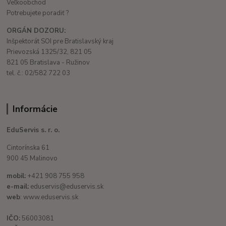
Veľkoobchod
Potrebujete poradiť ?
ORGÁN DOZORU:
Inšpektorát SOI pre Bratislavský kraj
Prievozská 1325/32, 821 05
821 05 Bratislava - Ružinov
tel. č.: 02/582 722 03
Informácie
EduServis s. r. o.
Cintorínska 61
900 45 Malinovo
mobil:
+421 908 755 958
e-mail:
eduservis@eduservis.sk
web
: www.eduservis.sk
IČO:
56003081