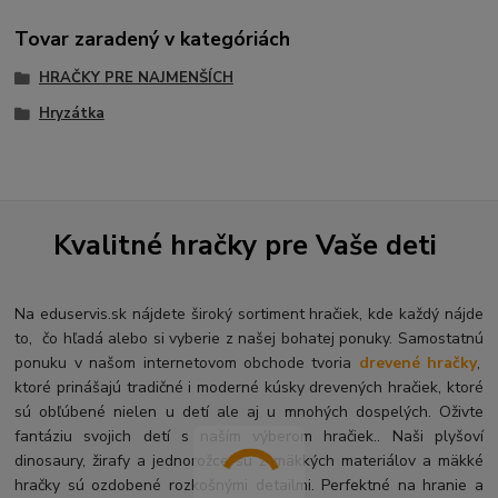
Tovar zaradený v kategóriách
HRAČKY PRE NAJMENŠÍCH
Hryzátka
Kvalitné hračky pre Vaše deti
Na eduservis.sk nájdete široký sortiment hračiek, kde každý nájde
to, čo hľadá alebo si vyberie z našej bohatej ponuky. Samostatnú
ponuku v našom internetovom obchode tvoria
drevené hračky
,
ktoré prinášajú tradičné i moderné kúsky drevených hračiek, ktoré
sú obľúbené nielen u detí ale aj u mnohých dospelých. O
živte
fantáziu svojich detí s naším výberom hračiek.. Naši plyšoví
dinosaury, žirafy a jednorožce sú z mäkkých materiálov a mäkké
hračky sú ozdobené rozkošnými detailmi. Perfektné na hranie a