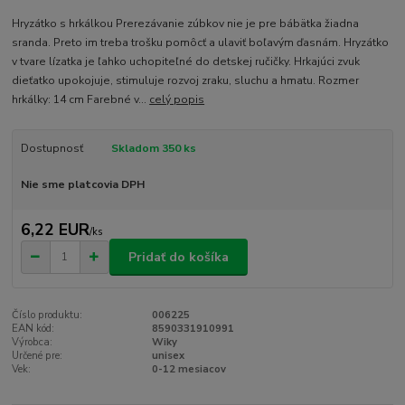
Hryzátko s hrkálkou Prerezávanie zúbkov nie je pre bábätka žiadna
sranda. Preto im treba trošku pomôcť a ulaviť boľavým ďasnám. Hryzátko
v tvare lízatka je ľahko uchopiteľné do detskej ručičky. Hrkajúci zvuk
dieťatko upokojuje, stimuluje rozvoj zraku, sluchu a hmatu. Rozmer
hrkálky: 14 cm Farebné v...
celý popis
Dostupnosť
Skladom 350 ks
Nie sme platcovia DPH
6,22 EUR
/
ks
Pridať do košíka
Číslo produktu:
006225
EAN kód:
8590331910991
Výrobca:
Wiky
Určené pre:
unisex
Vek:
0-12 mesiacov