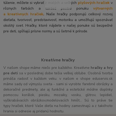
túlenie, môžete si vybrať z malých a veľkých
plyšových hračiek
v
rôznych farbách a taktiež pestrú ponuku
výtvarných
a kreatívnych hračiek
.
Naše hračky podporujú celkový rozvoj
dieťaťa, tvorivosť, predstavivosť, motoriku a umožňujú spoznávať
okolitý svet. Hračky, ktoré nájdete v našej ponuke sú bezpečné
pre deti, spĺňajú prísne normy a sú šetrné k prírode.
Kreatívne hračky
V našom shope máme niečo pre každého. Kreatívne
hračky a hry
pre deti
sa v poslednej dobe tešia veľkej obľube. Osobná tvorba
prináša radosť v každom veku. v našom e shope eduservis.sk
máme sady od výmyslu sveta - sami si vyrobte farebné obrázky a
dekoračné predmety, ale aj funkčné a estetické módne doplnky
pomocou korálok, piesku, mozaiky, vosku, glitrov, lepidiel,
vyškrabávacích obrázkov,modelovacích hmôt... Sú to práve tie
typy hračiek, ktoré Vaše dieťa na hodiny zamestnajú a z takéhoto
hrania si odnesie aj pridanú hodnotu.