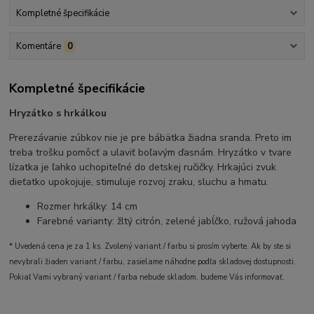
Kompletné špecifikácie
Komentáre
0
Kompletné špecifikácie
Hryzátko s hrkálkou
Prerezávanie zúbkov nie je pre bábätka žiadna sranda. Preto im
treba trošku pomôcť a ulaviť boľavým ďasnám. Hryzátko v tvare
lízatka je ľahko uchopiteľné do detskej ručičky. Hrkajúci zvuk
dieťatko upokojuje, stimuluje rozvoj zraku, sluchu a hmatu.
Rozmer hrkálky: 14 cm
Farebné varianty: žltý citrón, zelené jabĺčko, ružová jahoda
* Uvedená cena je za 1 ks. Zvolený variant / farbu si prosím vyberte. Ak by ste si
nevybrali žiaden variant / farbu, zasielame náhodne podľa skladovej dostupnosti.
Pokiaľ Vami vybraný variant / farba nebude skladom, budeme Vás informovať.