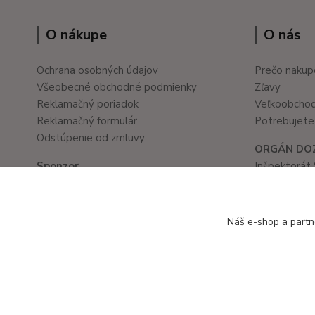
O nákupe
O nás
Ochrana osobných údajov
Prečo nakup
Všeobecné obchodné podmienky
Zľavy
Reklamačný poriadok
Veľkoobcho
Reklamačný formulár
Potrebujete 
Odstúpenie od zmluvy
ORGÁN DO
Sponzor
Inšpektorát 
Školské a kancelárske potreby
Prievozská 
www.ledvanes.sk
821 05 Brati
e-mail: info@ledvanes.sk
tel. č.: 02/
Náš e-shop a partn
mobil: 0908 755 958