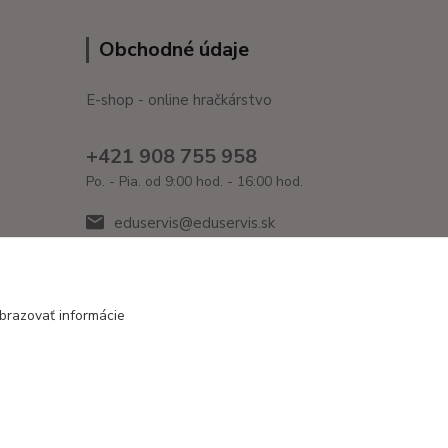
Obchodné údaje
E-shop - online hračkárstvo
+421 908 755 958
Po. - Pia. od 9:00 hod. - 16:00 hod.
eduservis@eduservis.sk
brazovať informácie