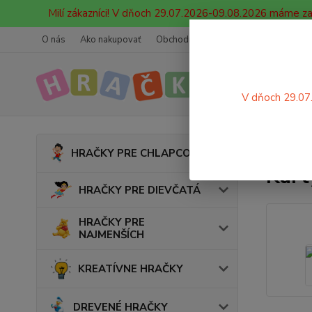
Milí zákazníci! V dňoch 29.07.2026-09.08.2026 máme z
O nás
Ako nakupovať
Obchodné podmienky
Ochrana oso
V dňoch 29.07
Úvod
HRAČKY PRE CHLAPCOV
Kart
HRAČKY PRE DIEVČATÁ
HRAČKY PRE
NAJMENŠÍCH
KREATÍVNE HRAČKY
DREVENÉ HRAČKY