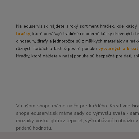
Na eduservis.sk nájdete široký sortiment hračiek, kde každ
hračky
, ktoré prinášajú tradičné i moderné kúsky drevených h
dinosaury, žirafy a jednorožce sú z mäkkých materiálov a mäk
rôznych farbách a taktiež pestrú ponuku
výtvarných a kreat
Hračky, ktoré nájdete v našej ponuke sú bezpečné pre deti, spĺ
V našom shope máme niečo pre každého. Kreatívne
hr
shope eduservis.sk máme sady od výmyslu sveta - sami 
mozaiky, vosku, glitrov, lepidiel, vyškrabávacích obrázko
pridanú hodnotu.