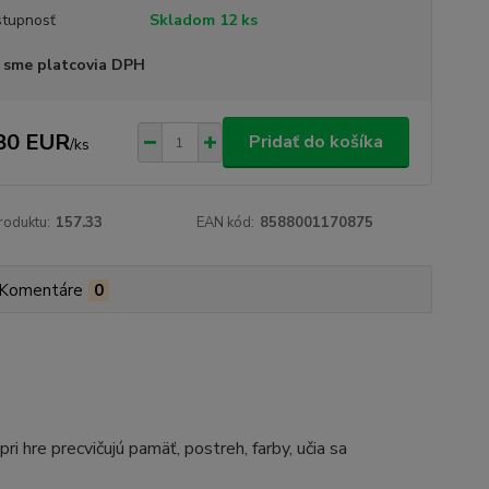
tupnosť
Skladom 12 ks
 sme platcovia DPH
80 EUR
Pridať do košíka
/
ks
roduktu:
157.33
EAN kód:
8588001170875
Komentáre
0
ri hre precvičujú pamäť, postreh, farby, učia sa