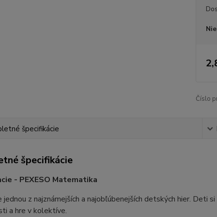
Dos
Nie
2,
Číslo p
etné špecifikácie
tné špecifikácie
racie - PEXESO Matematika
 jednou z najznámejších a najobľúbenejších detských hier. Deti si p
ti a hre v kolektíve.