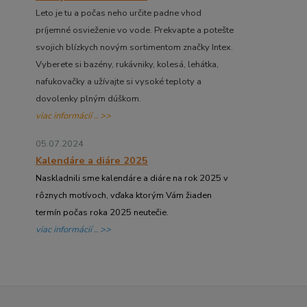
Leto je tu a počas neho určite padne vhod
príjemné osvieženie vo vode. Prekvapte a potešte
svojich blízkych novým sortimentom značky Intex.
Vyberete si bazény, rukávniky, kolesá, lehátka,
nafukovačky a užívajte si vysoké teploty a
dovolenky plným dúškom.
viac informácií .. >>
05.07.2024
Kalendáre a diáre 2025
Naskladnili sme kalendáre a diáre na rok 2025 v
rôznych motívoch, vďaka ktorým Vám žiaden
termín počas roka 2025 neutečie.
viac informácií .. >>