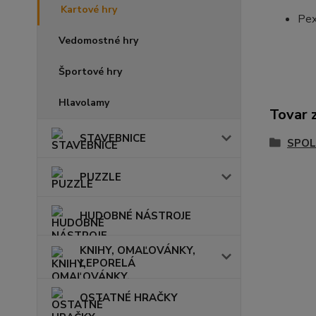
Kartové hry
Pex
Vedomostné hry
Športové hry
Hlavolamy
Tovar 
STAVEBNICE
SPOL
PUZZLE
HUDOBNÉ NÁSTROJE
KNIHY, OMAĽOVÁNKY,
LEPORELÁ
OSTATNÉ HRAČKY