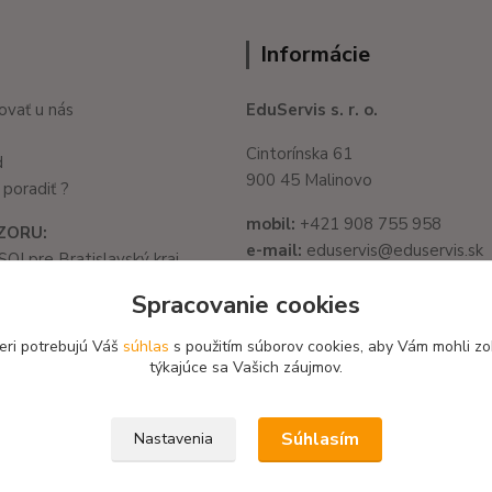
Informácie
ovať u nás
EduServis s. r. o.
Cintorínska 61
d
900 45 Malinovo
poradiť ?
mobil:
+421 908 755 958
ZORU:
e-mail:
eduservis@eduservis.sk
SOI pre Bratislavský kraj
web
: www.eduservis.sk
1325/32, 821 05
Spracovanie cookies
slava - Ružinov
IČO:
56003081
582 722 03
eri potrebujú Váš
súhlas
s použitím súborov cookies, aby Vám mohli zo
DIČ:
2122156135
týkajúce sa Vašich záujmov.
Súhlasím
Nastavenia