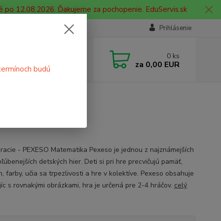
é po 12.08.2026. Ďakujeme za pochopenie. EduServis.sk
Prihlásenie
e si rady? Zavolajte.
0
ks
 908 755 958
za
0,00 EUR
termínoch budú
ia. od 9:00 hod. - 16:00 hod.
hracie - PEXESO Matematika Pexeso je jednou z najznámejších
ľúbenejších detských hier. Deti si pri hre precvičujú pamäť,
, farby, učia sa trpezlivosti a hre v kolektíve. Pexeso obsahuje
jíc s rovnakými obrázkami, hra je určená pre 2-4 hráčov.
celý