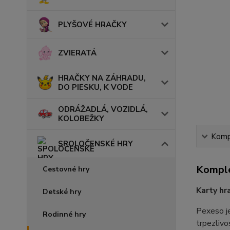
PLYŠOVÉ HRAČKY
ZVIERATÁ
HRAČKY NA ZÁHRADU,
DO PIESKU, K VODE
ODRÁŽADLÁ, VOZIDLÁ,
KOLOBEŽKY
Kompl
SPOLOČENSKÉ HRY
Komple
Cestovné hry
Karty h
Detské hry
Pexeso je
Rodinné hry
trpezlivos