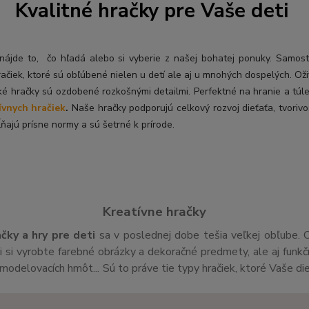
Kvalitné hračky pre Vaše deti
ý nájde to, čo hľadá alebo si vyberie z našej bohatej ponuky. Samos
račiek, ktoré sú obľúbené nielen u detí ale aj u mnohých dospelých. O
ž
ké hračky sú ozdobené rozkošnými detailmi. Perfektné na hranie a túl
ívnych hračiek
.
Naše hračky podporujú celkový rozvoj dieťaťa, tvorivo
ňajú prísne normy a sú šetrné k prírode.
Kreatívne hračky
ačky a hry pre deti
sa v poslednej dobe tešia veľkej obľube. 
si vyrobte farebné obrázky a dekoračné predmety, ale aj funk
v,modelovacích hmôt... Sú to práve tie typy hračiek, ktoré Vaše di