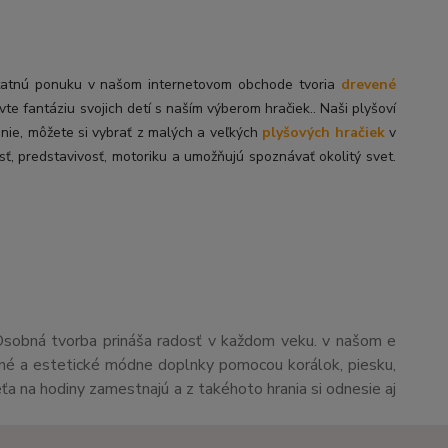
tatnú
ponuku v našom internetovom obchode tvoria
drevené
ivte fantáziu svojich detí s naším výberom hračiek.. Naši plyšoví
enie, môžete si vybrať z malých a veľkých
plyšových hračiek
v
sť, predstavivosť, motoriku a umožňujú spoznávať okolitý svet.
Osobná tvorba prináša radosť v každom veku. v našom e
čné a estetické módne doplnky pomocou korálok, piesku,
eťa na hodiny zamestnajú a z takéhoto hrania si odnesie aj