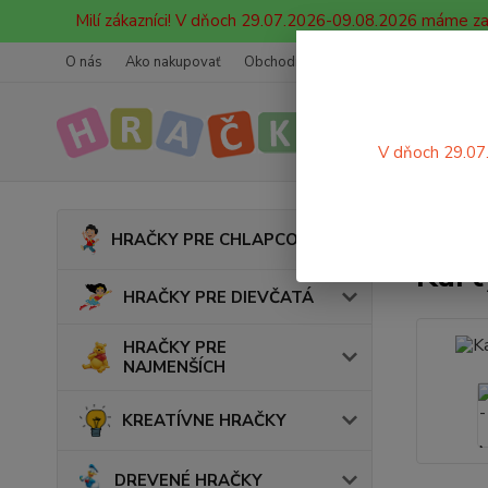
Milí zákazníci! V dňoch 29.07.2026-09.08.2026 máme z
O nás
Ako nakupovať
Obchodné podmienky
Ochrana oso
V dňoch 29.07
Úvod
HRAČKY PRE CHLAPCOV
Kart
HRAČKY PRE DIEVČATÁ
HRAČKY PRE
NAJMENŠÍCH
KREATÍVNE HRAČKY
DREVENÉ HRAČKY