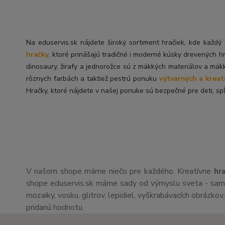
Na eduservis.sk nájdete široký sortiment hračiek, kde každ
hračky
, ktoré prinášajú tradičné i moderné kúsky drevených h
dinosaury, žirafy a jednorožce sú z mäkkých materiálov a mäk
rôznych farbách a taktiež pestrú ponuku
výtvarných a kreat
Hračky, ktoré nájdete v našej ponuke sú bezpečné pre deti, spĺ
V našom shope máme niečo pre každého. Kreatívne
hr
shope eduservis.sk máme sady od výmyslu sveta - sami 
mozaiky, vosku, glitrov, lepidiel, vyškrabávacích obrázko
pridanú hodnotu.