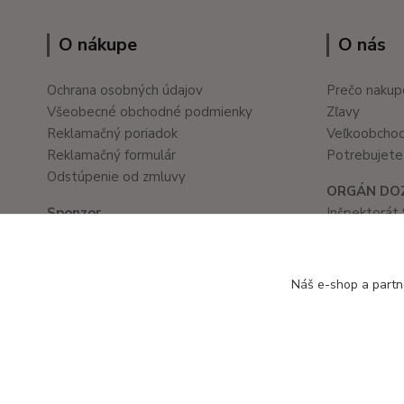
O nákupe
O nás
Ochrana osobných údajov
Prečo nakup
Všeobecné obchodné podmienky
Zľavy
Reklamačný poriadok
Veľkoobcho
Reklamačný formulár
Potrebujete 
Odstúpenie od zmluvy
ORGÁN DO
Sponzor
Inšpektorát 
Školské a kancelárske potreby
Prievozská 
www.ledvanes.sk
821 05 Brati
e-mail: info@ledvanes.sk
tel. č.: 02/
Náš e-shop a partn
mobil: 0908 755 958