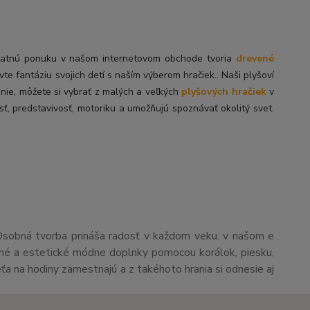
tatnú
ponuku v našom internetovom obchode tvoria
drevené
ivte fantáziu svojich detí s naším výberom hračiek.. Naši plyšoví
enie, môžete si vybrať z malých a veľkých
plyšových hračiek
v
sť, predstavivosť, motoriku a umožňujú spoznávať okolitý svet.
Osobná tvorba prináša radosť v každom veku. v našom e
čné a estetické módne doplnky pomocou korálok, piesku,
eťa na hodiny zamestnajú a z takéhoto hrania si odnesie aj