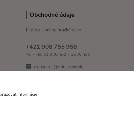
Obchodné údaje
E-shop - online hračkárstvo
+421 908 755 958
Po. - Pia. od 9:00 hod. - 16:00 hod.
eduservis@eduservis.sk
brazovať informácie