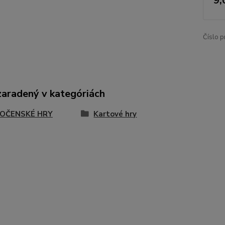
9,
Číslo p
zaradený v kategóriách
OČENSKÉ HRY
Kartové hry