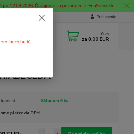
é po 12.08.2026. Ďakujeme za pochopenie. EduServis.sk
Prihlásenie
e si rady? Zavolajte.
0
ks
 908 755 958
za
0,00 EUR
termínoch budú
ia. od 9:00 hod. - 16:00 hod.
MAT./ABECEDA
AT./ABECEDA
tupnosť
Skladom 6 ks
 sme platcovia DPH