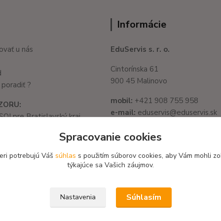
Informácie
ovať u nás
EduServis s. r. o.
Cintorínska 61
d
900 45 Malinovo
poradiť ?
mobil:
+421 908 755 958
ZORU:
e-mail:
eduservis@eduservis.sk
SOI pre Bratislavský kraj
web
: www.eduservis.sk
1325/32, 821 05
Spracovanie cookies
slava - Ružinov
IČO:
56003081
582 722 03
eri potrebujú Váš
súhlas
s použitím súborov cookies, aby Vám mohli zo
DIČ:
2122156135
týkajúce sa Vašich záujmov.
Súhlasím
Nastavenia