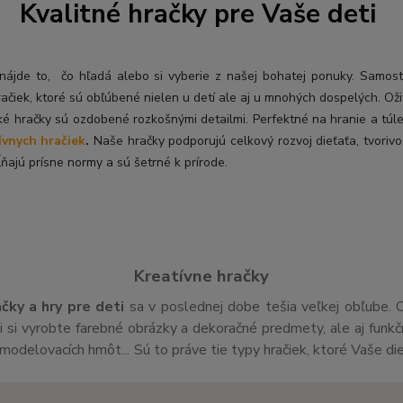
Kvalitné hračky pre Vaše deti
ý nájde to, čo hľadá alebo si vyberie z našej bohatej ponuky. Samos
račiek, ktoré sú obľúbené nielen u detí ale aj u mnohých dospelých. O
ž
ké hračky sú ozdobené rozkošnými detailmi. Perfektné na hranie a túl
ívnych hračiek
.
Naše hračky podporujú celkový rozvoj dieťaťa, tvorivo
ňajú prísne normy a sú šetrné k prírode.
Kreatívne hračky
ačky a hry pre deti
sa v poslednej dobe tešia veľkej obľube. 
si vyrobte farebné obrázky a dekoračné predmety, ale aj funk
v,modelovacích hmôt... Sú to práve tie typy hračiek, ktoré Vaše di