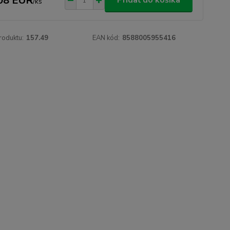
08 EUR
Pridať do košíka
/
ks
roduktu:
157.49
EAN kód:
8588005955416