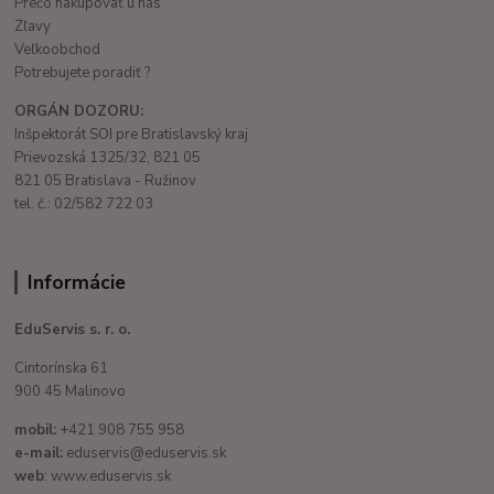
Prečo nakupovať u nás
Zľavy
Veľkoobchod
Potrebujete poradiť ?
ORGÁN DOZORU:
Inšpektorát SOI pre Bratislavský kraj
Prievozská 1325/32, 821 05
821 05 Bratislava - Ružinov
tel. č.: 02/582 722 03
Informácie
EduServis s. r. o.
Cintorínska 61
900 45 Malinovo
mobil:
+421 908 755 958
e-mail:
eduservis@eduservis.sk
web
: www.eduservis.sk