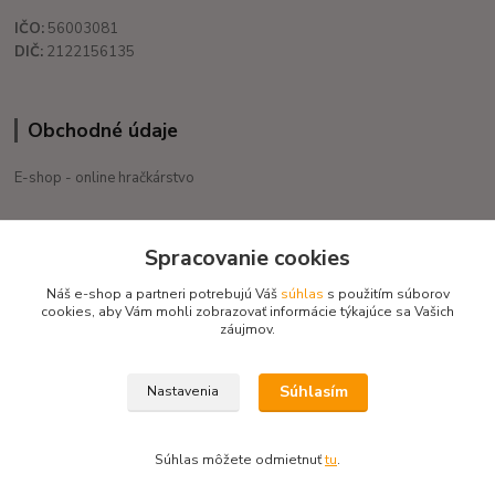
IČO:
56003081
DIČ:
2122156135
Obchodné údaje
E-shop - online hračkárstvo
+421 908 755 958
Spracovanie cookies
Po. - Pia. od 9:00 hod. - 16:00 hod.
Náš e-shop a partneri potrebujú Váš
súhlas
s použitím súborov
eduservis@eduservis.sk
cookies, aby Vám mohli zobrazovať informácie týkajúce sa Vašich
záujmov.
Súhlasím
Nastavenia
Copyright © 2020 EduServis - Všetky práva vyhradené / Design EduServis
Súhlas môžete odmietnuť
tu
.
Vytvorené na
Eshop-rychlo.sk