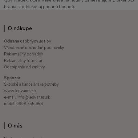
typy hračiek, ktoré Vaše dieťa na hodiny zamestnajú a z takéhoto
hrania si odnesie aj pridanú hodnotu.
O nákupe
Ochrana osobných údajov
Všeobecné obchodné podmienky
Reklamačný poriadok
Reklamačný formulár
Odstúpenie od zmluvy
Sponzor
Školské a kancelárske potreby
www.ledvanes.sk
e-mail: info@ledvanes.sk
mobil: 0908 755 958
O nás