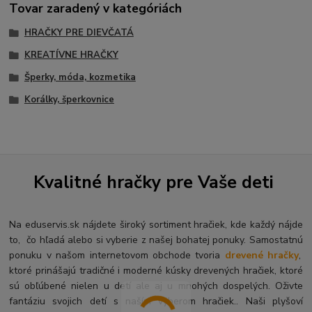
Tovar zaradený v kategóriách
HRAČKY PRE DIEVČATÁ
KREATÍVNE HRAČKY
Šperky, móda, kozmetika
Korálky, šperkovnice
Kvalitné hračky pre Vaše deti
Na eduservis.sk nájdete široký sortiment hračiek, kde každý nájde
to, čo hľadá alebo si vyberie z našej bohatej ponuky. Samostatnú
ponuku v našom internetovom obchode tvoria
drevené hračky
,
ktoré prinášajú tradičné i moderné kúsky drevených hračiek, ktoré
sú obľúbené nielen u detí ale aj u mnohých dospelých. O
živte
fantáziu svojich detí s naším výberom hračiek.. Naši plyšoví