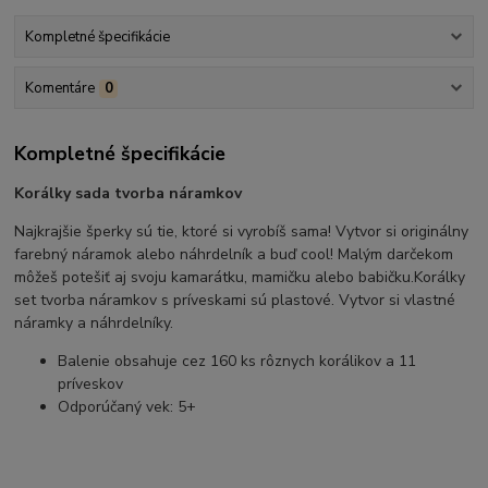
Kompletné špecifikácie
Komentáre
0
Kompletné špecifikácie
Korálky sada tvorba náramkov
Najkrajšie šperky sú tie, ktoré si vyrobíš sama! Vytvor si originálny
farebný náramok alebo náhrdelník a buď cool! Malým darčekom
môžeš potešiť aj svoju kamarátku, mamičku alebo babičku.Korálky
set tvorba náramkov s príveskami sú plastové. Vytvor si vlastné
náramky a náhrdelníky.
Balenie obsahuje cez 160 ks rôznych korálikov a 11
príveskov
Odporúčaný vek: 5+