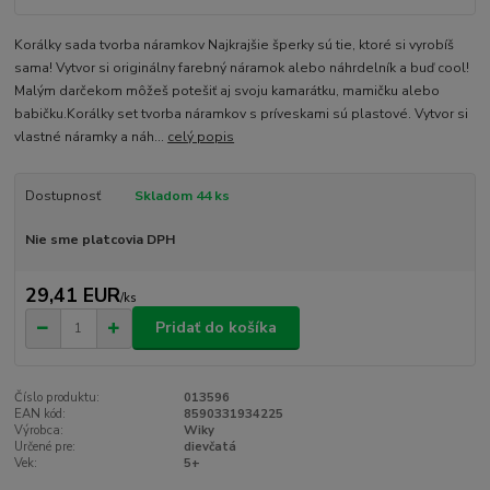
Korálky sada tvorba náramkov Najkrajšie šperky sú tie, ktoré si vyrobíš
sama! Vytvor si originálny farebný náramok alebo náhrdelník a buď cool!
Malým darčekom môžeš potešiť aj svoju kamarátku, mamičku alebo
babičku.Korálky set tvorba náramkov s príveskami sú plastové. Vytvor si
vlastné náramky a náh...
celý popis
Dostupnosť
Skladom 44 ks
Nie sme platcovia DPH
29,41 EUR
/
ks
Pridať do košíka
Číslo produktu:
013596
EAN kód:
8590331934225
Výrobca:
Wiky
Určené pre:
dievčatá
Vek:
5+