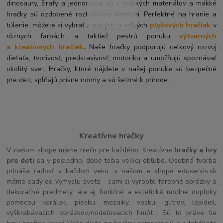
dinosaury, žirafy a jednorožce sú z mäkkých materiálov a mäkké
hračky sú ozdobené rozkošnými detailmi. Perfektné na hranie a
túlenie, môžete si vybrať z malých a veľkých
plyšových hračiek
v
rôznych farbách a taktiež pestrú ponuku
výtvarných
a kreatívnych hračiek
.
Naše hračky podporujú celkový rozvoj
dieťaťa, tvorivosť, predstavivosť, motoriku a umožňujú spoznávať
okolitý svet. Hračky, ktoré nájdete v našej ponuke sú bezpečné
pre deti, spĺňajú prísne normy a sú šetrné k prírode.
Kreatívne hračky
V našom shope máme niečo pre každého. Kreatívne
hračky a hry
pre deti
sa v poslednej dobe tešia veľkej obľube. Osobná tvorba
prináša radosť v každom veku. v našom e shope eduservis.sk
máme sady od výmyslu sveta - sami si vyrobte farebné obrázky a
dekoračné predmety, ale aj funkčné a estetické módne doplnky
pomocou korálok, piesku, mozaiky, vosku, glitrov, lepidiel,
vyškrabávacích obrázkov,modelovacích hmôt... Sú to práve tie