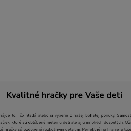
Kvalitné hračky pre Vaše deti
ý nájde to, čo hľadá alebo si vyberie z našej bohatej ponuky. Samos
račiek, ktoré sú obľúbené nielen u detí ale aj u mnohých dospelých. O
ž
ké hračky sú ozdobené rozkošnými detailmi. Perfektné na hranie a túl