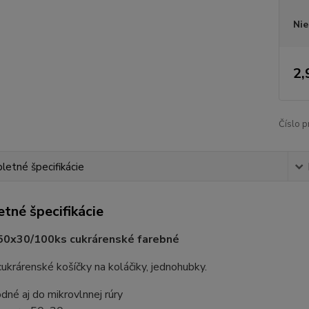
Nie
2,
Číslo p
etné špecifikácie
tné špecifikácie
 50x30/100ks cukrárenské farebné
ukrárenské košíčky na koláčiky, jednohubky.
dné aj do mikrovlnnej rúry