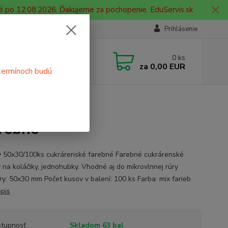
é po 12.08.2026. Ďakujeme za pochopenie. EduServis.sk
Prihlásenie
e si rady? Zavolajte.
0
ks
 908 755 958
za
0,00 EUR
termínoch budú
ia. od 9:00 hod. - 16:00 hod.
0ks cukrárenské farebné
arebné
y 50x30/100ks cukrárenské farebné Farebné cukrárenské
y na koláčiky, jednohubky. Vhodné aj do mikrovlnnej rúry
y: 50x30 mm Počet kusov v balení: 100 ks Farba: mix farieb
opis
tupnosť
Skladom 63 bal