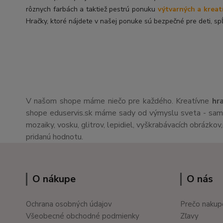
rôznych farbách a taktiež pestrú ponuku
výtvarných a kreat
Hračky, ktoré nájdete v našej ponuke sú bezpečné pre deti, spĺ
V našom shope máme niečo pre každého. Kreatívne
hr
shope eduservis.sk máme sady od výmyslu sveta - sami 
mozaiky, vosku, glitrov, lepidiel, vyškrabávacích obrázko
pridanú hodnotu.
O nákupe
O nás
Ochrana osobných údajov
Prečo nakup
Všeobecné obchodné podmienky
Zľavy