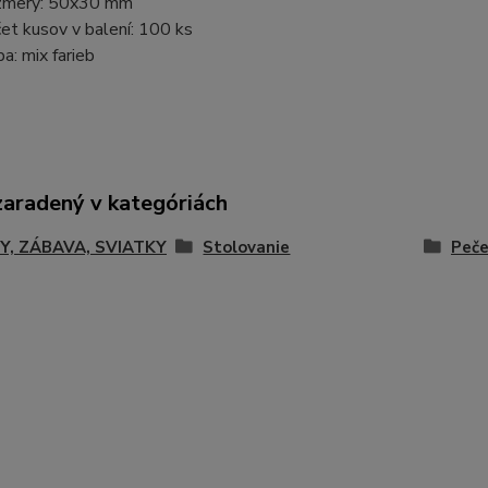
zmery: 50x30 mm
et kusov v balení: 100 ks
ba: mix farieb
zaradený v kategóriách
Y, ZÁBAVA, SVIATKY
Stolovanie
Peče