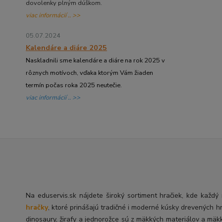
dovolenky plným dúškom.
viac informácií .. >>
05.07.2024
Kalendáre a diáre 2025
Naskladnili sme kalendáre a diáre na rok 2025 v
rôznych motívoch, vďaka ktorým Vám žiaden
termín počas roka 2025 neutečie.
viac informácií .. >>
Na eduservis.sk nájdete široký sortiment hračiek, kde každ
hračky
, ktoré prinášajú tradičné i moderné kúsky drevených h
dinosaury, žirafy a jednorožce sú z mäkkých materiálov a mäk