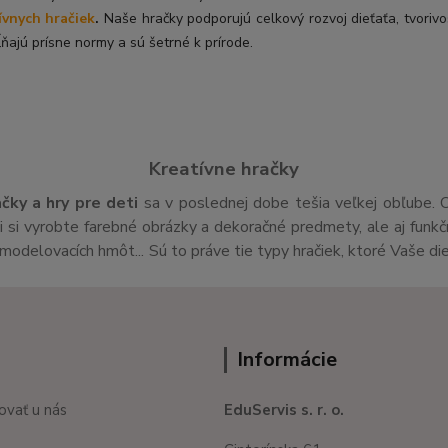
ívnych hračiek
.
Naše hračky podporujú celkový rozvoj dieťaťa, tvorivo
ňajú prísne normy a sú šetrné k prírode.
Kreatívne hračky
ačky a hry pre deti
sa v poslednej dobe tešia veľkej obľube. 
si vyrobte farebné obrázky a dekoračné predmety, ale aj funk
v,modelovacích hmôt... Sú to práve tie typy hračiek, ktoré Vaše di
Informácie
ovať u nás
EduServis s. r. o.