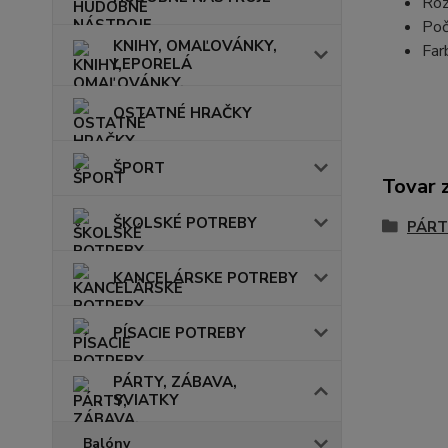
Ro
Poč
KNIHY, OMAĽOVÁNKY,
Far
LEPORELÁ
OSTATNÉ HRAČKY
ŠPORT
Tovar 
ŠKOLSKÉ POTREBY
PÁRT
KANCELÁRSKE POTREBY
PÍSACIE POTREBY
PÁRTY, ZÁBAVA,
SVIATKY
Balóny