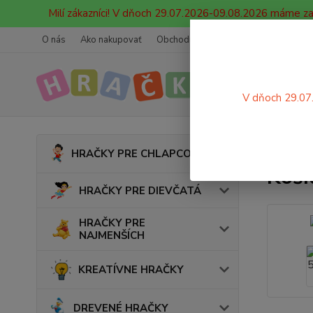
Milí zákazníci! V dňoch 29.07.2026-09.08.2026 máme z
O nás
Ako nakupovať
Obchodné podmienky
Ochrana oso
V dňoch 29.07
Úvod
HRAČKY PRE CHLAPCOV
Koší
HRAČKY PRE DIEVČATÁ
HRAČKY PRE
NAJMENŠÍCH
KREATÍVNE HRAČKY
DREVENÉ HRAČKY