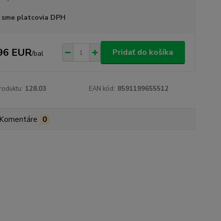
 sme platcovia DPH
96 EUR
Pridať do košíka
/
bal
roduktu:
128.03
EAN kód:
8591199655512
Komentáre
0