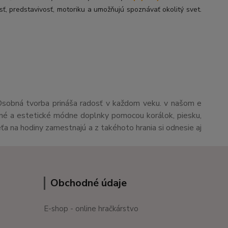
sť, predstavivosť, motoriku a umožňujú spoznávať okolitý svet.
Osobná tvorba prináša radosť v každom veku. v našom e
čné a estetické módne doplnky pomocou korálok, piesku,
eťa na hodiny zamestnajú a z takéhoto hrania si odnesie aj
Obchodné údaje
E-shop - online hračkárstvo