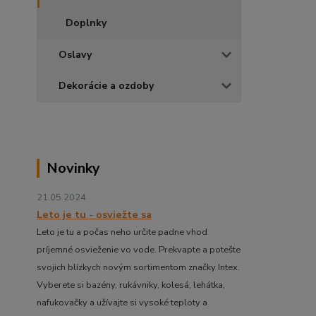
Doplnky
Oslavy
Dekorácie a ozdoby
Novinky
21.05.2024
Leto je tu - osviežte sa
Leto je tu a počas neho určite padne vhod
príjemné osvieženie vo vode. Prekvapte a potešte
svojich blízkych novým sortimentom značky Intex.
Vyberete si bazény, rukávniky, kolesá, lehátka,
nafukovačky a užívajte si vysoké teploty a