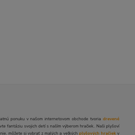
tatnú
ponuku v našom internetovom obchode tvoria
drevené
ivte fantáziu svojich detí s naším výberom hračiek.. Naši plyšoví
enie, môžete si vybrať z malých a veľkých
plyšových hračiek
v