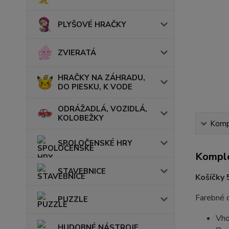
PLYŠOVÉ HRAČKY
ZVIERATÁ
HRAČKY NA ZÁHRADU,
DO PIESKU, K VODE
ODRÁŽADLÁ, VOZIDLÁ,
KOLOBEŽKY
Kompl
SPOLOČENSKÉ HRY
Komple
STAVEBNICE
Košíčky
Farebné c
PUZZLE
Vho
HUDOBNÉ NÁSTROJE