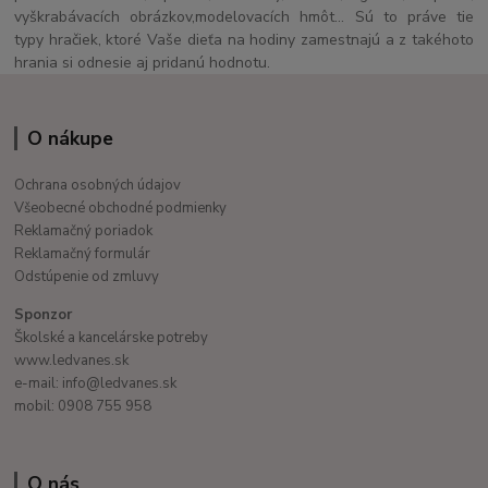
vyškrabávacích obrázkov,modelovacích hmôt... Sú to práve tie
typy hračiek, ktoré Vaše dieťa na hodiny zamestnajú a z takéhoto
hrania si odnesie aj pridanú hodnotu.
O nákupe
Ochrana osobných údajov
Všeobecné obchodné podmienky
Reklamačný poriadok
Reklamačný formulár
Odstúpenie od zmluvy
Sponzor
Školské a kancelárske potreby
www.ledvanes.sk
e-mail: info@ledvanes.sk
mobil: 0908 755 958
O nás