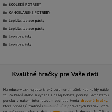
ŠKOLSKÉ POTREBY
KANCELÁRSKE POTREBY
Lepidlá, lepiace pásky
Lepidlá, lepiace pásky
Lepiace pásky
Lepiace pásky
Kvalitné hračky pre Vaše deti
Na eduservis.sk nájdete široký sortiment hračiek, kde každý nájde
to, čo hľadá alebo si vyberie z našej bohatej ponuky. Samostatnú
ponuku v našom internetovom obchode tvoria
drevené hračky
,
ktoré prinášajú tradičné i moderné kúsky drevených hračiek, ktoré
sú obľúbené nielen u detí ale aj u mnohých dospelých. O
živte