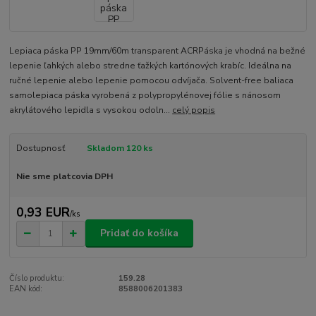
Lepiaca páska PP 19mm/60m transparent ACRPáska je vhodná na bežné
lepenie ľahkých alebo stredne ťažkých kartónových krabíc. Ideálna na
ručné lepenie alebo lepenie pomocou odvíjača. Solvent-free baliaca
samolepiaca páska vyrobená z polypropylénovej fólie s nánosom
akrylátového lepidla s vysokou odoln...
celý popis
Dostupnosť
Skladom 120 ks
Nie sme platcovia DPH
0,93 EUR
/
ks
Pridať do košíka
Číslo produktu:
159.28
EAN kód:
8588006201383