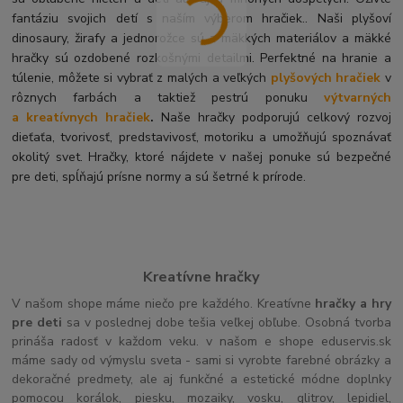
fantáziu svojich detí s naším výberom hračiek.. Naši plyšoví
dinosaury, žirafy a jednorožce sú z mäkkých materiálov a mäkké
hračky sú ozdobené rozkošnými detailmi. Perfektné na hranie a
túlenie, môžete si vybrať z malých a veľkých
plyšových hračiek
v
rôznych farbách a taktiež pestrú ponuku
výtvarných
a kreatívnych hračiek
.
Naše hračky podporujú celkový rozvoj
dieťaťa, tvorivosť, predstavivosť, motoriku a umožňujú spoznávať
okolitý svet. Hračky, ktoré nájdete v našej ponuke sú bezpečné
pre deti, spĺňajú prísne normy a sú šetrné k prírode.
Kreatívne hračky
V našom shope máme niečo pre každého. Kreatívne
hračky a hry
pre deti
sa v poslednej dobe tešia veľkej obľube. Osobná tvorba
prináša radosť v každom veku. v našom e shope eduservis.sk
máme sady od výmyslu sveta - sami si vyrobte farebné obrázky a
dekoračné predmety, ale aj funkčné a estetické módne doplnky
pomocou korálok, piesku, mozaiky, vosku, glitrov, lepidiel,