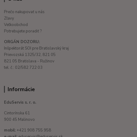
Prečo nakupovať u nás
Zľavy
Veľkoobchod
Potrebujete poradiť ?
ORGÁN DOZORU:
Inšpektorát SOI pre Bratislavský kraj
Prievozská 1325/32, 821 05
821 05 Bratislava - Ružinov
tel. č.: 02/582 722 03
Informácie
EduServis s. r. o.
Cintorínska 61
900 45 Malinovo
mobil:
+421 908 755 958
e-mail:
eduservis@eduservis.sk