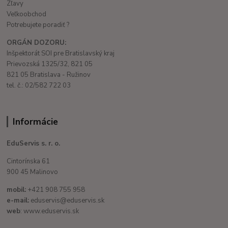
Zľavy
Veľkoobchod
Potrebujete poradiť ?
ORGÁN DOZORU:
Inšpektorát SOI pre Bratislavský kraj
Prievozská 1325/32, 821 05
821 05 Bratislava - Ružinov
tel. č.: 02/582 722 03
Informácie
EduServis s. r. o.
Cintorínska 61
900 45 Malinovo
mobil:
+421 908 755 958
e-mail:
eduservis@eduservis.sk
web
: www.eduservis.sk