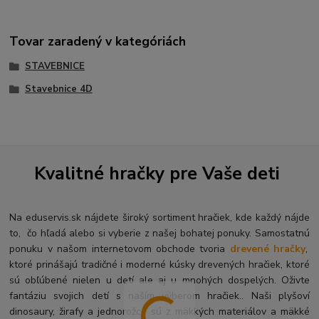
Tovar zaradený v kategóriách
STAVEBNICE
Stavebnice 4D
Kvalitné hračky pre Vaše deti
Na eduservis.sk nájdete široký sortiment hračiek, kde každý nájde
to, čo hľadá alebo si vyberie z našej bohatej ponuky. Samostatnú
ponuku v našom internetovom obchode tvoria
drevené hračky
,
ktoré prinášajú tradičné i moderné kúsky drevených hračiek, ktoré
sú obľúbené nielen u detí ale aj u mnohých dospelých. O
živte
fantáziu svojich detí s naším výberom hračiek.. Naši plyšoví
dinosaury, žirafy a jednorožce sú z mäkkých materiálov a mäkké