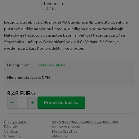
Lietadlo stavebnica 1:48 model 4D Stavebnica 4D Lietadlo obsahuje
plastové dieliky na výrobu lietadla, dieliky sa do seba zacvakávajú.
Nálepky na lietadlo sú súčasťou balenia. Veľkosť lietadla: cca 17 cm
Stavebnica + nálepky Odporúčaný vek: od 8+ Variant: 6 * Cena je
uvedená za 1 kus. Kód produktu...
celý popis
Dostupnosť
Skladom 66 ks
Nie sme platcovia DPH
9,48 EUR
/
ks
Pridať do košíka
Číslo produktu:
29707fa90f0ebcfab053c32a482bb362
EAN kód:
5908275182238
Výrobca:
Mega Creative
Určené pre:
chlapcov