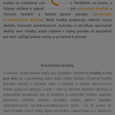
hračky sú ozdobené rozkošnými detailmi. Perfektné na hranie a
túlenie, môžete si vybrať z malých a veľkých
plyšových hračiek
v
rôznych farbách a taktiež pestrú ponuku
výtvarných
a kreatívnych hračiek
.
Naše hračky podporujú celkový rozvoj
dieťaťa, tvorivosť, predstavivosť, motoriku a umožňujú spoznávať
okolitý svet. Hračky, ktoré nájdete v našej ponuke sú bezpečné
pre deti, spĺňajú prísne normy a sú šetrné k prírode.
Kreatívne hračky
V našom shope máme niečo pre každého. Kreatívne
hračky a hry
pre deti
sa v poslednej dobe tešia veľkej obľube. Osobná tvorba
prináša radosť v každom veku. v našom e shope eduservis.sk
máme sady od výmyslu sveta - sami si vyrobte farebné obrázky a
dekoračné predmety, ale aj funkčné a estetické módne doplnky
pomocou korálok, piesku, mozaiky, vosku, glitrov, lepidiel,
vyškrabávacích obrázkov,modelovacích hmôt... Sú to práve tie
typy hračiek, ktoré Vaše dieťa na hodiny zamestnajú a z takéhoto