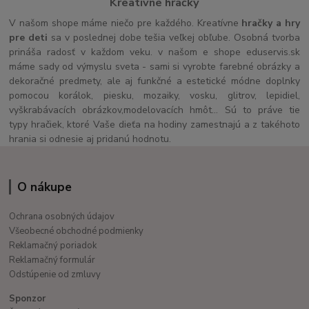
Kreatívne hračky
V našom shope máme niečo pre každého. Kreatívne
hračky a hry
pre deti
sa v poslednej dobe tešia veľkej obľube. Osobná tvorba
prináša radosť v každom veku. v našom e shope eduservis.sk
máme sady od výmyslu sveta - sami si vyrobte farebné obrázky a
dekoračné predmety, ale aj funkčné a estetické módne doplnky
pomocou korálok, piesku, mozaiky, vosku, glitrov, lepidiel,
vyškrabávacích obrázkov,modelovacích hmôt... Sú to práve tie
typy hračiek, ktoré Vaše dieťa na hodiny zamestnajú a z takéhoto
hrania si odnesie aj pridanú hodnotu.
O nákupe
Ochrana osobných údajov
Všeobecné obchodné podmienky
Reklamačný poriadok
Reklamačný formulár
Odstúpenie od zmluvy
Sponzor