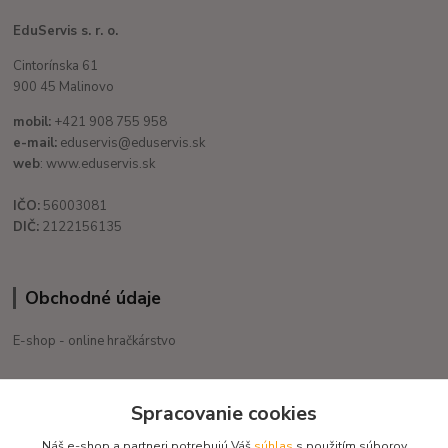
EduServis s. r. o.
Cintorínska 61
900 45 Malinovo
mobil:
+421 908 755 958
e-mail:
eduservis@eduservis.sk
web
: www.eduservis.sk
IČO:
56003081
DIČ:
2122156135
Obchodné údaje
E-shop - online hračkárstvo
+421 908 755 958
Spracovanie cookies
Po. - Pia. od 9:00 hod. - 16:00 hod.
Náš e-shop a partneri potrebujú Váš
súhlas
s použitím súborov