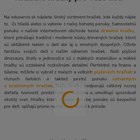
Na eduservis.sk nájdete široký sortiment hračiek, kde každý nájde
to, čo hľadá alebo si vyberie z našej bohatej ponuky. Samostatnú
ponuku v našom internetovom obchode tvoria
drevené hračky
,
ktoré prinášajú tradičné i moderné kúsky drevených hračiek, ktoré
sú obľúbené nielen u detí ale aj u mnohých dospelých. O
živte
fantáziu svojich detí s naším výberom hračiek.. Naši plyšoví
dinosaury, žirafy a jednorožce sú z mäkkých materiálov a mäkké
hračky sú ozdobené rozkošnými detailmi. Perfektné na hranie a
túlenie, môžete si vybrať z malých a veľkých
plyšových hračiek
v
rôznych farbách a taktiež pestrú ponuku
výtvarných
a kreatívnych hračiek
.
Naše hračky podporujú celkový rozvoj
dieťaťa, tvorivosť, predstavivosť, motoriku a umožňujú spoznávať
okolitý svet. Hračky, ktoré nájdete v našej ponuke sú bezpečné
pre deti, spĺňajú prísne normy a sú šetrné k prírode.