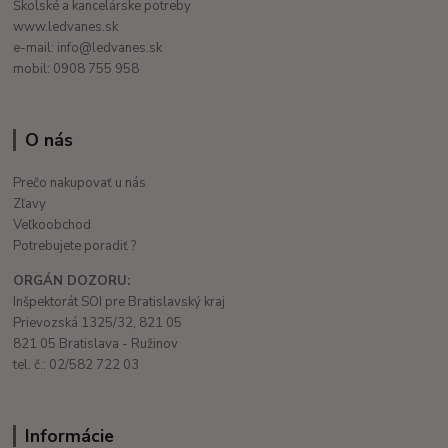
Školské a kancelárske potreby
www.ledvanes.sk
e-mail: info@ledvanes.sk
mobil: 0908 755 958
O nás
Prečo nakupovať u nás
Zľavy
Veľkoobchod
Potrebujete poradiť ?
ORGÁN DOZORU:
Inšpektorát SOI pre Bratislavský kraj
Prievozská 1325/32, 821 05
821 05 Bratislava - Ružinov
tel. č.: 02/582 722 03
Informácie