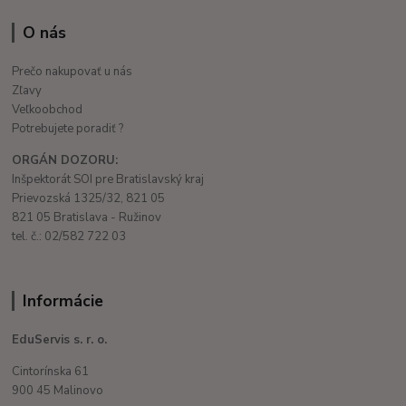
O nás
Prečo nakupovať u nás
Zľavy
Veľkoobchod
Potrebujete poradiť ?
ORGÁN DOZORU:
Inšpektorát SOI pre Bratislavský kraj
Prievozská 1325/32, 821 05
821 05 Bratislava - Ružinov
tel. č.: 02/582 722 03
Informácie
EduServis s. r. o.
Cintorínska 61
900 45 Malinovo