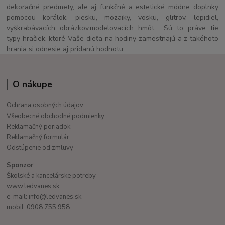
dekoračné predmety, ale aj funkčné a estetické módne doplnky
pomocou korálok, piesku, mozaiky, vosku, glitrov, lepidiel,
vyškrabávacích obrázkov,modelovacích hmôt... Sú to práve tie
typy hračiek, ktoré Vaše dieťa na hodiny zamestnajú a z takéhoto
hrania si odnesie aj pridanú hodnotu.
O nákupe
Ochrana osobných údajov
Všeobecné obchodné podmienky
Reklamačný poriadok
Reklamačný formulár
Odstúpenie od zmluvy
Sponzor
Školské a kancelárske potreby
www.ledvanes.sk
e-mail: info@ledvanes.sk
mobil: 0908 755 958