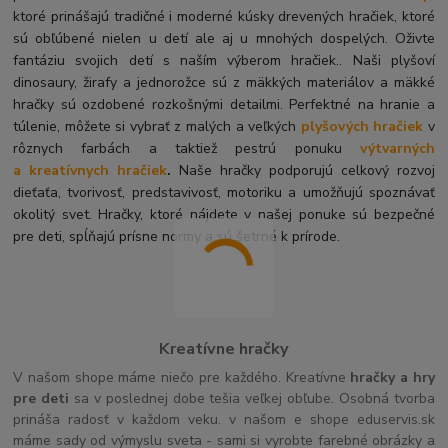
ktoré prinášajú tradičné i moderné kúsky drevených hračiek, ktoré
sú obľúbené nielen u detí ale aj u mnohých dospelých. O
živte
fantáziu svojich detí s naším výberom hračiek.. Naši plyšoví
dinosaury, žirafy a jednorožce sú z mäkkých materiálov a mäkké
hračky sú ozdobené rozkošnými detailmi. Perfektné na hranie a
túlenie, môžete si vybrať z malých a veľkých
plyšových hračiek
v
rôznych farbách a taktiež pestrú ponuku
výtvarných
a kreatívnych hračiek
.
Naše hračky podporujú celkový rozvoj
dieťaťa, tvorivosť, predstavivosť, motoriku a umožňujú spoznávať
okolitý svet. Hračky, ktoré nájdete v našej ponuke sú bezpečné
pre deti, spĺňajú prísne normy a sú šetrné k prírode.
Kreatívne hračky
V našom shope máme niečo pre každého. Kreatívne
hračky a hry
pre deti
sa v poslednej dobe tešia veľkej obľube. Osobná tvorba
prináša radosť v každom veku. v našom e shope eduservis.sk
máme sady od výmyslu sveta - sami si vyrobte farebné obrázky a