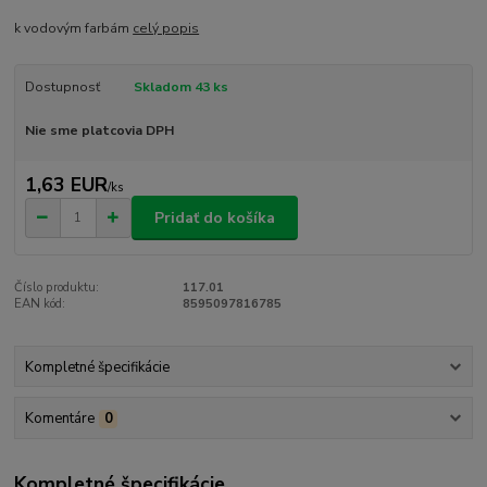
k vodovým farbám
celý popis
Dostupnosť
Skladom 43 ks
Nie sme platcovia DPH
1,63 EUR
/
ks
Pridať do košíka
Číslo produktu:
117.01
EAN kód:
8595097816785
Kompletné špecifikácie
Komentáre
0
Kompletné špecifikácie