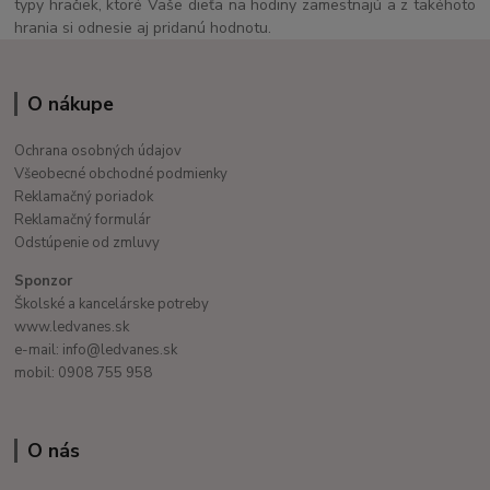
typy hračiek, ktoré Vaše dieťa na hodiny zamestnajú a z takéhoto
hrania si odnesie aj pridanú hodnotu.
O nákupe
Ochrana osobných údajov
Všeobecné obchodné podmienky
Reklamačný poriadok
Reklamačný formulár
Odstúpenie od zmluvy
Sponzor
Školské a kancelárske potreby
www.ledvanes.sk
e-mail: info@ledvanes.sk
mobil: 0908 755 958
O nás