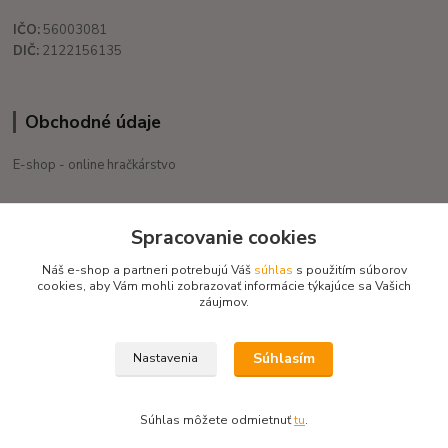
IČO:
56003081
DIČ:
2122156135
Obchodné údaje
E-shop - online hračkárstvo
+421 908 755 958
Spracovanie cookies
Po. - Pia. od 9:00 hod. - 16:00 hod.
Náš e-shop a partneri potrebujú Váš
súhlas
s použitím súborov
eduservis@eduservis.sk
cookies, aby Vám mohli zobrazovať informácie týkajúce sa Vašich
záujmov.
Súhlasím
Nastavenia
Copyright © 2020 EduServis - Všetky práva vyhradené / Design EduServis
Súhlas môžete odmietnuť
tu
.
Vytvorené na
Eshop-rychlo.sk