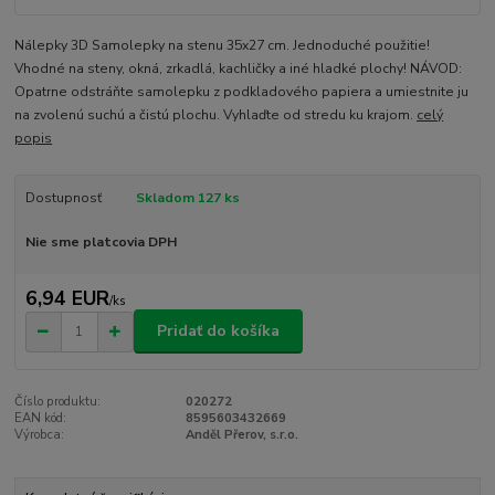
Nálepky 3D Samolepky na stenu 35x27 cm. Jednoduché použitie!
Vhodné na steny, okná, zrkadlá, kachličky a iné hladké plochy! NÁVOD:
Opatrne odstráňte samolepku z podkladového papiera a umiestnite ju
na zvolenú suchú a čistú plochu. Vyhlaďte od stredu ku krajom.
celý
popis
Dostupnosť
Skladom 127 ks
Nie sme platcovia DPH
6,94 EUR
/
ks
Pridať do košíka
Číslo produktu:
020272
EAN kód:
8595603432669
Výrobca:
Anděl Přerov, s.r.o.