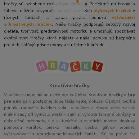
hračky sú ozdobené rozkošnými detailmi. Perfektné na hranie a
túlenie, môžete si vybrať z malých a veľkých
plyšových hračiek
v
rôznych farbách a taktiež pestrú ponuku
výtvarných
a kreatívnych hračiek
.
Naše hračky podporujú celkový rozvoj
dieťaťa, tvorivosť, predstavivosť, motoriku a umožňujú spoznávať
okolitý svet. Hračky, ktoré nájdete v našej ponuke sú bezpečné
pre deti, spĺňajú prísne normy a sú šetrné k prírode.
Kreatívne hračky
V našom shope máme niečo pre každého. Kreatívne
hračky a hry
pre deti
sa v poslednej dobe tešia veľkej obľube. Osobná tvorba
prináša radosť v každom veku. v našom e shope eduservis.sk
máme sady od výmyslu sveta - sami si vyrobte farebné obrázky a
dekoračné predmety, ale aj funkčné a estetické módne doplnky
pomocou korálok, piesku, mozaiky, vosku, glitrov, lepidiel,
vyškrabávacích obrázkov,modelovacích hmôt... Sú to práve tie