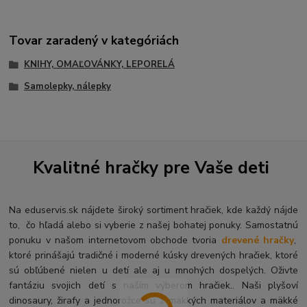
Tovar zaradený v kategóriách
KNIHY, OMAĽOVÁNKY, LEPORELÁ
Samolepky, nálepky
Kvalitné hračky pre Vaše deti
Na eduservis.sk nájdete široký sortiment hračiek, kde každý nájde
to, čo hľadá alebo si vyberie z našej bohatej ponuky. Samostatnú
ponuku v našom internetovom obchode tvoria
drevené hračky
,
ktoré prinášajú tradičné i moderné kúsky drevených hračiek, ktoré
sú obľúbené nielen u detí ale aj u mnohých dospelých. O
živte
fantáziu svojich detí s naším výberom hračiek.. Naši plyšoví
dinosaury, žirafy a jednorožce sú z mäkkých materiálov a mäkké