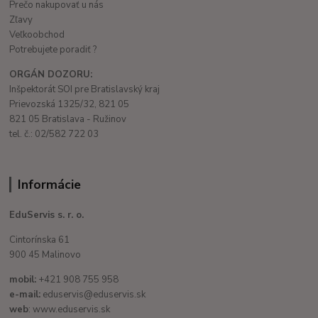
Prečo nakupovať u nás
Zľavy
Veľkoobchod
Potrebujete poradiť ?
ORGÁN DOZORU:
Inšpektorát SOI pre Bratislavský kraj
Prievozská 1325/32, 821 05
821 05 Bratislava - Ružinov
tel. č.: 02/582 722 03
Informácie
EduServis s. r. o.
Cintorínska 61
900 45 Malinovo
mobil:
+421 908 755 958
e-mail:
eduservis@eduservis.sk
web
: www.eduservis.sk