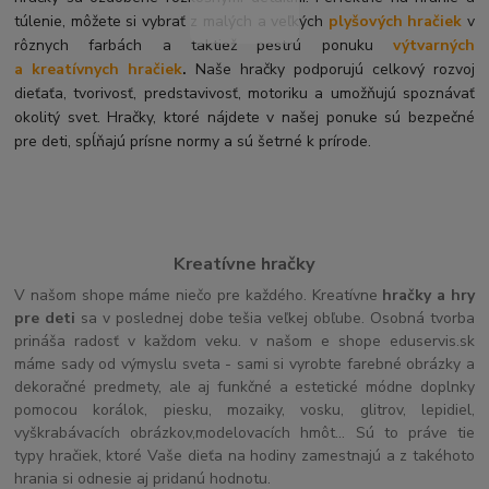
túlenie, môžete si vybrať z malých a veľkých
plyšových hračiek
v
rôznych farbách a taktiež pestrú ponuku
výtvarných
a kreatívnych hračiek
.
Naše hračky podporujú celkový rozvoj
dieťaťa, tvorivosť, predstavivosť, motoriku a umožňujú spoznávať
okolitý svet. Hračky, ktoré nájdete v našej ponuke sú bezpečné
pre deti, spĺňajú prísne normy a sú šetrné k prírode.
Kreatívne hračky
V našom shope máme niečo pre každého. Kreatívne
hračky a hry
pre deti
sa v poslednej dobe tešia veľkej obľube. Osobná tvorba
prináša radosť v každom veku. v našom e shope eduservis.sk
máme sady od výmyslu sveta - sami si vyrobte farebné obrázky a
dekoračné predmety, ale aj funkčné a estetické módne doplnky
pomocou korálok, piesku, mozaiky, vosku, glitrov, lepidiel,
vyškrabávacích obrázkov,modelovacích hmôt... Sú to práve tie
typy hračiek, ktoré Vaše dieťa na hodiny zamestnajú a z takéhoto
hrania si odnesie aj pridanú hodnotu.