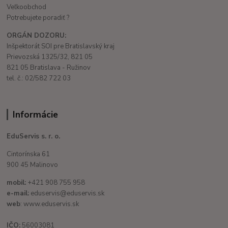
Veľkoobchod
Potrebujete poradiť ?
ORGÁN DOZORU:
Inšpektorát SOI pre Bratislavský kraj
Prievozská 1325/32, 821 05
821 05 Bratislava - Ružinov
tel. č.: 02/582 722 03
Informácie
EduServis s. r. o.
Cintorínska 61
900 45 Malinovo
mobil:
+421 908 755 958
e-mail:
eduservis@eduservis.sk
web
: www.eduservis.sk
IČO:
56003081