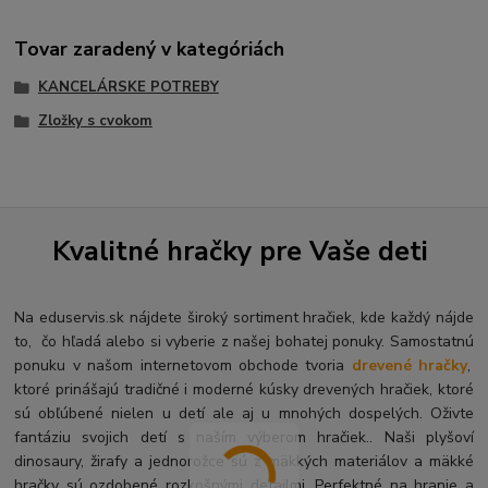
Tovar zaradený v kategóriách
KANCELÁRSKE POTREBY
Zložky s cvokom
Kvalitné hračky pre Vaše deti
Na eduservis.sk nájdete široký sortiment hračiek, kde každý nájde
to, čo hľadá alebo si vyberie z našej bohatej ponuky. Samostatnú
ponuku v našom internetovom obchode tvoria
drevené hračky
,
ktoré prinášajú tradičné i moderné kúsky drevených hračiek, ktoré
sú obľúbené nielen u detí ale aj u mnohých dospelých. O
živte
fantáziu svojich detí s naším výberom hračiek.. Naši plyšoví
dinosaury, žirafy a jednorožce sú z mäkkých materiálov a mäkké
hračky sú ozdobené rozkošnými detailmi. Perfektné na hranie a