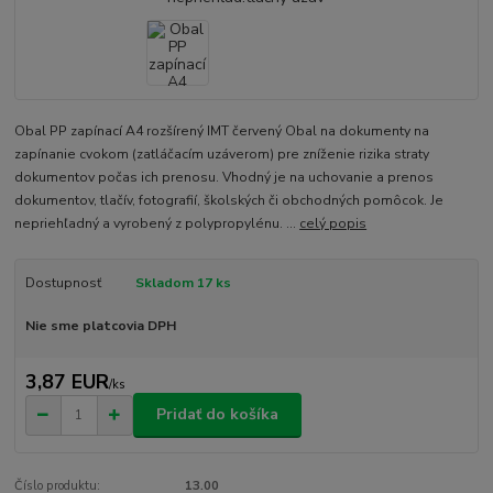
Obal PP zapínací A4 rozšírený IMT červený Obal na dokumenty na
zapínanie cvokom (zatláčacím uzáverom) pre zníženie rizika straty
dokumentov počas ich prenosu. Vhodný je na uchovanie a prenos
dokumentov, tlačív, fotografií, školských či obchodných pomôcok. Je
nepriehľadný a vyrobený z polypropylénu. ...
celý popis
Dostupnosť
Skladom 17 ks
Nie sme platcovia DPH
3,87 EUR
/
ks
Pridať do košíka
Číslo produktu:
13.00