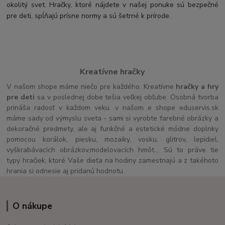
okolitý svet. Hračky, ktoré nájdete v našej ponuke sú bezpečné
pre deti, spĺňajú prísne normy a sú šetrné k prírode.
Kreatívne hračky
V našom shope máme niečo pre každého. Kreatívne
hračky a hry
pre deti
sa v poslednej dobe tešia veľkej obľube. Osobná tvorba
prináša radosť v každom veku. v našom e shope eduservis.sk
máme sady od výmyslu sveta - sami si vyrobte farebné obrázky a
dekoračné predmety, ale aj funkčné a estetické módne doplnky
pomocou korálok, piesku, mozaiky, vosku, glitrov, lepidiel,
vyškrabávacích obrázkov,modelovacích hmôt... Sú to práve tie
typy hračiek, ktoré Vaše dieťa na hodiny zamestnajú a z takéhoto
hrania si odnesie aj pridanú hodnotu.
O nákupe