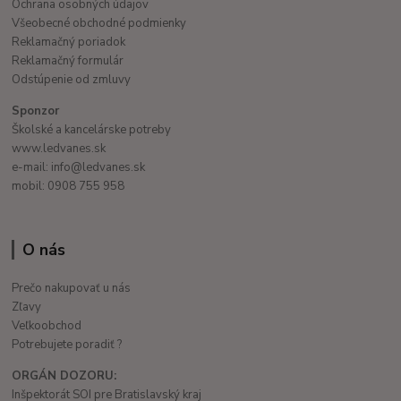
Ochrana osobných údajov
Všeobecné obchodné podmienky
Reklamačný poriadok
Reklamačný formulár
Odstúpenie od zmluvy
Sponzor
Školské a kancelárske potreby
www.ledvanes.sk
e-mail: info@ledvanes.sk
mobil: 0908 755 958
O nás
Prečo nakupovať u nás
Zľavy
Veľkoobchod
Potrebujete poradiť ?
ORGÁN DOZORU:
Inšpektorát SOI pre Bratislavský kraj