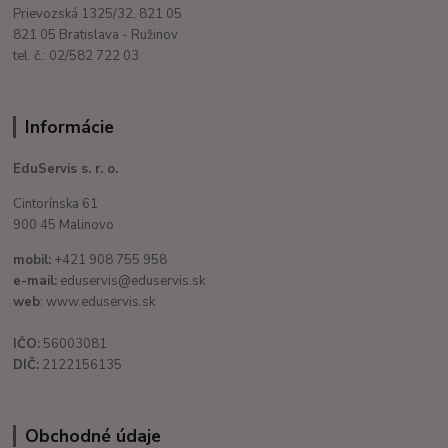
Prievozská 1325/32, 821 05
821 05 Bratislava - Ružinov
tel. č.: 02/582 722 03
Informácie
EduServis s. r. o.
Cintorínska 61
900 45 Malinovo
mobil:
+421 908 755 958
e-mail:
eduservis@eduservis.sk
web
: www.eduservis.sk
IČO:
56003081
DIČ:
2122156135
Obchodné údaje