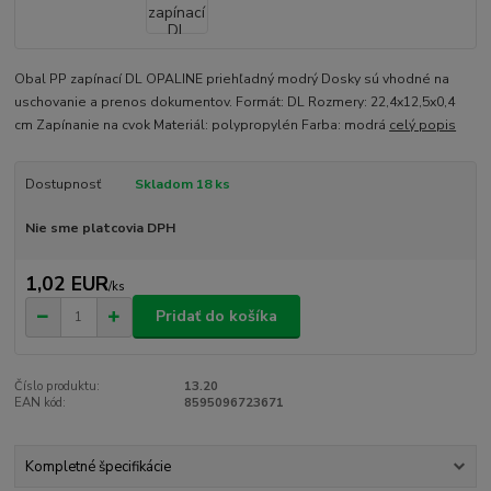
Obal PP zapínací DL OPALINE priehľadný modrý Dosky sú vhodné na
uschovanie a prenos dokumentov. Formát: DL Rozmery: 22,4x12,5x0,4
cm Zapínanie na cvok Materiál: polypropylén Farba: modrá
celý popis
Dostupnosť
Skladom 18 ks
Nie sme platcovia DPH
1,02 EUR
/
ks
Pridať do košíka
Číslo produktu:
13.20
EAN kód:
8595096723671
Kompletné špecifikácie