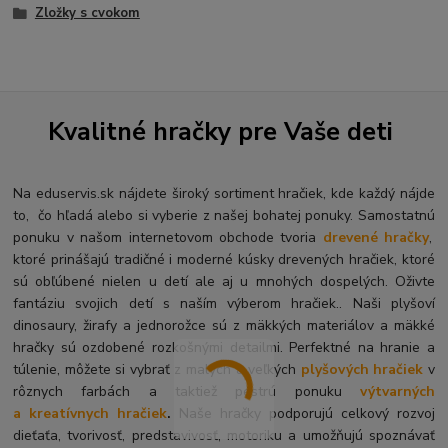
Zložky s cvokom
Kvalitné hračky pre Vaše deti
Na eduservis.sk nájdete široký sortiment hračiek, kde každý nájde
to, čo hľadá alebo si vyberie z našej bohatej ponuky. Samostatnú
ponuku v našom internetovom obchode tvoria
drevené hračky
,
ktoré prinášajú tradičné i moderné kúsky drevených hračiek, ktoré
sú obľúbené nielen u detí ale aj u mnohých dospelých. O
živte
fantáziu svojich detí s naším výberom hračiek.. Naši plyšoví
dinosaury, žirafy a jednorožce sú z mäkkých materiálov a mäkké
hračky sú ozdobené rozkošnými detailmi. Perfektné na hranie a
túlenie, môžete si vybrať z malých a veľkých
plyšových hračiek
v
rôznych farbách a taktiež pestrú ponuku
výtvarných
a kreatívnych hračiek
.
Naše hračky podporujú celkový rozvoj
dieťaťa, tvorivosť, predstavivosť, motoriku a umožňujú spoznávať