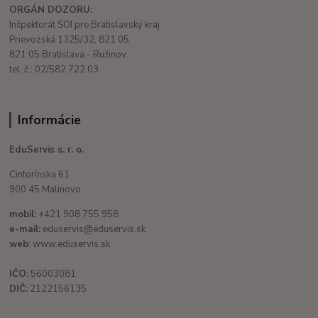
ORGÁN DOZORU:
Inšpektorát SOI pre Bratislavský kraj
Prievozská 1325/32, 821 05
821 05 Bratislava - Ružinov
tel. č.: 02/582 722 03
Informácie
EduServis s. r. o.
Cintorínska 61
900 45 Malinovo
mobil:
+421 908 755 958
e-mail:
eduservis@eduservis.sk
web
: www.eduservis.sk
IČO:
56003081
DIČ:
2122156135