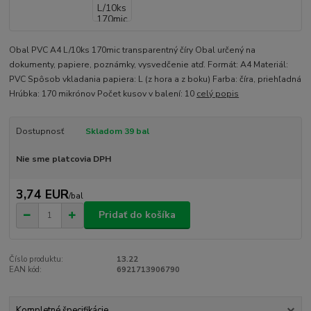
Obal PVC A4 L/10ks 170mic transparentný číry Obal určený na
dokumenty, papiere, poznámky, vysvedčenie atď. Formát: A4 Materiál:
PVC Spôsob vkladania papiera: L (z hora a z boku) Farba: číra, priehľadná
Hrúbka: 170 mikrónov Počet kusov v balení: 10
celý popis
Dostupnosť
Skladom 39 bal
Nie sme platcovia DPH
3,74 EUR
/
bal
Pridať do košíka
Číslo produktu:
13.22
EAN kód:
6921713906790
Kompletné špecifikácie