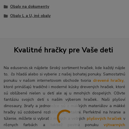
Obaly na dokumenty
Obaly L a U, iné obaly
Kvalitné hračky pre Vaše deti
Na eduservis.sk nájdete široký sortiment hračiek, kde každý nájde
to, čo hľadá alebo si vyberie z našej bohatej ponuky. Samostatnú
ponuku v našom internetovom obchode tvoria
drevené hračky
,
ktoré prinášajú tradičné i moderné kúsky drevených hračiek, ktoré
sú obľúbené nielen u detí ale aj u mnohých dospelých. O
živte
fantáziu svojich detí s naším výberom hračiek.. Naši plyšoví
dinosaury, žirafy a jednorožce sú z mäkkých materiálov a mäkké
hračky sú ozdobené rozkošnými detailmi. Perfektné na hranie a
túlenie, môžete si vybrať z malých a veľkých
plyšových hračiek
v
rôznych farbách a taktiež pestrú ponuku
výtvarných