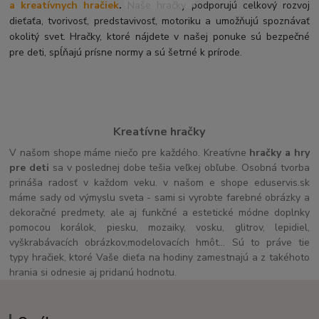
a kreatívnych hračiek
.
Naše hračky podporujú celkový rozvoj
dieťaťa, tvorivosť, predstavivosť, motoriku a umožňujú spoznávať
okolitý svet. Hračky, ktoré nájdete v našej ponuke sú bezpečné
pre deti, spĺňajú prísne normy a sú šetrné k prírode.
Kreatívne hračky
V našom shope máme niečo pre každého. Kreatívne
hračky a hry
pre deti
sa v poslednej dobe tešia veľkej obľube. Osobná tvorba
prináša radosť v každom veku. v našom e shope eduservis.sk
máme sady od výmyslu sveta - sami si vyrobte farebné obrázky a
dekoračné predmety, ale aj funkčné a estetické módne doplnky
pomocou korálok, piesku, mozaiky, vosku, glitrov, lepidiel,
vyškrabávacích obrázkov,modelovacích hmôt... Sú to práve tie
typy hračiek, ktoré Vaše dieťa na hodiny zamestnajú a z takéhoto
hrania si odnesie aj pridanú hodnotu.