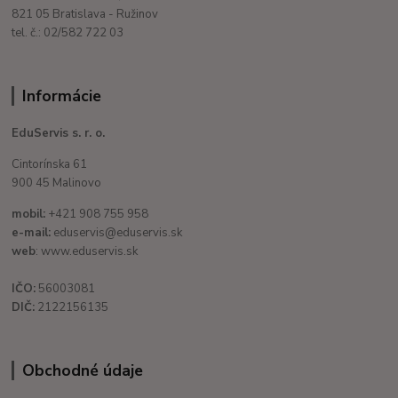
821 05 Bratislava - Ružinov
tel. č.: 02/582 722 03
Informácie
EduServis s. r. o.
Cintorínska 61
900 45 Malinovo
mobil:
+421 908 755 958
e-mail:
eduservis@eduservis.sk
web
: www.eduservis.sk
IČO:
56003081
DIČ:
2122156135
Obchodné údaje