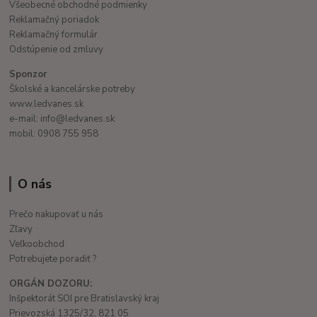
Všeobecné obchodné podmienky
Reklamačný poriadok
Reklamačný formulár
Odstúpenie od zmluvy
Sponzor
Školské a kancelárske potreby
www.ledvanes.sk
e-mail: info@ledvanes.sk
mobil: 0908 755 958
O nás
Prečo nakupovať u nás
Zľavy
Veľkoobchod
Potrebujete poradiť ?
ORGÁN DOZORU:
Inšpektorát SOI pre Bratislavský kraj
Prievozská 1325/32, 821 05