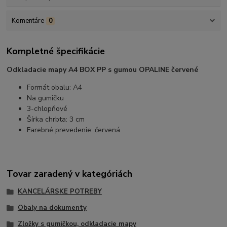
Komentáre
0
Kompletné špecifikácie
Odkladacie mapy A4 BOX PP s gumou OPALINE červené
Formát obalu: A4
Na gumičku
3-chlopňové
Šírka chrbta: 3 cm
Farebné prevedenie: červená
Tovar zaradený v kategóriách
KANCELÁRSKE POTREBY
Obaly na dokumenty
Zložky s gumičkou, odkladacie mapy