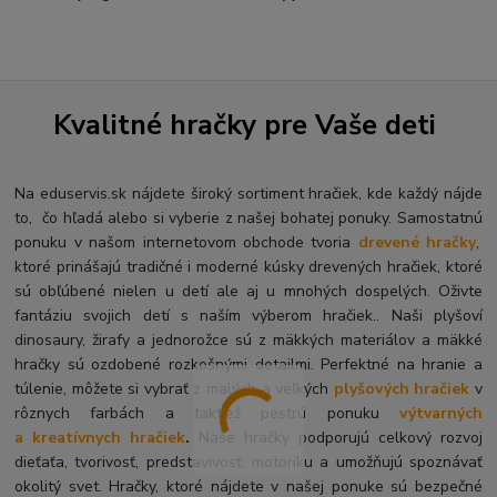
Kvalitné hračky pre Vaše deti
Na eduservis.sk nájdete široký sortiment hračiek, kde každý nájde
to, čo hľadá alebo si vyberie z našej bohatej ponuky. Samostatnú
ponuku v našom internetovom obchode tvoria
drevené hračky
,
ktoré prinášajú tradičné i moderné kúsky drevených hračiek, ktoré
sú obľúbené nielen u detí ale aj u mnohých dospelých. O
živte
fantáziu svojich detí s naším výberom hračiek.. Naši plyšoví
dinosaury, žirafy a jednorožce sú z mäkkých materiálov a mäkké
hračky sú ozdobené rozkošnými detailmi. Perfektné na hranie a
túlenie, môžete si vybrať z malých a veľkých
plyšových hračiek
v
rôznych farbách a taktiež pestrú ponuku
výtvarných
a kreatívnych hračiek
.
Naše hračky podporujú celkový rozvoj
dieťaťa, tvorivosť, predstavivosť, motoriku a umožňujú spoznávať
okolitý svet. Hračky, ktoré nájdete v našej ponuke sú bezpečné