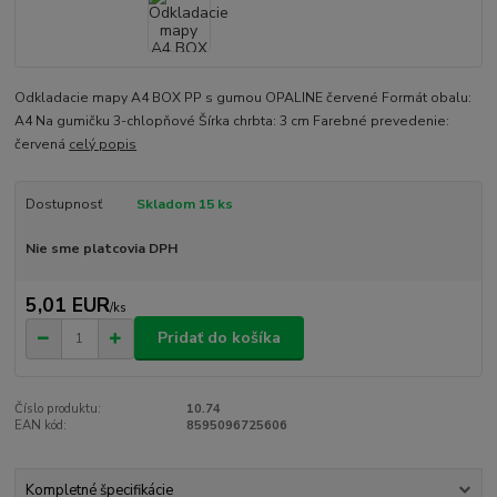
Odkladacie mapy A4 BOX PP s gumou OPALINE červené Formát obalu:
A4 Na gumičku 3-chlopňové Šírka chrbta: 3 cm Farebné prevedenie:
červená
celý popis
Dostupnosť
Skladom 15 ks
Nie sme platcovia DPH
5,01 EUR
/
ks
Pridať do košíka
Číslo produktu:
10.74
EAN kód:
8595096725606
Kompletné špecifikácie