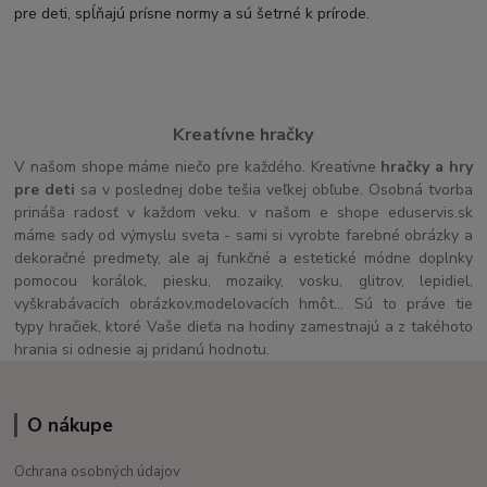
pre deti, spĺňajú prísne normy a sú šetrné k prírode.
Kreatívne hračky
V našom shope máme niečo pre každého. Kreatívne
hračky a hry
pre deti
sa v poslednej dobe tešia veľkej obľube. Osobná tvorba
prináša radosť v každom veku. v našom e shope eduservis.sk
máme sady od výmyslu sveta - sami si vyrobte farebné obrázky a
dekoračné predmety, ale aj funkčné a estetické módne doplnky
pomocou korálok, piesku, mozaiky, vosku, glitrov, lepidiel,
vyškrabávacích obrázkov,modelovacích hmôt... Sú to práve tie
typy hračiek, ktoré Vaše dieťa na hodiny zamestnajú a z takéhoto
hrania si odnesie aj pridanú hodnotu.
O nákupe
Ochrana osobných údajov