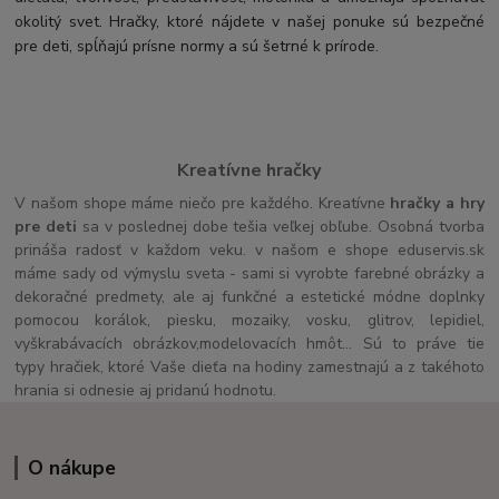
okolitý svet. Hračky, ktoré nájdete v našej ponuke sú bezpečné
pre deti, spĺňajú prísne normy a sú šetrné k prírode.
Kreatívne hračky
V našom shope máme niečo pre každého. Kreatívne
hračky a hry
pre deti
sa v poslednej dobe tešia veľkej obľube. Osobná tvorba
prináša radosť v každom veku. v našom e shope eduservis.sk
máme sady od výmyslu sveta - sami si vyrobte farebné obrázky a
dekoračné predmety, ale aj funkčné a estetické módne doplnky
pomocou korálok, piesku, mozaiky, vosku, glitrov, lepidiel,
vyškrabávacích obrázkov,modelovacích hmôt... Sú to práve tie
typy hračiek, ktoré Vaše dieťa na hodiny zamestnajú a z takéhoto
hrania si odnesie aj pridanú hodnotu.
O nákupe