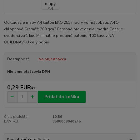
Odkladacie mapy A4 kartón EKO 251 modrý Formát obalu: A4 1-
chlopňové Gramáž: 200 g/m2 Farebné prevedenie: modrá Cena je
uvedená za 1 kus Minimálne predajné balenie: 100 kusov NA
OBJEDNÁVKU
celý popis
Dostupnosť
Na objednávku
Nie sme platcovia DPH
0,29 EUR
/
ks
Pridať do košíka
Číslo produktu:
10.86
EAN kód:
8586008040245
Kompletné špecifikácie