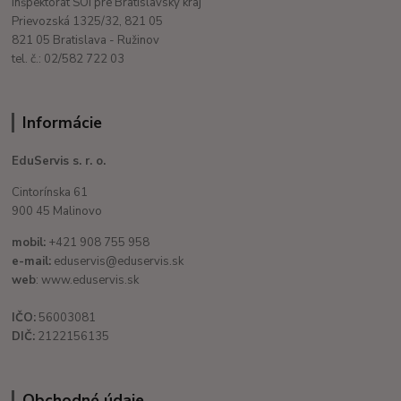
Inšpektorát SOI pre Bratislavský kraj
Prievozská 1325/32, 821 05
821 05 Bratislava - Ružinov
tel. č.: 02/582 722 03
Informácie
EduServis s. r. o.
Cintorínska 61
900 45 Malinovo
mobil:
+421 908 755 958
e-mail:
eduservis@eduservis.sk
web
: www.eduservis.sk
IČO:
56003081
DIČ:
2122156135
Obchodné údaje