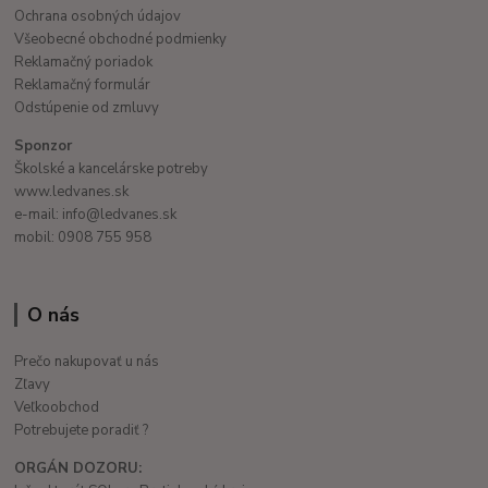
Ochrana osobných údajov
Všeobecné obchodné podmienky
Reklamačný poriadok
Reklamačný formulár
Odstúpenie od zmluvy
Sponzor
Školské a kancelárske potreby
www.ledvanes.sk
e-mail: info@ledvanes.sk
mobil: 0908 755 958
O nás
Prečo nakupovať u nás
Zľavy
Veľkoobchod
Potrebujete poradiť ?
ORGÁN DOZORU: