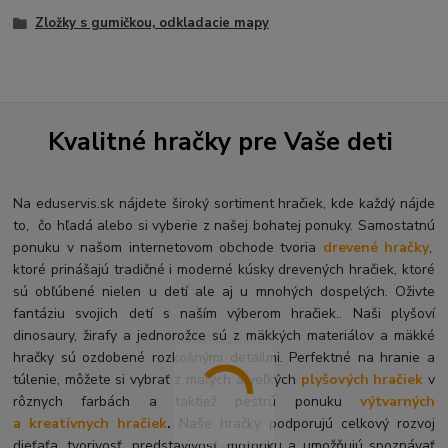
Zložky s gumičkou, odkladacie mapy
Kvalitné hračky pre Vaše deti
Na eduservis.sk nájdete široký sortiment hračiek, kde každý nájde
to, čo hľadá alebo si vyberie z našej bohatej ponuky. Samostatnú
ponuku v našom internetovom obchode tvoria
drevené hračky
,
ktoré prinášajú tradičné i moderné kúsky drevených hračiek, ktoré
sú obľúbené nielen u detí ale aj u mnohých dospelých. O
živte
fantáziu svojich detí s naším výberom hračiek.. Naši plyšoví
dinosaury, žirafy a jednorožce sú z mäkkých materiálov a mäkké
hračky sú ozdobené rozkošnými detailmi. Perfektné na hranie a
túlenie, môžete si vybrať z malých a veľkých
plyšových hračiek
v
rôznych farbách a taktiež pestrú ponuku
výtvarných
a kreatívnych hračiek
.
Naše hračky podporujú celkový rozvoj
dieťaťa, tvorivosť, predstavivosť, motoriku a umožňujú spoznávať