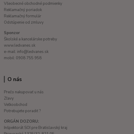
Všeobecné obchodné podmienky
Reklamačný poriadok
Reklamačný formulár
Odstúpenie od zmluvy
Sponzor
Školské a kancelárske potreby
www.ledvanes.sk
e-mail: info@ledvanes.sk
mobil: 0908 755 958
O nás
Prečo nakupovať u nás
Zľavy
Veľkoobchod
Potrebujete poradiť ?
ORGÁN DOZORU:
Inšpektorát SOI pre Bratislavský kraj
Prievozská 1325/32, 821 05