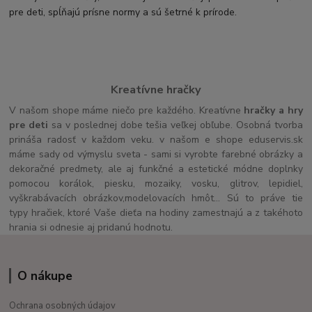
pre deti, spĺňajú prísne normy a sú šetrné k prírode.
Kreatívne hračky
V našom shope máme niečo pre každého. Kreatívne
hračky a hry
pre deti
sa v poslednej dobe tešia veľkej obľube. Osobná tvorba
prináša radosť v každom veku. v našom e shope eduservis.sk
máme sady od výmyslu sveta - sami si vyrobte farebné obrázky a
dekoračné predmety, ale aj funkčné a estetické módne doplnky
pomocou korálok, piesku, mozaiky, vosku, glitrov, lepidiel,
vyškrabávacích obrázkov,modelovacích hmôt... Sú to práve tie
typy hračiek, ktoré Vaše dieťa na hodiny zamestnajú a z takéhoto
hrania si odnesie aj pridanú hodnotu.
O nákupe
Ochrana osobných údajov