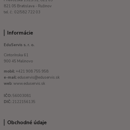
821 05 Bratislava - Ružinov
tel. č.: 02/582 722 03
Informácie
EduServis s. r. o.
Cintorínska 61
900 45 Malinovo
mobil:
+421 908 755 958
e-mail:
eduservis@eduservis.sk
web
: www.eduservis.sk
IČO:
56003081
DIČ:
2122156135
Obchodné údaje