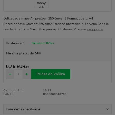
Odkladacie mapy A4 prešpán 250 červené Formát obalu: A4
Bezchlopňové Gramáž: 350 g/m2 Farebné prevedenie: červená Cena je
uvedená za 1 kus Minimálne predajné balenie: 25 kusov
celý popis
Dostupnosť
Skladom 87 ks
Nie sme platcovia DPH
0,76 EUR
/
ks
Pridať do košíka
Číslo produktu:
10.12
EAN kód:
8586008040795
Kompletné špecifikácie