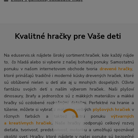
Kvalitné hračky pre Vaše deti
Na eduservis.sk nájdete široký sortiment hračiek, kde každý nájde
to, čo hľadá alebo si vyberie z našej bohatej ponuky. Samostatnú
ponuku v našom internetovom obchode tvoria
drevené hračky
,
ktoré prinášajú tradičné i moderné kúsky drevených hračiek, ktoré
sú obľúbené nielen u detí ale aj u mnohých dospelých. O
živte
fantáziu svojich detí s naším výberom hračiek.. Naši plyšoví
dinosaury, žirafy a jednorožce sú z mäkkých materiálov a mäkké
hračky sú ozdobené rozkošnými detailmi. Perfektné na hranie a
túlenie, môžete si vybrať z malých a veľkých
plyšových hračiek
v
rôznych farbách a taktiež pestrú ponuku
výtvarných
a kreatívnych hračiek
.
Naše hračky podporujú celkový rozvoj
dieťaťa, tvorivosť, predstavivosť, motoriku a umožňujú spoznávať
okolitý svet. Hračky, ktoré nájdete v našej ponuke sú bezpečné