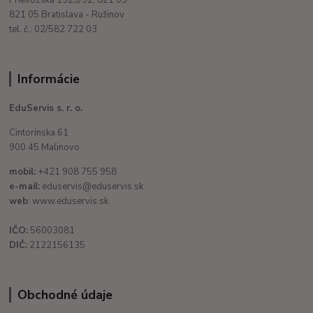
821 05 Bratislava - Ružinov
tel. č.: 02/582 722 03
Informácie
EduServis s. r. o.
Cintorínska 61
900 45 Malinovo
mobil:
+421 908 755 958
e-mail:
eduservis@eduservis.sk
web
: www.eduservis.sk
IČO:
56003081
DIČ:
2122156135
Obchodné údaje