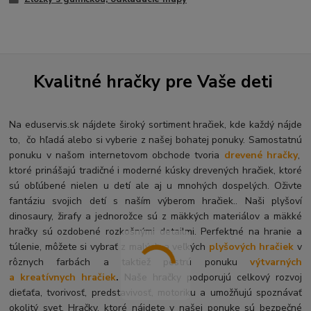
Kvalitné hračky pre Vaše deti
Na eduservis.sk nájdete široký sortiment hračiek, kde každý nájde
to, čo hľadá alebo si vyberie z našej bohatej ponuky. Samostatnú
ponuku v našom internetovom obchode tvoria
drevené hračky
,
ktoré prinášajú tradičné i moderné kúsky drevených hračiek, ktoré
sú obľúbené nielen u detí ale aj u mnohých dospelých. O
živte
fantáziu svojich detí s naším výberom hračiek.. Naši plyšoví
dinosaury, žirafy a jednorožce sú z mäkkých materiálov a mäkké
hračky sú ozdobené rozkošnými detailmi. Perfektné na hranie a
túlenie, môžete si vybrať z malých a veľkých
plyšových hračiek
v
rôznych farbách a taktiež pestrú ponuku
výtvarných
a kreatívnych hračiek
.
Naše hračky podporujú celkový rozvoj
dieťaťa, tvorivosť, predstavivosť, motoriku a umožňujú spoznávať
okolitý svet. Hračky, ktoré nájdete v našej ponuke sú bezpečné