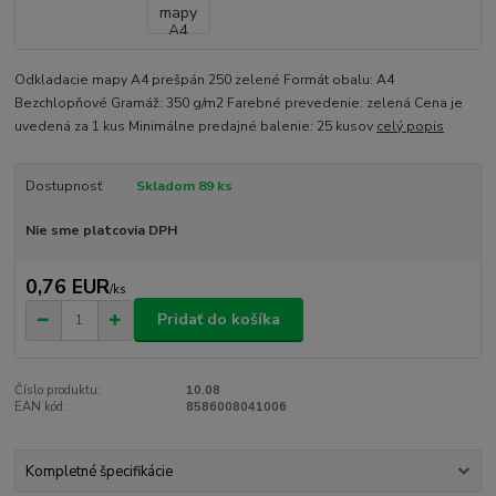
Odkladacie mapy A4 prešpán 250 zelené Formát obalu: A4
Bezchlopňové Gramáž: 350 g/m2 Farebné prevedenie: zelená Cena je
uvedená za 1 kus Minimálne predajné balenie: 25 kusov
celý popis
Dostupnosť
Skladom 89 ks
Nie sme platcovia DPH
0,76 EUR
/
ks
Pridať do košíka
Číslo produktu:
10.08
EAN kód:
8586008041006
Kompletné špecifikácie