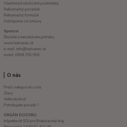
Všeobecné obchodné podmienky
Reklamačný poriadok
Reklamačný formulár
Odstúpenie od zmluvy
Sponzor
Školské a kancelárske potreby
www.ledvanes.sk
e-mail: info@ledvanes.sk
mobil: 0908 755 958
O nás
Prečo nakupovať u nás
Zľavy
Veľkoobchod
Potrebujete poradiť ?
ORGÁN DOZORU:
Inšpektorát SOI pre Bratislavský kraj
Prievozská 1325/32, 821 05