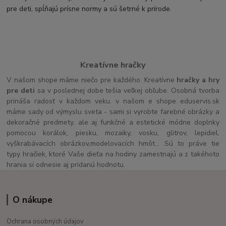
pre deti, spĺňajú prísne normy a sú šetrné k prírode.
Kreatívne hračky
V našom shope máme niečo pre každého. Kreatívne
hračky a hry
pre deti
sa v poslednej dobe tešia veľkej obľube. Osobná tvorba
prináša radosť v každom veku. v našom e shope eduservis.sk
máme sady od výmyslu sveta - sami si vyrobte farebné obrázky a
dekoračné predmety, ale aj funkčné a estetické módne doplnky
pomocou korálok, piesku, mozaiky, vosku, glitrov, lepidiel,
vyškrabávacích obrázkov,modelovacích hmôt... Sú to práve tie
typy hračiek, ktoré Vaše dieťa na hodiny zamestnajú a z takéhoto
hrania si odnesie aj pridanú hodnotu.
O nákupe
Ochrana osobných údajov