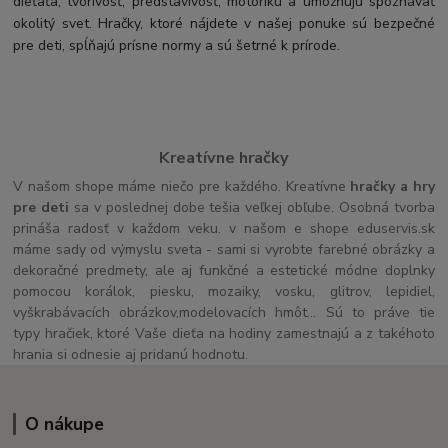
dieťaťa, tvorivosť, predstavivosť, motoriku a umožňujú spoznávať
okolitý svet. Hračky, ktoré nájdete v našej ponuke sú bezpečné
pre deti, spĺňajú prísne normy a sú šetrné k prírode.
Kreatívne hračky
V našom shope máme niečo pre každého. Kreatívne
hračky a hry
pre deti
sa v poslednej dobe tešia veľkej obľube. Osobná tvorba
prináša radosť v každom veku. v našom e shope eduservis.sk
máme sady od výmyslu sveta - sami si vyrobte farebné obrázky a
dekoračné predmety, ale aj funkčné a estetické módne doplnky
pomocou korálok, piesku, mozaiky, vosku, glitrov, lepidiel,
vyškrabávacích obrázkov,modelovacích hmôt... Sú to práve tie
typy hračiek, ktoré Vaše dieťa na hodiny zamestnajú a z takéhoto
hrania si odnesie aj pridanú hodnotu.
O nákupe