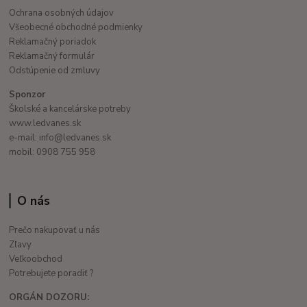
Ochrana osobných údajov
Všeobecné obchodné podmienky
Reklamačný poriadok
Reklamačný formulár
Odstúpenie od zmluvy
Sponzor
Školské a kancelárske potreby
www.ledvanes.sk
e-mail: info@ledvanes.sk
mobil: 0908 755 958
O nás
Prečo nakupovať u nás
Zľavy
Veľkoobchod
Potrebujete poradiť ?
ORGÁN DOZORU: