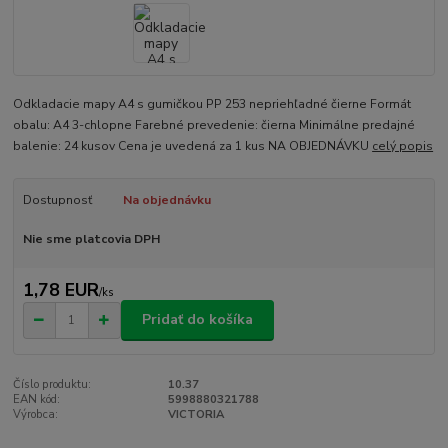
Odkladacie mapy A4 s gumičkou PP 253 nepriehľadné čierne Formát
obalu: A4 3-chlopne Farebné prevedenie: čierna Minimálne predajné
balenie: 24 kusov Cena je uvedená za 1 kus NA OBJEDNÁVKU
celý popis
Dostupnosť
Na objednávku
Nie sme platcovia DPH
1,78 EUR
/
ks
Pridať do košíka
Číslo produktu:
10.37
EAN kód:
5998880321788
Výrobca:
VICTORIA