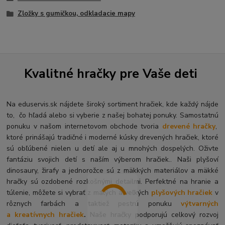
Zložky s gumičkou, odkladacie mapy
Kvalitné hračky pre Vaše deti
Na eduservis.sk nájdete široký sortiment hračiek, kde každý nájde
to, čo hľadá alebo si vyberie z našej bohatej ponuky. Samostatnú
ponuku v našom internetovom obchode tvoria
drevené hračky
,
ktoré prinášajú tradičné i moderné kúsky drevených hračiek, ktoré
sú obľúbené nielen u detí ale aj u mnohých dospelých. O
živte
fantáziu svojich detí s naším výberom hračiek.. Naši plyšoví
dinosaury, žirafy a jednorožce sú z mäkkých materiálov a mäkké
hračky sú ozdobené rozkošnými detailmi. Perfektné na hranie a
túlenie, môžete si vybrať z malých a veľkých
plyšových hračiek
v
rôznych farbách a taktiež pestrú ponuku
výtvarných
a kreatívnych hračiek
.
Naše hračky podporujú celkový rozvoj