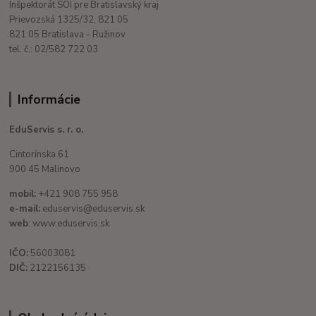
Inšpektorát SOI pre Bratislavský kraj
Prievozská 1325/32, 821 05
821 05 Bratislava - Ružinov
tel. č.: 02/582 722 03
Informácie
EduServis s. r. o.
Cintorínska 61
900 45 Malinovo
mobil:
+421 908 755 958
e-mail:
eduservis@eduservis.sk
web
: www.eduservis.sk
IČO:
56003081
DIČ:
2122156135