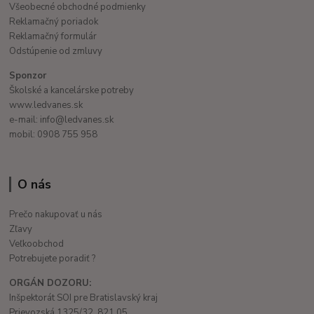
Všeobecné obchodné podmienky
Reklamačný poriadok
Reklamačný formulár
Odstúpenie od zmluvy
Sponzor
Školské a kancelárske potreby
www.ledvanes.sk
e-mail: info@ledvanes.sk
mobil: 0908 755 958
O nás
Prečo nakupovať u nás
Zľavy
Veľkoobchod
Potrebujete poradiť ?
ORGÁN DOZORU:
Inšpektorát SOI pre Bratislavský kraj
Prievozská 1325/32, 821 05