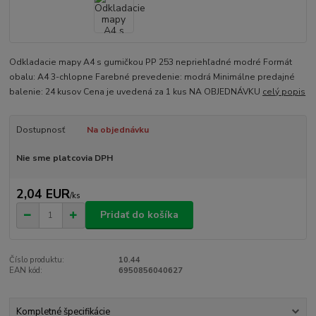
Odkladacie mapy A4 s gumičkou PP 253 nepriehľadné modré Formát
obalu: A4 3-chlopne Farebné prevedenie: modrá Minimálne predajné
balenie: 24 kusov Cena je uvedená za 1 kus NA OBJEDNÁVKU
celý popis
Dostupnosť
Na objednávku
Nie sme platcovia DPH
2,04 EUR
/
ks
Pridať do košíka
Číslo produktu:
10.44
EAN kód:
6950856040627
Kompletné špecifikácie