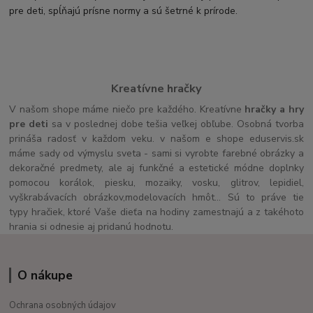
pre deti, spĺňajú prísne normy a sú šetrné k prírode.
Kreatívne hračky
V našom shope máme niečo pre každého. Kreatívne
hračky a hry
pre deti
sa v poslednej dobe tešia veľkej obľube. Osobná tvorba
prináša radosť v každom veku. v našom e shope eduservis.sk
máme sady od výmyslu sveta - sami si vyrobte farebné obrázky a
dekoračné predmety, ale aj funkčné a estetické módne doplnky
pomocou korálok, piesku, mozaiky, vosku, glitrov, lepidiel,
vyškrabávacích obrázkov,modelovacích hmôt... Sú to práve tie
typy hračiek, ktoré Vaše dieťa na hodiny zamestnajú a z takéhoto
hrania si odnesie aj pridanú hodnotu.
O nákupe
Ochrana osobných údajov