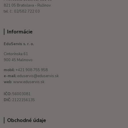
821 05 Bratislava - Ružinov
tel. č.: 02/582 722 03
Informácie
EduServis s. r. o.
Cintorínska 61
900 45 Malinovo
mobil:
+421 908 755 958
e-mail:
eduservis@eduservis.sk
web
: www.eduservis.sk
IČO:
56003081
DIČ:
2122156135
Obchodné údaje