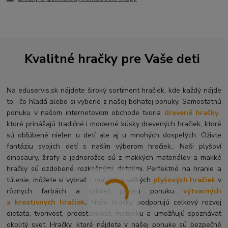
Kvalitné hračky pre Vaše deti
Na eduservis.sk nájdete široký sortiment hračiek, kde každý nájde
to, čo hľadá alebo si vyberie z našej bohatej ponuky. Samostatnú
ponuku v našom internetovom obchode tvoria
drevené hračky
,
ktoré prinášajú tradičné i moderné kúsky drevených hračiek, ktoré
sú obľúbené nielen u detí ale aj u mnohých dospelých. O
živte
fantáziu svojich detí s naším výberom hračiek.. Naši plyšoví
dinosaury, žirafy a jednorožce sú z mäkkých materiálov a mäkké
hračky sú ozdobené rozkošnými detailmi. Perfektné na hranie a
túlenie, môžete si vybrať z malých a veľkých
plyšových hračiek
v
rôznych farbách a taktiež pestrú ponuku
výtvarných
a kreatívnych hračiek
.
Naše hračky podporujú celkový rozvoj
dieťaťa, tvorivosť, predstavivosť, motoriku a umožňujú spoznávať
okolitý svet. Hračky, ktoré nájdete v našej ponuke sú bezpečné