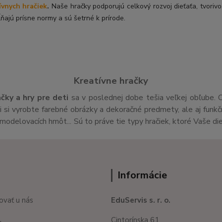
ívnych hračiek
.
Naše hračky podporujú celkový rozvoj dieťaťa, tvorivo
ňajú prísne normy a sú šetrné k prírode.
Kreatívne hračky
ačky a hry pre deti
sa v poslednej dobe tešia veľkej obľube. 
si vyrobte farebné obrázky a dekoračné predmety, ale aj funk
v,modelovacích hmôt... Sú to práve tie typy hračiek, ktoré Vaše di
Informácie
ovať u nás
EduServis s. r. o.
Cintorínska 61