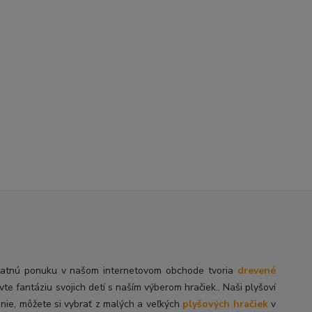
tatnú
ponuku v našom internetovom obchode tvoria
drevené
ivte fantáziu svojich detí s naším výberom hračiek.. Naši plyšoví
enie, môžete si vybrať z malých a veľkých
plyšových hračiek
v