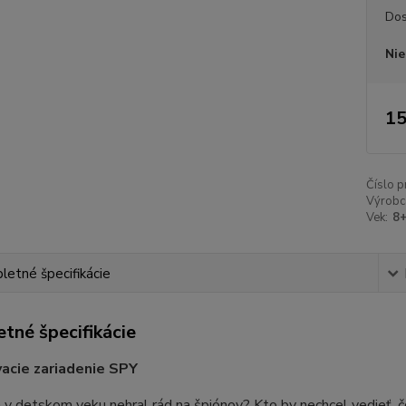
Dos
Nie
15
Číslo p
Výrobc
Vek:
8
etné špecifikácie
tné špecifikácie
acie zariadenie SPY
 v detskom veku nehral rád na špiónov? Kto by nechcel vedieť, č