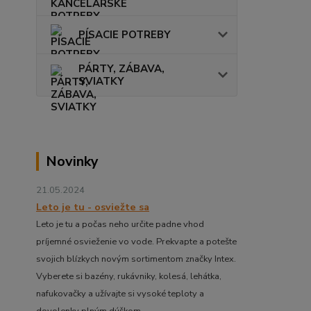
PÍSACIE POTREBY
PÁRTY, ZÁBAVA,
SVIATKY
Novinky
21.05.2024
Leto je tu - osviežte sa
Leto je tu a počas neho určite padne vhod
príjemné osvieženie vo vode. Prekvapte a potešte
svojich blízkych novým sortimentom značky Intex.
Vyberete si bazény, rukávniky, kolesá, lehátka,
nafukovačky a užívajte si vysoké teploty a
dovolenky plným dúškom.