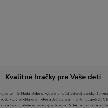
Kvalitné hračky pre Vaše deti
ý nájde to, čo hľadá alebo si vyberie z našej bohatej ponuky. Samos
račiek, ktoré sú obľúbené nielen u detí ale aj u mnohých dospelých. O
ž
ké hračky sú ozdobené rozkošnými detailmi. Perfektné na hranie a túl