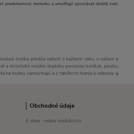
sť, predstavivosť, motoriku a umožňujú spoznávať okolitý svet.
Osobná tvorba prináša radosť v každom veku. v našom e
čné a estetické módne doplnky pomocou korálok, piesku,
eťa na hodiny zamestnajú a z takéhoto hrania si odnesie aj
Obchodné údaje
E-shop - online hračkárstvo