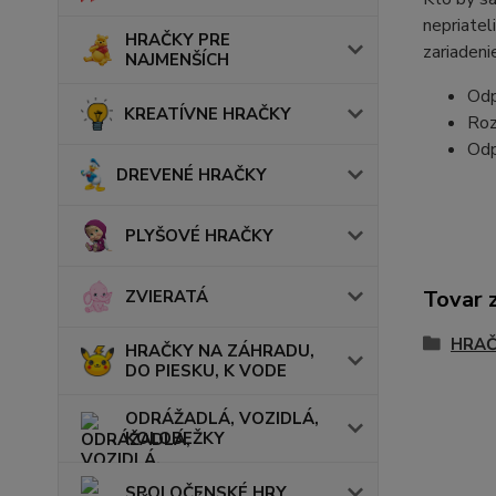
nepriatel
HRAČKY PRE
zariadeni
NAJMENŠÍCH
Odp
KREATÍVNE HRAČKY
Roz
Odp
DREVENÉ HRAČKY
PLYŠOVÉ HRAČKY
Tovar 
ZVIERATÁ
HRAČ
HRAČKY NA ZÁHRADU,
DO PIESKU, K VODE
ODRÁŽADLÁ, VOZIDLÁ,
KOLOBEŽKY
SPOLOČENSKÉ HRY