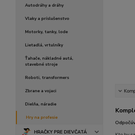
Autodráhy a dráhy
Vlaky a príslušenstvo
Motorky, tanky, lode
Lietadlá, vrtulníky
Ťahače, nákladné autá,
stavebné stroje
Roboti, transformers
Zbrane a vojaci
Kompl
Dielňa, náradie
Komple
Hry na profesie
Odpočúv
HRAČKY PRE DIEVČATÁ
Kto by sa