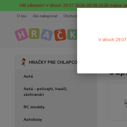
Milí zákazníci! V dňoch 29.07.2026-09.08.2026 máme z
O nás
Ako nakupovať
Obchodné podmienky
Ochrana oso
V dňoch 29.07
Úvod
HRAČKY PRE CHLAPCOV
Odpo
Autá
Autá - policajti, hasiči,
záchranári
RC modely
Autobusy