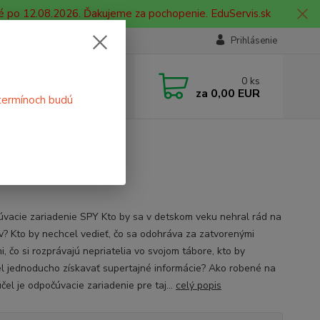
é po 12.08.2026. Ďakujeme za pochopenie. EduServis.sk
Prihlásenie
e si rady? Zavolajte.
0
ks
 908 755 958
za
0,00 EUR
termínoch budú
ia. od 9:00 hod. - 16:00 hod.
PY
vacie zariadenie SPY Kto by sa v detskom veku nehral rád na
v? Kto by nechcel vedieť, čo sa odohráva za zatvorenými
, čo si rozprávajú nepriatelia vo svojom tábore, kto by
l jednoducho získavať supertajné informácie? Ako robené na
čel je odpočúvacie zariadenie pre taj...
celý popis