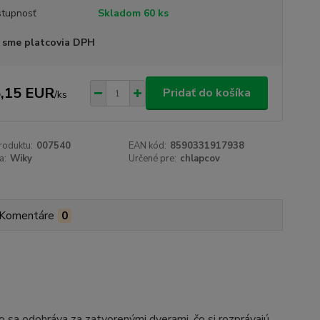
tupnosť
Skladom 60 ks
 sme platcovia DPH
,15 EUR
Pridať do košíka
/
ks
roduktu:
007540
EAN kód:
8590331917938
a:
Wiky
Určené pre:
chlapcov
+
Komentáre
0
o sa odohráva za zatvorenými dverami, čo si rozprávajú