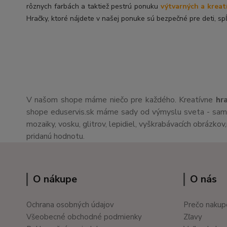
rôznych farbách a taktiež pestrú ponuku
výtvarných a kreat
Hračky, ktoré nájdete v našej ponuke sú bezpečné pre deti, spĺ
V našom shope máme niečo pre každého. Kreatívne
hr
shope eduservis.sk máme sady od výmyslu sveta - sami 
mozaiky, vosku, glitrov, lepidiel, vyškrabávacích obrázko
pridanú hodnotu.
O nákupe
O nás
Ochrana osobných údajov
Prečo nakup
Všeobecné obchodné podmienky
Zľavy