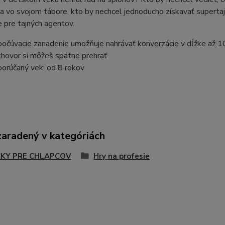
ia vo svojom tábore, kto by nechcel jednoducho získavať superta
e pre tajných agentov.
očúvacie zariadenie umožňuje nahrávať konverzácie v dĺžke až 
hovor si môžeš spätne prehrať
orúčaný vek: od 8 rokov
zaradený v kategóriách
KY PRE CHLAPCOV
Hry na profesie