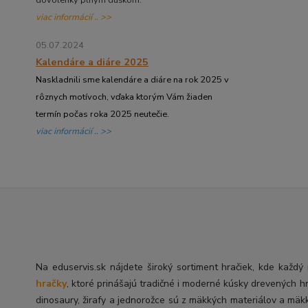
viac informácií .. >>
05.07.2024
Kalendáre a diáre 2025
Naskladnili sme kalendáre a diáre na rok 2025 v
rôznych motívoch, vďaka ktorým Vám žiaden
termín počas roka 2025 neutečie.
viac informácií .. >>
Na eduservis.sk nájdete široký sortiment hračiek, kde každ
hračky
, ktoré prinášajú tradičné i moderné kúsky drevených h
dinosaury, žirafy a jednorožce sú z mäkkých materiálov a mäk