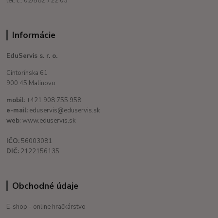
tel. č.: 02/582 722 03
Informácie
EduServis s. r. o.
Cintorínska 61
900 45 Malinovo
mobil:
+421 908 755 958
e-mail:
eduservis@eduservis.sk
web
: www.eduservis.sk
IČO:
56003081
DIČ:
2122156135
Obchodné údaje
E-shop - online hračkárstvo