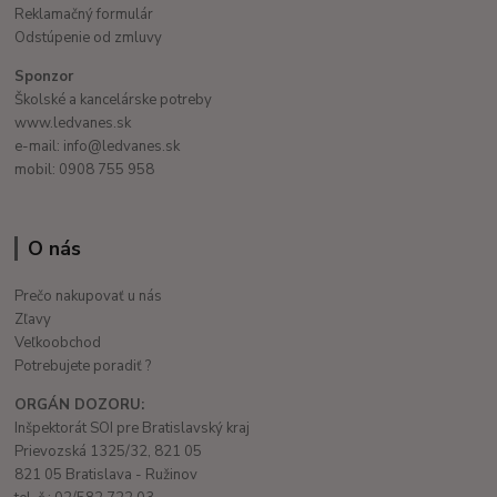
Reklamačný formulár
Odstúpenie od zmluvy
Sponzor
Školské a kancelárske potreby
www.ledvanes.sk
e-mail: info@ledvanes.sk
mobil: 0908 755 958
O nás
Prečo nakupovať u nás
Zľavy
Veľkoobchod
Potrebujete poradiť ?
ORGÁN DOZORU:
Inšpektorát SOI pre Bratislavský kraj
Prievozská 1325/32, 821 05
821 05 Bratislava - Ružinov