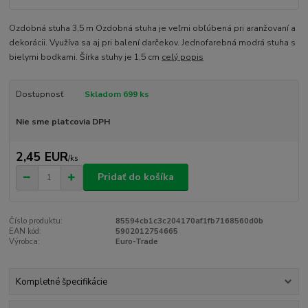
Ozdobná stuha 3,5 m Ozdobná stuha je veľmi obľúbená pri aranžovaní a
dekorácii. Využíva sa aj pri balení darčekov. Jednofarebná modrá stuha s
bielymi bodkami. Šírka stuhy je 1,5 cm
celý popis
Dostupnosť
Skladom 699 ks
Nie sme platcovia DPH
2,45 EUR
/
ks
Pridať do košíka
Číslo produktu:
85594cb1c3c204170af1fb7168560d0b
EAN kód:
5902012754665
Výrobca:
Euro-Trade
Kompletné špecifikácie