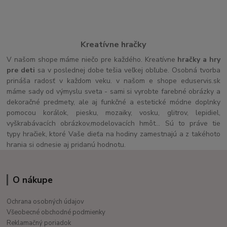
Kreatívne hračky
V našom shope máme niečo pre každého. Kreatívne
hračky a hry
pre deti
sa v poslednej dobe tešia veľkej obľube. Osobná tvorba
prináša radosť v každom veku. v našom e shope eduservis.sk
máme sady od výmyslu sveta - sami si vyrobte farebné obrázky a
dekoračné predmety, ale aj funkčné a estetické módne doplnky
pomocou korálok, piesku, mozaiky, vosku, glitrov, lepidiel,
vyškrabávacích obrázkov,modelovacích hmôt... Sú to práve tie
typy hračiek, ktoré Vaše dieťa na hodiny zamestnajú a z takéhoto
hrania si odnesie aj pridanú hodnotu.
O nákupe
Ochrana osobných údajov
Všeobecné obchodné podmienky
Reklamačný poriadok