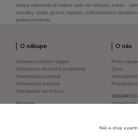
shope eduservis.sk máme sady od výmyslu sveta - sami 
mozaiky, vosku, glitrov, lepidiel, vyškrabávacích obrázko
pridanú hodnotu.
O nákupe
O nás
Ochrana osobných údajov
Prečo nakup
Všeobecné obchodné podmienky
Zľavy
Reklamačný poriadok
Veľkoobcho
Reklamačný formulár
Potrebujete 
Odstúpenie od zmluvy
ORGÁN DO
Sponzor
Inšpektorát 
Školské a kancelárske potreby
Prievozská 
www.ledvanes.sk
821 05 Brati
e-mail: info@ledvanes.sk
tel. č.: 02/
Náš e-shop a partn
mobil: 0908 755 958