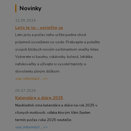
Novinky
21.05.2024
Leto je tu - osviežte sa
Leto je tu a počas neho určite padne vhod
príjemné osvieženie vo vode. Prekvapte a potešte
svojich blízkych novým sortimentom značky Intex.
Vyberete si bazény, rukávniky, kolesá, lehátka,
nafukovačky a užívajte si vysoké teploty a
dovolenky plným dúškom.
viac informácií .. >>
05.07.2024
Kalendáre a diáre 2025
Naskladnili sme kalendáre a diáre na rok 2025 v
rôznych motívoch, vďaka ktorým Vám žiaden
termín počas roka 2025 neutečie.
viac informácií .. >>