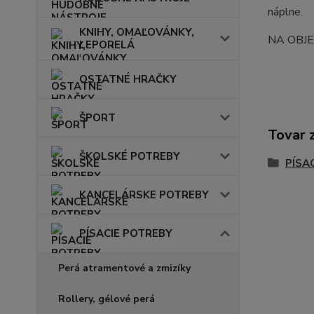
náplne.
KNIHY, OMAĽOVÁNKY,
NA OBJ
LEPORELÁ
OSTATNÉ HRAČKY
ŠPORT
Tovar 
ŠKOLSKÉ POTREBY
PÍSA
KANCELÁRSKE POTREBY
PÍSACIE POTREBY
Perá atramentové a zmizíky
Rollery, gélové perá