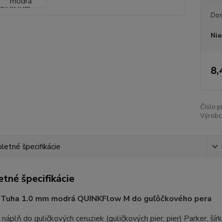
Dos
Nie
8,
Číslo p
Výrobc
etné špecifikácie
tné špecifikácie
Tuha 1.0 mm modrá QUINKFlow M do guľôčkového pera
náplň do guličkových ceruziek (guličkových pier, pier) Parker, ší