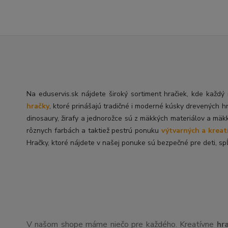
Na eduservis.sk nájdete široký sortiment hračiek, kde každ
hračky
, ktoré prinášajú tradičné i moderné kúsky drevených h
dinosaury, žirafy a jednorožce sú z mäkkých materiálov a mäk
rôznych farbách a taktiež pestrú ponuku
výtvarných a kreat
Hračky, ktoré nájdete v našej ponuke sú bezpečné pre deti, spĺ
V našom shope máme niečo pre každého. Kreatívne
hr