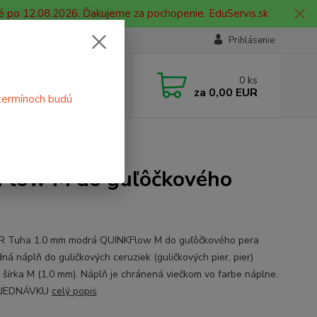
é po 12.08.2026. Ďakujeme za pochopenie. EduServis.sk
Prihlásenie
e si rady? Zavolajte.
0
ks
 908 755 958
za
0,00 EUR
termínoch budú
ia. od 9:00 hod. - 16:00 hod.
Flow M do guľôčkového pera
low M do guľôčkového
 Tuha 1.0 mm modrá QUINKFlow M do guľôčkového pera
ná náplň do guličkových ceruziek (guličkových pier, pier)
, šírka M (1,0 mm). Náplň je chránená viečkom vo farbe náplne.
BJEDNÁVKU
celý popis