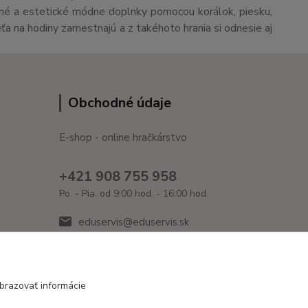
čné a estetické módne doplnky pomocou korálok, piesku,
eťa na hodiny zamestnajú a z takéhoto hrania si odnesie aj
Obchodné údaje
E-shop - online hračkárstvo
+421 908 755 958
Po. - Pia. od 9:00 hod. - 16:00 hod.
eduservis@eduservis.sk
brazovať informácie