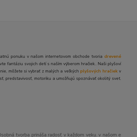
tatnú
ponuku v našom internetovom obchode tvoria
drevené
ivte fantáziu svojich detí s naším výberom hračiek.. Naši plyšoví
enie, môžete si vybrať z malých a veľkých
plyšových hračiek
v
sť, predstavivosť, motoriku a umožňujú spoznávať okolitý svet.
Osobná tvorba prináša radosť v každom veku. v našom e