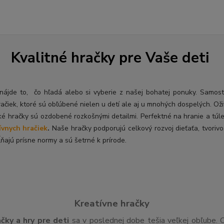
Kvalitné hračky pre Vaše deti
ý nájde to, čo hľadá alebo si vyberie z našej bohatej ponuky. Samos
račiek, ktoré sú obľúbené nielen u detí ale aj u mnohých dospelých. O
ž
ké hračky sú ozdobené rozkošnými detailmi. Perfektné na hranie a túl
ívnych hračiek
.
Naše hračky podporujú celkový rozvoj dieťaťa, tvorivo
ňajú prísne normy a sú šetrné k prírode.
Kreatívne hračky
ačky a hry pre deti
sa v poslednej dobe tešia veľkej obľube. 