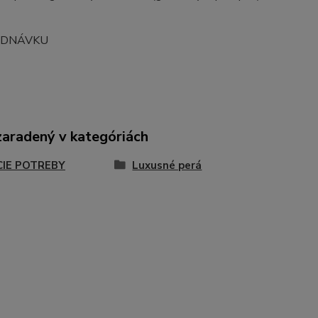
EDNÁVKU
zaradený v kategóriách
CIE POTREBY
Luxusné perá