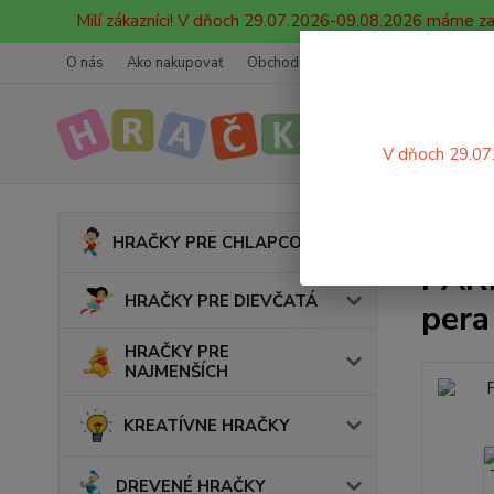
Milí zákazníci! V dňoch 29.07.2026-09.08.2026 máme z
O nás
Ako nakupovať
Obchodné podmienky
Ochrana oso
V dňoch 29.07
Úvod
HRAČKY PRE CHLAPCOV
PAR
HRAČKY PRE DIEVČATÁ
pera
HRAČKY PRE
NAJMENŠÍCH
KREATÍVNE HRAČKY
DREVENÉ HRAČKY