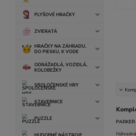
PLYŠOVÉ HRAČKY
ZVIERATÁ
HRAČKY NA ZÁHRADU,
DO PIESKU, K VODE
ODRÁŽADLÁ, VOZIDLÁ,
KOLOBEŽKY
SPOLOČENSKÉ HRY
Kompl
STAVEBNICE
Komple
PUZZLE
PARKER 
Náhradná 
HUDOBNÉ NÁSTROJE