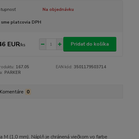
tupnosť
Na objednávku
 sme platcovia DPH
46 EUR
Pridať do košíka
/
ks
roduktu:
167.05
EAN kód:
3501179503714
a:
PARKER
Komentáre
0
rka M (1,0 mm). Náplň je chránená viečkom vo farbe