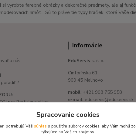
si vyrobte farebné obrázky a dekoračné predmety, ale aj funk
v,modelovacích hmôt... Sú to práve tie typy hračiek, ktoré Vaše di
Informácie
ovať u nás
EduServis s. r. o.
Cintorínska 61
d
900 45 Malinovo
poradiť ?
mobil:
+421 908 755 958
ZORU:
e-mail:
eduservis@eduservis.sk
SOI pre Bratislavský kraj
web
: www.eduservis.sk
1325/32, 821 05
Spracovanie cookies
slava - Ružinov
IČO:
56003081
582 722 03
eri potrebujú Váš
súhlas
s použitím súborov cookies, aby Vám mohli zo
DIČ:
2122156135
týkajúce sa Vašich záujmov.