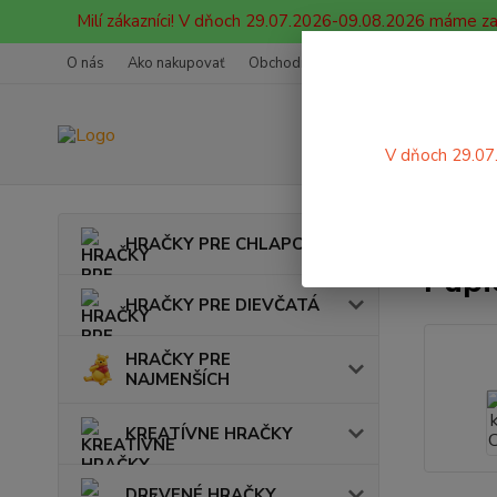
Milí zákazníci! V dňoch 29.07.2026-09.08.2026 máme z
O nás
Ako nakupovať
Obchodné podmienky
Ochrana oso
V dňoch 29.07
Úvod
HRAČKY PRE CHLAPCOV
Papi
HRAČKY PRE DIEVČATÁ
HRAČKY PRE
NAJMENŠÍCH
KREATÍVNE HRAČKY
DREVENÉ HRAČKY