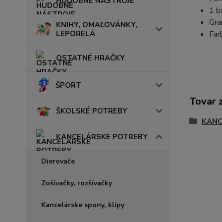
HUDOBNÉ NÁSTROJE
1 b
Gra
KNIHY, OMAĽOVÁNKY,
LEPORELÁ
Far
OSTATNÉ HRAČKY
ŠPORT
Tovar 
ŠKOLSKÉ POTREBY
KANC
KANCELÁRSKE POTREBY
Dierovače
Zošívačky, rozšívačky
Kancelárske spony, klipy