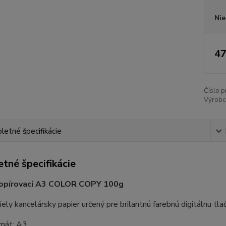
Nie
47
Číslo p
Výrobc
etné špecifikácie
tné špecifikácie
kopírovací A3 COLOR COPY 100g
ely kancelársky papier určený pre brilantnú farebnú digitálnu tlač
mát: A3