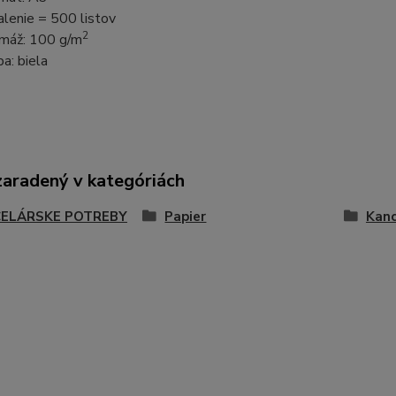
alenie = 500 listov
2
máž: 100 g/m
ba: biela
zaradený v kategóriách
ELÁRSKE POTREBY
Papier
Kanc