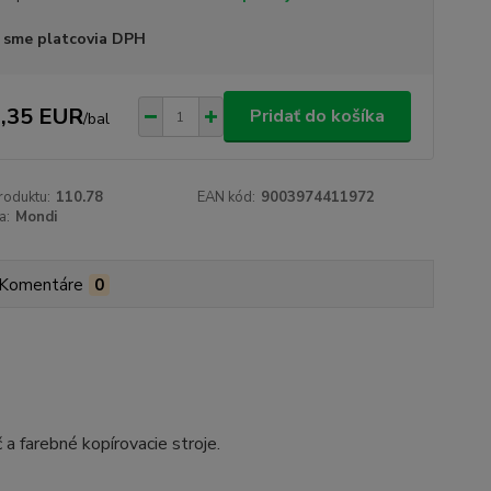
 sme platcovia DPH
,35 EUR
Pridať do košíka
/
bal
roduktu:
110.78
EAN kód:
9003974411972
a:
Mondi
Komentáre
0
 a farebné kopírovacie stroje.