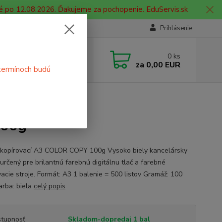
é po 12.08.2026. Ďakujeme za pochopenie. EduServis.sk
Prihlásenie
e si rady? Zavolajte.
0
ks
 908 755 958
za
0,00 EUR
termínoch budú
ia. od 9:00 hod. - 16:00 hod.
írovací A3 COLOR COPY 100g
100g
 kopírovací A3 COLOR COPY 100g Vysoko biely kancelársky
 určený pre brilantnú farebnú digitálnu tlač a farebné
vacie stroje. Formát: A3 1 balenie = 500 listov Gramáž: 100
arba: biela
celý popis
tupnosť
Skladom-dopredaj 1 bal