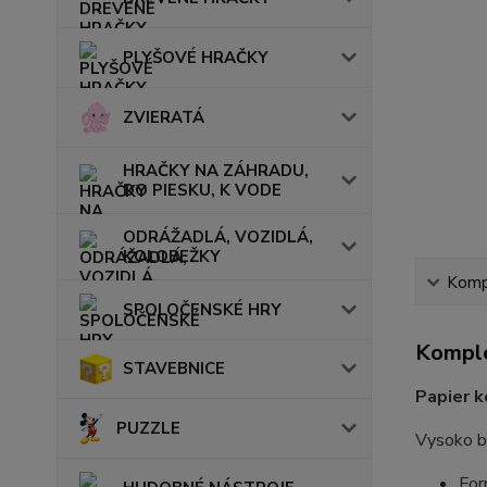
PLYŠOVÉ HRAČKY
ZVIERATÁ
HRAČKY NA ZÁHRADU,
DO PIESKU, K VODE
ODRÁŽADLÁ, VOZIDLÁ,
KOLOBEŽKY
Kompl
SPOLOČENSKÉ HRY
Komple
STAVEBNICE
Papier 
PUZZLE
Vysoko bi
For