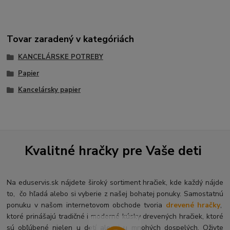
Tovar zaradený v kategóriách
KANCELÁRSKE POTREBY
Papier
Kancelársky papier
Kvalitné hračky pre Vaše deti
Na eduservis.sk nájdete široký sortiment hračiek, kde každý nájde
to, čo hľadá alebo si vyberie z našej bohatej ponuky. Samostatnú
ponuku v našom internetovom obchode tvoria
drevené hračky
,
ktoré prinášajú tradičné i moderné kúsky drevených hračiek, ktoré
sú obľúbené nielen u detí ale aj u mnohých dospelých. O
živte