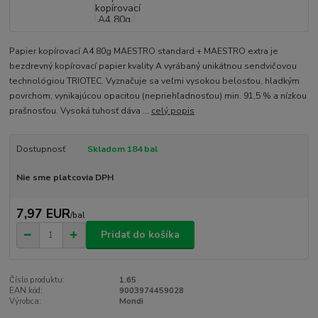
Papier kopírovací A4 80g MAESTRO standard + MAESTRO extra je
bezdrevný kopírovací papier kvality A vyrábaný unikátnou sendvičovou
technológiou TRIOTEC. Vyznačuje sa veľmi vysokou belosťou, hladkým
povrchom, vynikajúcou opacitou (nepriehľadnosťou) min. 91,5 % a nízkou
prašnosťou. Vysoká tuhosť dáva ...
celý popis
Dostupnosť
Skladom 184 bal
Nie sme platcovia DPH
7,97 EUR
/
bal
Pridať do košíka
Číslo produktu:
1.65
EAN kód:
9003974459028
Výrobca:
Mondi