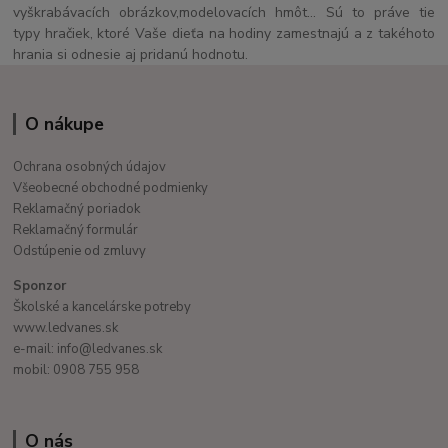
vyškrabávacích obrázkov,modelovacích hmôt... Sú to práve tie
typy hračiek, ktoré Vaše dieťa na hodiny zamestnajú a z takéhoto
hrania si odnesie aj pridanú hodnotu.
O nákupe
Ochrana osobných údajov
Všeobecné obchodné podmienky
Reklamačný poriadok
Reklamačný formulár
Odstúpenie od zmluvy
Sponzor
Školské a kancelárske potreby
www.ledvanes.sk
e-mail: info@ledvanes.sk
mobil: 0908 755 958
O nás