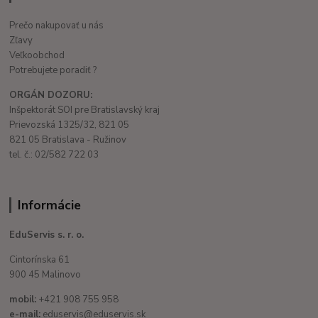
Prečo nakupovať u nás
Zľavy
Veľkoobchod
Potrebujete poradiť ?
ORGÁN DOZORU:
Inšpektorát SOI pre Bratislavský kraj
Prievozská 1325/32, 821 05
821 05 Bratislava - Ružinov
tel. č.: 02/582 722 03
Informácie
EduServis s. r. o.
Cintorínska 61
900 45 Malinovo
mobil:
+421 908 755 958
e-mail:
eduservis@eduservis.sk