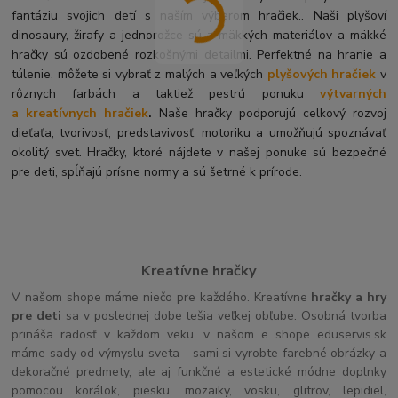
fantáziu svojich detí s naším výberom hračiek.. Naši plyšoví
dinosaury, žirafy a jednorožce sú z mäkkých materiálov a mäkké
hračky sú ozdobené rozkošnými detailmi. Perfektné na hranie a
túlenie, môžete si vybrať z malých a veľkých
plyšových hračiek
v
rôznych farbách a taktiež pestrú ponuku
výtvarných
a kreatívnych hračiek
.
Naše hračky podporujú celkový rozvoj
dieťaťa, tvorivosť, predstavivosť, motoriku a umožňujú spoznávať
okolitý svet. Hračky, ktoré nájdete v našej ponuke sú bezpečné
pre deti, spĺňajú prísne normy a sú šetrné k prírode.
Kreatívne hračky
V našom shope máme niečo pre každého. Kreatívne
hračky a hry
pre deti
sa v poslednej dobe tešia veľkej obľube. Osobná tvorba
prináša radosť v každom veku. v našom e shope eduservis.sk
máme sady od výmyslu sveta - sami si vyrobte farebné obrázky a
dekoračné predmety, ale aj funkčné a estetické módne doplnky
pomocou korálok, piesku, mozaiky, vosku, glitrov, lepidiel,