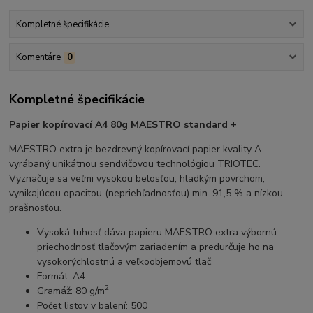
Kompletné špecifikácie
Komentáre
0
Kompletné špecifikácie
Papier kopírovací A4 80g MAESTRO standard +
MAESTRO extra je bezdrevný kopírovací papier kvality A
vyrábaný unikátnou sendvičovou technológiou TRIOTEC.
Vyznačuje sa veľmi vysokou belosťou, hladkým povrchom,
vynikajúcou opacitou (nepriehľadnosťou) min. 91,5 % a nízkou
prašnosťou.
Vysoká tuhosť dáva papieru MAESTRO extra výbornú
priechodnosť tlačovým zariadením a predurčuje ho na
vysokorýchlostnú a veľkoobjemovú tlač
Formát: A4
2
Gramáž: 80 g/m
Počet listov v balení: 500