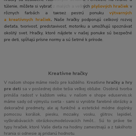
túlenie, môžete si vybrať z malých a veľkých
plyšových hračiek
v
rôznych farbách a taktiež pestrú ponuku
výtvarných
a kreatívnych hračiek
.
Naše hračky podporujú celkový rozvoj
dieťaťa, tvorivosť, predstavivosť, motoriku a umožňujú spoznávať
okolitý svet. Hračky, ktoré nájdete v našej ponuke sú bezpečné
pre deti, spĺňajú prísne normy a sú šetrné k prírode.
Kreatívne hračky
V našom shope máme niečo pre každého. Kreatívne
hračky a hry
pre deti
sa v poslednej dobe tešia veľkej obľube. Osobná tvorba
prináša radosť v každom veku. v našom e shope eduservis.sk
máme sady od výmyslu sveta - sami si vyrobte farebné obrázky a
dekoračné predmety, ale aj funkčné a estetické módne doplnky
pomocou korálok, piesku, mozaiky, vosku, glitrov, lepidiel,
vyškrabávacích obrázkov,modelovacích hmôt... Sú to práve tie
typy hračiek, ktoré Vaše dieťa na hodiny zamestnajú a z takéhoto
hrania si odnesie aj pridanú hodnotu.