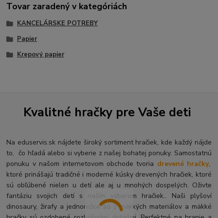
Tovar zaradený v kategóriách
KANCELÁRSKE POTREBY
Papier
Krepový papier
Kvalitné hračky pre Vaše deti
Na eduservis.sk nájdete široký sortiment hračiek, kde každý nájde
to, čo hľadá alebo si vyberie z našej bohatej ponuky. Samostatnú
ponuku v našom internetovom obchode tvoria
drevené hračky
,
ktoré prinášajú tradičné i moderné kúsky drevených hračiek, ktoré
sú obľúbené nielen u detí ale aj u mnohých dospelých. O
živte
fantáziu svojich detí s naším výberom hračiek.. Naši plyšoví
dinosaury, žirafy a jednorožce sú z mäkkých materiálov a mäkké
hračky sú ozdobené rozkošnými detailmi. Perfektné na hranie a