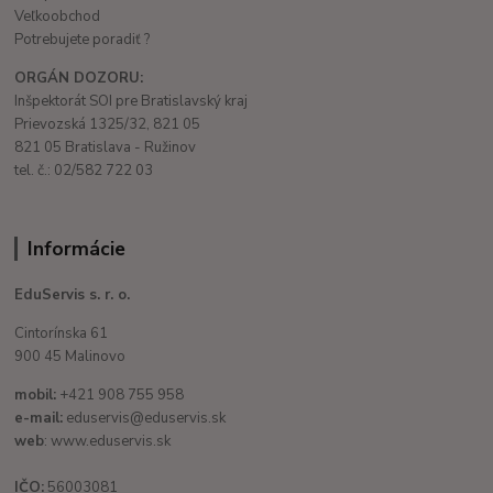
Veľkoobchod
Potrebujete poradiť ?
ORGÁN DOZORU:
Inšpektorát SOI pre Bratislavský kraj
Prievozská 1325/32, 821 05
821 05 Bratislava - Ružinov
tel. č.: 02/582 722 03
Informácie
EduServis s. r. o.
Cintorínska 61
900 45 Malinovo
mobil:
+421 908 755 958
e-mail:
eduservis@eduservis.sk
web
: www.eduservis.sk
IČO:
56003081