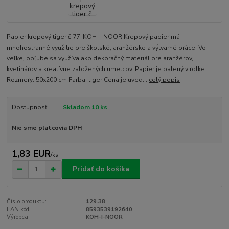
Papier krepový tiger č.77 KOH-I-NOOR Krepový papier má
mnohostranné využitie pre školské, aranžérske a výtvarné práce. Vo
veľkej obľube sa využíva ako dekoračný materiál pre aranžérov,
kvetinárov a kreatívne založených umelcov. Papier je balený v rolke
Rozmery: 50x200 cm Farba: tiger Cena je uved...
celý popis
Dostupnosť
Skladom 10 ks
Nie sme platcovia DPH
1,83 EUR
/
ks
Pridať do košíka
Číslo produktu:
129.38
EAN kód:
8593539192640
Výrobca:
KOH-I-NOOR