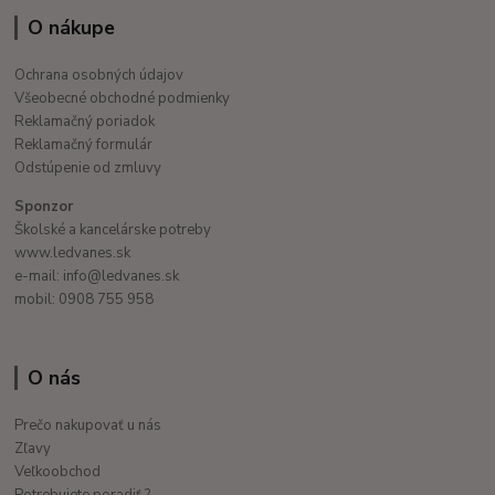
O nákupe
Ochrana osobných údajov
Všeobecné obchodné podmienky
Reklamačný poriadok
Reklamačný formulár
Odstúpenie od zmluvy
Sponzor
Školské a kancelárske potreby
www.ledvanes.sk
e-mail: info@ledvanes.sk
mobil: 0908 755 958
O nás
Prečo nakupovať u nás
Zľavy
Veľkoobchod
Potrebujete poradiť ?