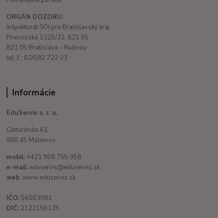
ORGÁN DOZORU:
Inšpektorát SOI pre Bratislavský kraj
Prievozská 1325/32, 821 05
821 05 Bratislava - Ružinov
tel. č.: 02/582 722 03
Informácie
EduServis s. r. o.
Cintorínska 61
900 45 Malinovo
mobil:
+421 908 755 958
e-mail:
eduservis@eduservis.sk
web
: www.eduservis.sk
IČO:
56003081
DIČ:
2122156135