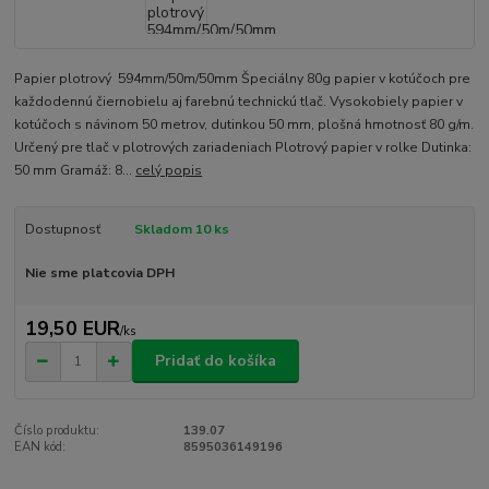
Papier plotrový 594mm/50m/50mm Špeciálny 80g papier v kotúčoch pre
každodennú čiernobielu aj farebnú technickú tlač. Vysokobiely papier v
kotúčoch s návinom 50 metrov, dutinkou 50 mm, plošná hmotnosť 80 g/m.
Určený pre tlač v plotrových zariadeniach Plotrový papier v rolke Dutinka:
50 mm Gramáž: 8...
celý popis
Dostupnosť
Skladom 10 ks
Nie sme platcovia DPH
19,50 EUR
/
ks
Pridať do košíka
Číslo produktu:
139.07
EAN kód:
8595036149196