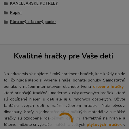
KANCELÁRSKE POTREBY
Papier
Plotrový a faxový papier
Kvalitné hračky pre Vaše deti
Na eduservis.sk nájdete široký sortiment hračiek, kde každý nájde
to, čo hľadá alebo si vyberie z našej bohatej ponuky. Samostatnú
ponuku v našom internetovom obchode tvoria
drevené hračky
,
ktoré prinášajú tradičné i moderné kúsky drevených hračiek, ktoré
sú obľúbené nielen u detí ale aj u mnohých dospelých. O
živte
fantáziu svojich detí s naším výberom hračiek.. Naši plyšoví
dinosaury, žirafy a jednorožce sú z mäkkých materiálov a mäkké
hračky sú ozdobené rozkošnými detailmi. Perfektné na hranie a
túlenie, môžete si vybrať z malých a veľkých
plyšových hračiek
v