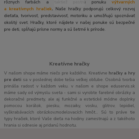
rôznych farbách a taktiež pestrú ponuku
výtvarných
a kreatívnych hračiek
.
Naše hračky podporujú celkový rozvoj
dieťaťa, tvorivosť, predstavivosť, motoriku a umožňujú spoznávať
okolitý svet. Hračky, ktoré nájdete v našej ponuke sú bezpečné
pre deti, spĺňajú prísne normy a sú šetrné k prírode.
Kreatívne hračky
V našom shope máme niečo pre každého. Kreatívne
hračky a hry
pre deti
sa v poslednej dobe tešia veľkej obľube. Osobná tvorba
prináša radosť v každom veku. v našom e shope eduservis.sk
máme sady od výmyslu sveta - sami si vyrobte farebné obrázky a
dekoračné predmety, ale aj funkčné a estetické módne doplnky
pomocou korálok, piesku, mozaiky, vosku, glitrov, lepidiel,
vyškrabávacích obrázkov,modelovacích hmôt... Sú to práve tie
typy hračiek, ktoré Vaše dieťa na hodiny zamestnajú a z takéhoto
hrania si odnesie aj pridanú hodnotu.