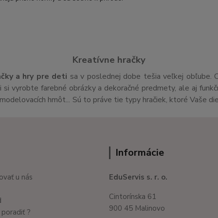
Kreatívne hračky
ačky a hry pre deti
sa v poslednej dobe tešia veľkej obľube. 
si vyrobte farebné obrázky a dekoračné predmety, ale aj funk
v,modelovacích hmôt... Sú to práve tie typy hračiek, ktoré Vaše di
Informácie
ovať u nás
EduServis s. r. o.
Cintorínska 61
d
900 45 Malinovo
poradiť ?