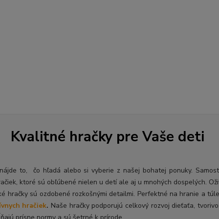
Kvalitné hračky pre Vaše deti
ý nájde to, čo hľadá alebo si vyberie z našej bohatej ponuky. Samos
račiek, ktoré sú obľúbené nielen u detí ale aj u mnohých dospelých. O
ž
ké hračky sú ozdobené rozkošnými detailmi. Perfektné na hranie a túl
ívnych hračiek
.
Naše hračky podporujú celkový rozvoj dieťaťa, tvorivo
ňajú prísne normy a sú šetrné k prírode.