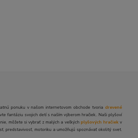
tatnú
ponuku v našom internetovom obchode tvoria
drevené
ivte fantáziu svojich detí s naším výberom hračiek.. Naši plyšoví
enie, môžete si vybrať z malých a veľkých
plyšových hračiek
v
sť, predstavivosť, motoriku a umožňujú spoznávať okolitý svet.