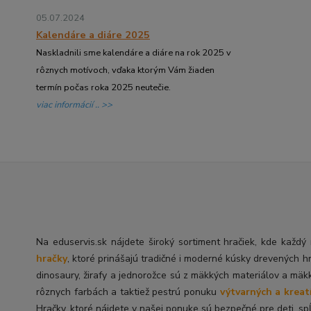
05.07.2024
Kalendáre a diáre 2025
Naskladnili sme kalendáre a diáre na rok 2025 v
rôznych motívoch, vďaka ktorým Vám žiaden
termín počas roka 2025 neutečie.
viac informácií .. >>
Na eduservis.sk nájdete široký sortiment hračiek, kde každ
hračky
, ktoré prinášajú tradičné i moderné kúsky drevených h
dinosaury, žirafy a jednorožce sú z mäkkých materiálov a mäk
rôznych farbách a taktiež pestrú ponuku
výtvarných a kreat
Hračky, ktoré nájdete v našej ponuke sú bezpečné pre deti, spĺ