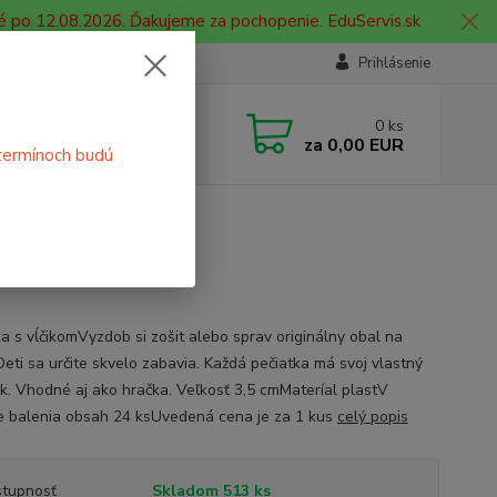
é po 12.08.2026. Ďakujeme za pochopenie. EduServis.sk
Prihlásenie
e si rady? Zavolajte.
0
ks
 908 755 958
za
0,00 EUR
termínoch budú
ia. od 9:00 hod. - 16:00 hod.
ka s vĺčikomVyzdob si zošit alebo sprav originálny obal na
Deti sa určite skvelo zabavia. Každá pečiatka má svoj vlastný
k. Vhodné aj ako hračka. Veľkosť 3,5 cmMateríal plastV
e balenia obsah 24 ksUvedená cena je za 1 kus
celý popis
tupnosť
Skladom 513 ks