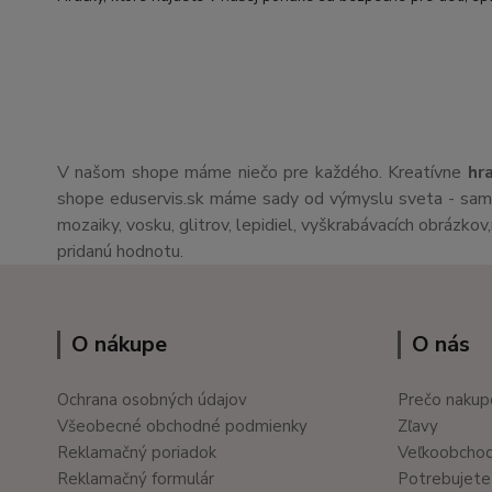
V našom shope máme niečo pre každého. Kreatívne
hr
shope eduservis.sk máme sady od výmyslu sveta - sami 
mozaiky, vosku, glitrov, lepidiel, vyškrabávacích obrázko
pridanú hodnotu.
O nákupe
O nás
Ochrana osobných údajov
Prečo nakup
Všeobecné obchodné podmienky
Zľavy
Reklamačný poriadok
Veľkoobcho
Reklamačný formulár
Potrebujete 