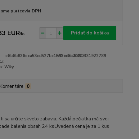
 sme platcovia DPH
33 EUR
Pridať do košíka
/
ks
e6b6b836eca53cd527bc1993cc8a2414
EAN kód:
8590331922789
u:
a:
Wiky
Komentáre
0
ti sa určite skvelo zabavia. Každá pečiatka má svoj
ípade balenia obsah 24 ksUvedená cena je za 1 kus