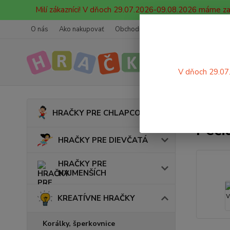
Milí zákazníci! V dňoch 29.07.2026-09.08.2026 máme z
O nás
Ako nakupovať
Obchodné podmienky
Ochrana oso
V dňoch 29.07
Úvod
HRAČKY PRE CHLAPCOV
Peči
HRAČKY PRE DIEVČATÁ
HRAČKY PRE
NAJMENŠÍCH
KREATÍVNE HRAČKY
Korálky, šperkovnice