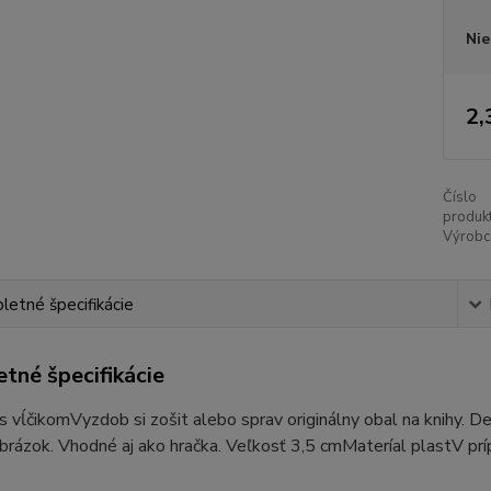
Nie
2,
Číslo
produkt
Výrobc
etné špecifikácie
tné špecifikácie
s vĺčikomVyzdob si zošit alebo sprav originálny obal na knihy. De
brázok. Vhodné aj ako hračka. Veľkosť 3,5 cmMateríal plastV pr