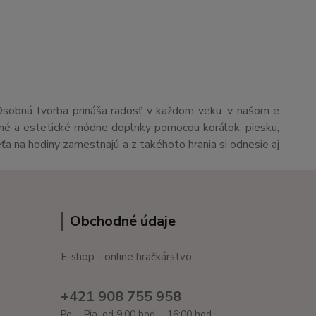
Osobná tvorba prináša radosť v každom veku. v našom e
čné a estetické módne doplnky pomocou korálok, piesku,
eťa na hodiny zamestnajú a z takéhoto hrania si odnesie aj
Obchodné údaje
E-shop - online hračkárstvo
+421 908 755 958
Po. - Pia. od 9:00 hod. - 16:00 hod.