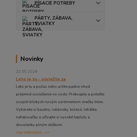
PÍSACIE POTREBY
PÁRTY, ZÁBAVA,
SVIATKY
Novinky
21.05.2024
Leto je tu - osviežte sa
Leto je tu a počas neho určite padne vhod
príjemné osvieženie vo vode. Prekvapte a potešte
svojich blízkych novým sortimentom značky Intex.
Vyberete si bazény, rukávniky, kolesá, lehátka,
nafukovačky a užívajte si vysoké teploty a
dovolenky plným dúškom.
viac informácií .. >>