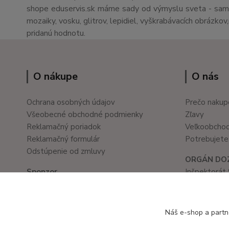
shope eduservis.sk máme sady od výmyslu sveta - sami 
mozaiky, vosku, glitrov, lepidiel, vyškrabávacích obrázko
pridanú hodnotu.
O nákupe
O nás
Ochrana osobných údajov
Prečo nakup
Všeobecné obchodné podmienky
Zľavy
Reklamačný poriadok
Veľkoobcho
Reklamačný formulár
Potrebujete 
Odstúpenie od zmluvy
ORGÁN DO
Sponzor
Inšpektorát 
Školské a kancelárske potreby
Prievozská 
www.ledvanes.sk
821 05 Brati
e-mail: info@ledvanes.sk
tel. č.: 02/
Náš e-shop a partn
mobil: 0908 755 958