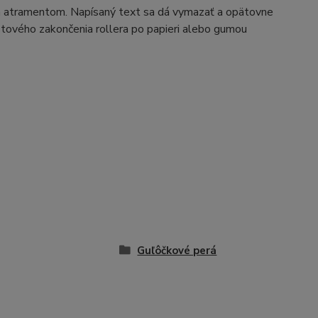
m atramentom. Napísaný text sa dá vymazať a opätovne
astového zakončenia rollera po papieri alebo gumou
Guľôčkové perá