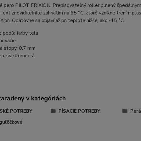
é pero PILOT FRIXION. Prepisovateľný roller plnený špeciálny
 Text zneviditeľníte zahriatím na 65 °C, ktoré vznikne trením pl
Xion. Opätovne sa objaví až pri teplote nižšej ako -15 °C.
e podľa farby tela
ovacie
ka stopy: 0,7 mm
ba: svetlomodrá
zaradený v kategóriách
SKÉ POTREBY
PÍSACIE POTREBY
Perá
guľôčkové