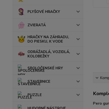
PLYŠOVÉ HRAČKY
ZVIERATÁ
HRAČKY NA ZÁHRADU,
DO PIESKU, K VODE
ODRÁŽADLÁ, VOZIDLÁ,
KOLOBEŽKY
SPOLOČENSKÉ HRY
Kompl
STAVEBNICE
Komple
PUZZLE
Pero gu
HUDOBNÉ NÁSTROJE