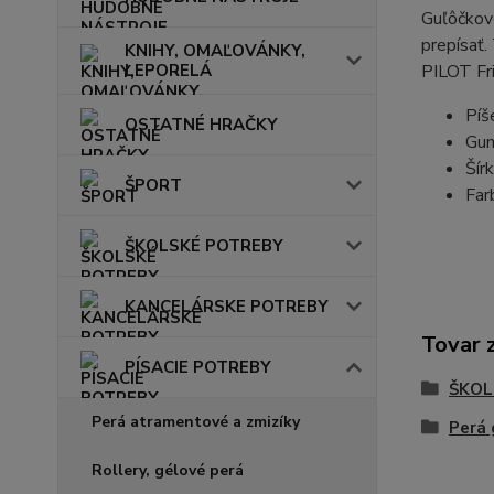
Guľôčkov
prepísať.
KNIHY, OMAĽOVÁNKY,
LEPORELÁ
PILOT Fri
Píš
OSTATNÉ HRAČKY
Gum
Šír
ŠPORT
Far
ŠKOLSKÉ POTREBY
KANCELÁRSKE POTREBY
Tovar 
PÍSACIE POTREBY
ŠKOL
Perá atramentové a zmizíky
Perá 
Rollery, gélové perá