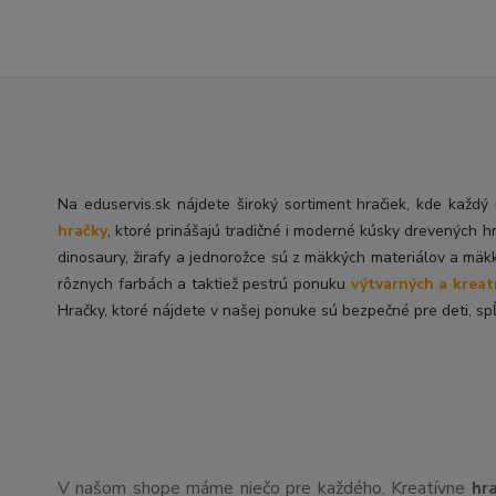
Na eduservis.sk nájdete široký sortiment hračiek, kde každ
hračky
, ktoré prinášajú tradičné i moderné kúsky drevených h
dinosaury, žirafy a jednorožce sú z mäkkých materiálov a mäk
rôznych farbách a taktiež pestrú ponuku
výtvarných a kreat
Hračky, ktoré nájdete v našej ponuke sú bezpečné pre deti, spĺ
V našom shope máme niečo pre každého. Kreatívne
hr