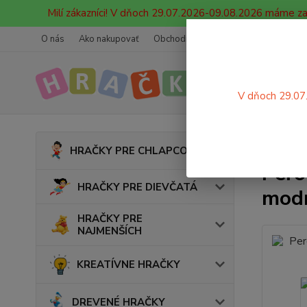
Milí zákazníci! V dňoch 29.07.2026-09.08.2026 máme z
O nás
Ako nakupovať
Obchodné podmienky
Ochrana oso
V dňoch 29.07
Úvod
HRAČKY PRE CHLAPCOV
Pero
HRAČKY PRE DIEVČATÁ
mod
HRAČKY PRE
NAJMENŠÍCH
KREATÍVNE HRAČKY
DREVENÉ HRAČKY