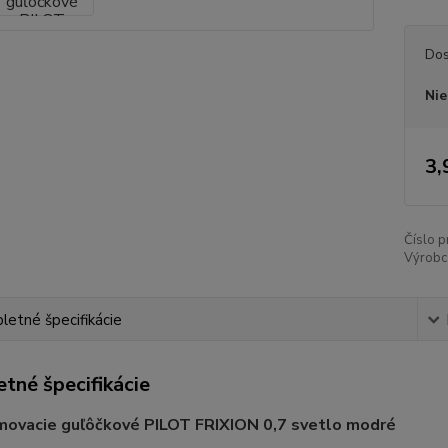
Dos
Nie
3,
Číslo p
Výrobc
etné špecifikácie
tné špecifikácie
movacie guľôčkové PILOT FRIXION 0,7 svetlo modré