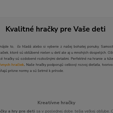
Kvalitné hračky pre Vaše deti
ý nájde to, čo hľadá alebo si vyberie z našej bohatej ponuky. Samos
račiek, ktoré sú obľúbené nielen u detí ale aj u mnohých dospelých. O
ž
ké hračky sú ozdobené rozkošnými detailmi. Perfektné na hranie a túl
ívnych hračiek
.
Naše hračky podporujú celkový rozvoj dieťaťa, tvorivo
ňajú prísne normy a sú šetrné k prírode.
Kreatívne hračky
ačky a hry pre deti
sa v poslednej dobe tešia veľkej obľube. 