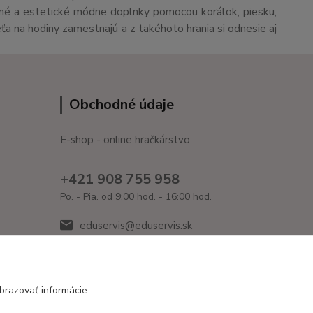
čné a estetické módne doplnky pomocou korálok, piesku,
eťa na hodiny zamestnajú a z takéhoto hrania si odnesie aj
Obchodné údaje
E-shop - online hračkárstvo
+421 908 755 958
Po. - Pia. od 9:00 hod. - 16:00 hod.
eduservis@eduservis.sk
brazovať informácie