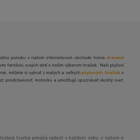
tatnú
ponuku v našom internetovom obchode tvoria
drevené
ivte fantáziu svojich detí s naším výberom hračiek.. Naši plyšoví
enie, môžete si vybrať z malých a veľkých
plyšových hračiek
v
sť, predstavivosť, motoriku a umožňujú spoznávať okolitý svet.
Osobná tvorba prináša radosť v každom veku. v našom e