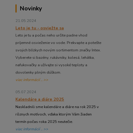
Novinky
21.05.2024
Leto je tu - osviežte sa
Leto je tu a počas neho určite padne vhod
príjemné osvieženie vo vode. Prekvapte a potešte
svojich blízkych novým sortimentom značky Intex.
Vyberete si bazény, rukávniky, kolesá, lehátka,
nafukovačky a užívajte si vysoké teploty a
dovolenky plným dúškom.
viac informácií .. >>
05.07.2024
Kalendáre a diáre 2025
Naskladnili sme kalendáre a diáre na rok 2025 v
rôznych motívoch, vďaka ktorým Vám žiaden
termín počas roka 2025 neutečie.
viac informácií .. >>