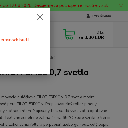
é po 12.08.2026. Ďakujeme za pochopenie. EduServis.sk
Prihlásenie
e si rady? Zavolajte.
0
ks
 908 755 958
za
0,00 EUR
termínoch budú
ia. od 9:00 hod. - 16:00 hod.
 FRIXION BALL 0,7 svetlo modré
IXION BALL 0,7 svetlo
umovacie guľôčkové PILOT FRIXION 0,7 svetlo modré
ové pero PILOT FRIXION. Prepisovateľný roller plnený
lnym atramentom. Napísaný text sa dá vymazať a opätovne
ť. Text zneviditeľníte zahriatím na 65 °C, ktoré vznikne trením
vého zakončenia rollera po papieri alebo gumou...
celý popis