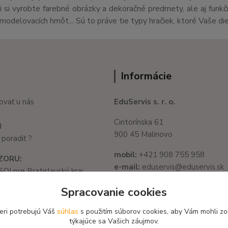
si vyrobte farebné obrázky a dekoračné predmety, ale aj funk
v,modelovacích hmôt... Sú to práve tie typy hračiek, ktoré Vaše di
Informácie
ovať u nás
EduServis s. r. o.
Cintorínska 61
d
900 45 Malinovo
poradiť ?
mobil:
+421 908 755 958
ZORU:
e-mail:
eduservis@eduservis.sk
SOI pre Bratislavský kraj
web
: www.eduservis.sk
1325/32, 821 05
Spracovanie cookies
slava - Ružinov
IČO:
56003081
582 722 03
eri potrebujú Váš
súhlas
s použitím súborov cookies, aby Vám mohli zo
DIČ:
2122156135
týkajúce sa Vašich záujmov.