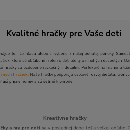
Kvalitné hračky pre Vaše deti
ý nájde to, čo hľadá alebo si vyberie z našej bohatej ponuky. Samos
račiek, ktoré sú obľúbené nielen u detí ale aj u mnohých dospelých. O
ž
ké hračky sú ozdobené rozkošnými detailmi. Perfektné na hranie a túl
ívnych hračiek
.
Naše hračky podporujú celkový rozvoj dieťaťa, tvorivo
ňajú prísne normy a sú šetrné k prírode.
Kreatívne hračky
ačky a hry pre deti
sa v poslednej dobe tešia veľkej obľube. 