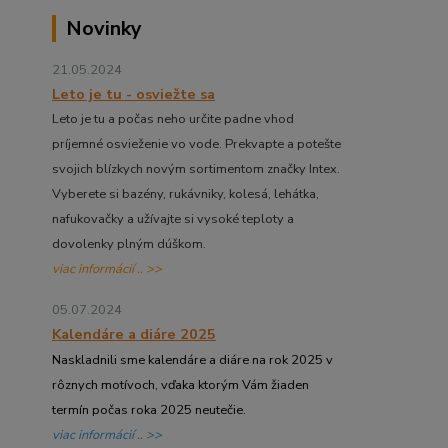
Novinky
21.05.2024
Leto je tu - osviežte sa
Leto je tu a počas neho určite padne vhod
príjemné osvieženie vo vode. Prekvapte a potešte
svojich blízkych novým sortimentom značky Intex.
Vyberete si bazény, rukávniky, kolesá, lehátka,
nafukovačky a užívajte si vysoké teploty a
dovolenky plným dúškom.
viac informácií .. >>
05.07.2024
Kalendáre a diáre 2025
Naskladnili sme kalendáre a diáre na rok 2025 v
rôznych motívoch, vďaka ktorým Vám žiaden
termín počas roka 2025 neutečie.
viac informácií .. >>