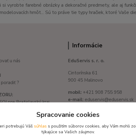
si vyrobte farebné obrázky a dekoračné predmety, ale aj funk
v,modelovacích hmôt... Sú to práve tie typy hračiek, ktoré Vaše di
Informácie
ovať u nás
EduServis s. r. o.
Cintorínska 61
d
900 45 Malinovo
poradiť ?
mobil:
+421 908 755 958
ZORU:
e-mail:
eduservis@eduservis.sk
SOI pre Bratislavský kraj
web
: www.eduservis.sk
1325/32, 821 05
Spracovanie cookies
slava - Ružinov
IČO:
56003081
582 722 03
eri potrebujú Váš
súhlas
s použitím súborov cookies, aby Vám mohli zo
DIČ:
2122156135
týkajúce sa Vašich záujmov.