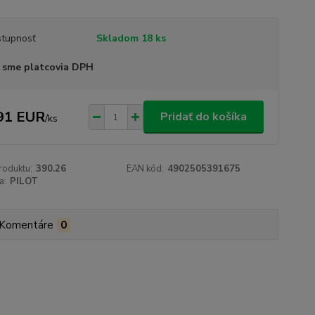
tupnosť
Skladom 18 ks
 sme platcovia DPH
91 EUR
Pridať do košíka
/
ks
roduktu:
390.26
EAN kód:
4902505391675
a:
PILOT
Komentáre
0