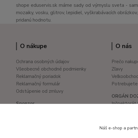
shope eduservis.sk máme sady od výmyslu sveta - sami 
mozaiky, vosku, glitrov, lepidiel, vyškrabávacích obrázko
pridanú hodnotu.
O nákupe
O nás
Ochrana osobných údajov
Prečo nakup
Všeobecné obchodné podmienky
Zľavy
Reklamačný poriadok
Veľkoobcho
Reklamačný formulár
Potrebujete 
Odstúpenie od zmluvy
ORGÁN DO
Sponzor
Inšpektorát 
Školské a kancelárske potreby
Prievozská 
www.ledvanes.sk
821 05 Brati
e-mail: info@ledvanes.sk
tel. č.: 02/
Náš e-shop a partn
mobil: 0908 755 958