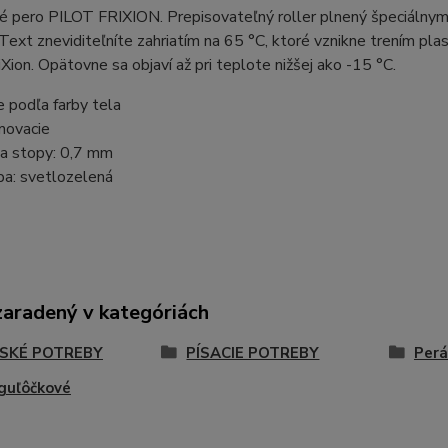
é pero PILOT FRIXION. Prepisovateľný roller plnený špeciálny
 Text zneviditeľníte zahriatím na 65 °C, ktoré vznikne trením pl
Xion. Opätovne sa objaví až pri teplote nižšej ako -15 °C.
e podľa farby tela
ovacie
ka stopy: 0,7 mm
ba: svetlozelená
zaradený v kategóriách
SKÉ POTREBY
PÍSACIE POTREBY
Perá
guľôčkové