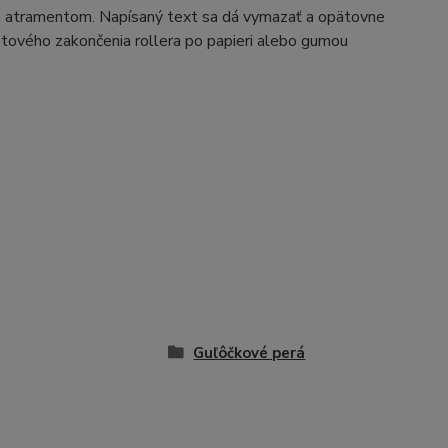
m atramentom. Napísaný text sa dá vymazať a opätovne
astového zakončenia rollera po papieri alebo gumou
Guľôčkové perá