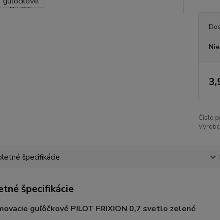
Dos
Nie
3,
Číslo p
Výrobc
etné špecifikácie
tné špecifikácie
movacie guľôčkové PILOT FRIXION 0,7 svetlo zelené