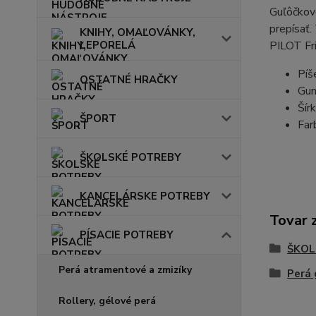
Guľôčkov
prepísať.
KNIHY, OMAĽOVÁNKY,
LEPORELÁ
PILOT Fri
Píš
OSTATNÉ HRAČKY
Gum
Šír
ŠPORT
Far
ŠKOLSKÉ POTREBY
KANCELÁRSKE POTREBY
Tovar 
PÍSACIE POTREBY
ŠKOL
Perá atramentové a zmizíky
Perá 
Rollery, gélové perá