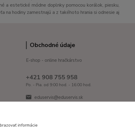
čné a estetické módne doplnky pomocou korálok, piesku,
eťa na hodiny zamestnajú a z takéhoto hrania si odnesie aj
Obchodné údaje
E-shop - online hračkárstvo
+421 908 755 958
Po. - Pia. od 9:00 hod. - 16:00 hod.
eduservis@eduservis.sk
brazovať informácie