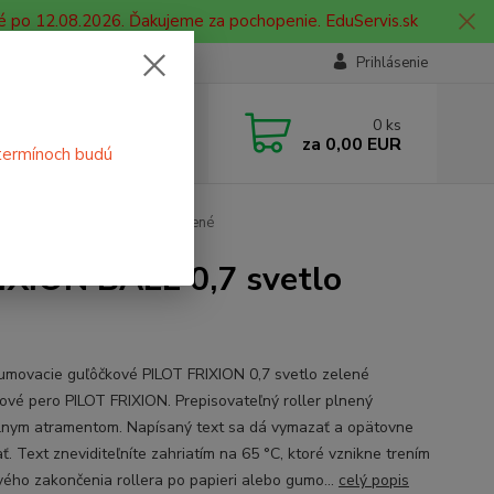
é po 12.08.2026. Ďakujeme za pochopenie. EduServis.sk
Prihlásenie
e si rady? Zavolajte.
0
ks
 908 755 958
za
0,00 EUR
termínoch budú
ia. od 9:00 hod. - 16:00 hod.
 FRIXION BALL 0,7 svetlo zelené
IXION BALL 0,7 svetlo
umovacie guľôčkové PILOT FRIXION 0,7 svetlo zelené
ové pero PILOT FRIXION. Prepisovateľný roller plnený
lnym atramentom. Napísaný text sa dá vymazať a opätovne
ť. Text zneviditeľníte zahriatím na 65 °C, ktoré vznikne trením
vého zakončenia rollera po papieri alebo gumo...
celý popis