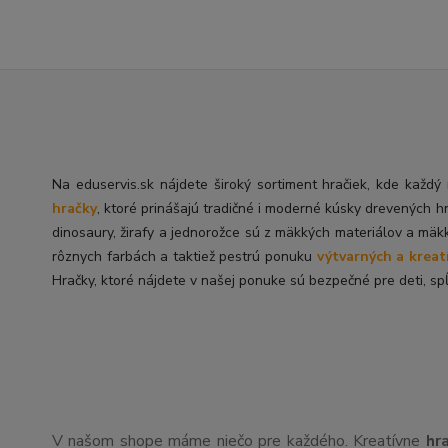
Na eduservis.sk nájdete široký sortiment hračiek, kde každ
hračky
, ktoré prinášajú tradičné i moderné kúsky drevených h
dinosaury, žirafy a jednorožce sú z mäkkých materiálov a mäk
rôznych farbách a taktiež pestrú ponuku
výtvarných a kreat
Hračky, ktoré nájdete v našej ponuke sú bezpečné pre deti, spĺ
V našom shope máme niečo pre každého. Kreatívne
hr