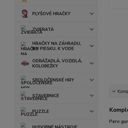
PLYŠOVÉ HRAČKY
ZVIERATÁ
HRAČKY NA ZÁHRADU,
DO PIESKU, K VODE
ODRÁŽADLÁ, VOZIDLÁ,
KOLOBEŽKY
SPOLOČENSKÉ HRY
Kompl
STAVEBNICE
Komple
PUZZLE
Pero gu
HUDOBNÉ NÁSTROJE