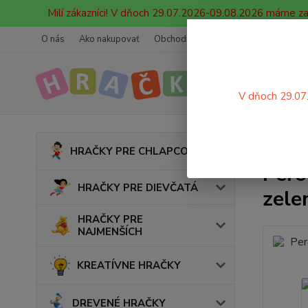
Milí zákazníci! V dňoch 29.07.2026-09.08.2026 máme z
O nás
Ako nakupovať
Obchodné podmienky
Ochrana oso
V dňoch 29.07
Úvod
HRAČKY PRE CHLAPCOV
Pero
HRAČKY PRE DIEVČATÁ
zele
HRAČKY PRE
NAJMENŠÍCH
KREATÍVNE HRAČKY
DREVENÉ HRAČKY