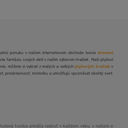
tatnú
ponuku v našom internetovom obchode tvoria
drevené
ivte fantáziu svojich detí s naším výberom hračiek.. Naši plyšoví
enie, môžete si vybrať z malých a veľkých
plyšových hračiek
v
sť, predstavivosť, motoriku a umožňujú spoznávať okolitý svet.
Osobná tvorba prináša radosť v každom veku. v našom e