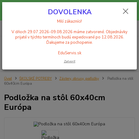
Milí zákazníci! V dňoch 29.07.2026-09.08.2026 máme zatvorené.
DOVOLENKA
Objednávky prijaté v týchto termínoch budú expedované po 12.08.2026.
Ďakujeme za pochopenie. EduServis.sk
Milí zákazníci!
0
ks
+421 908 755 958
za
0,00 EUR
Po. - Pia. od 9:00 hod. - 16:00 hod.
V dňoch 29.07.2026-09.08.2026 máme zatvorené. Objednávky
prijaté v týchto termínoch budú expedované po 12.08.2026.
Ďakujeme za pochopenie.
Menu
EduServis.sk
Zatvoriť
Hľadať
Úvod
ŠKOLSKÉ POTREBY
Zástery, obrusy, podložky
Podložka na stôl
60x40cm Európa
Podložka na stôl 60x40cm
Európa