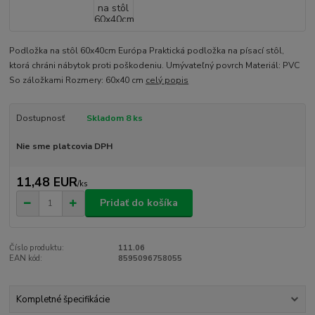
Podložka na stôl 60x40cm Európa Praktická podložka na písací stôl,
ktorá chráni nábytok proti poškodeniu. Umývateľný povrch Materiál: PVC
So záložkami Rozmery: 60x40 cm
celý popis
Dostupnosť
Skladom 8 ks
Nie sme platcovia DPH
11,48 EUR
/
ks
Pridať do košíka
Číslo produktu:
111.06
EAN kód:
8595096758055
Kompletné špecifikácie