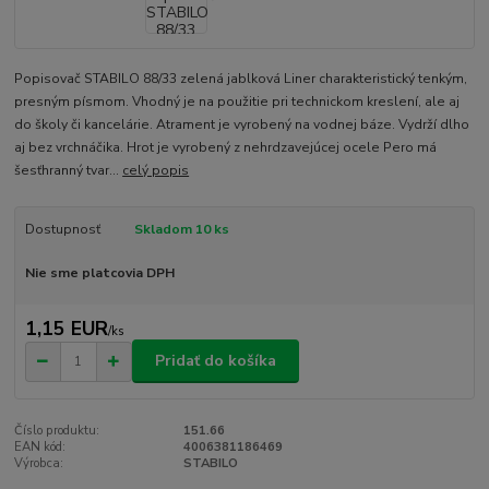
Popisovač STABILO 88/33 zelená jablková Liner charakteristický tenkým,
presným písmom. Vhodný je na použitie pri technickom kreslení, ale aj
do školy či kancelárie. Atrament je vyrobený na vodnej báze. Vydrží dlho
aj bez vrchnáčika. Hrot je vyrobený z nehrdzavejúcej ocele Pero má
šesťhranný tvar...
celý popis
Dostupnosť
Skladom 10 ks
Nie sme platcovia DPH
1,15 EUR
/
ks
Pridať do košíka
Číslo produktu:
151.66
EAN kód:
4006381186469
Výrobca:
STABILO