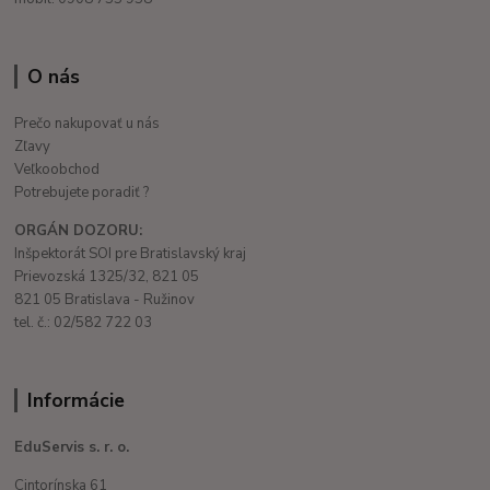
O nás
Prečo nakupovať u nás
Zľavy
Veľkoobchod
Potrebujete poradiť ?
ORGÁN DOZORU:
Inšpektorát SOI pre Bratislavský kraj
Prievozská 1325/32, 821 05
821 05 Bratislava - Ružinov
tel. č.: 02/582 722 03
Informácie
EduServis s. r. o.
Cintorínska 61