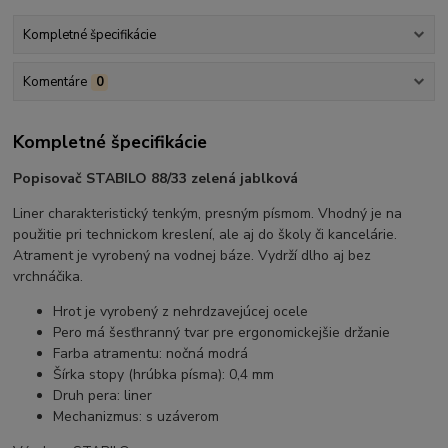
Kompletné špecifikácie
Komentáre
0
Kompletné špecifikácie
Popisovač STABILO 88/33 zelená jablková
Liner charakteristický tenkým, presným písmom. Vhodný je na
použitie pri technickom kreslení, ale aj do školy či kancelárie.
Atrament je vyrobený na vodnej báze. Vydrží dlho aj bez
vrchnáčika.
Hrot je vyrobený z nehrdzavejúcej ocele
Pero má šesťhranný tvar pre ergonomickejšie držanie
Farba atramentu: nočná modrá
Šírka stopy (hrúbka písma): 0,4 mm
Druh pera: liner
Mechanizmus: s uzáverom