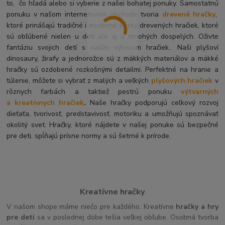
to, čo hľadá alebo si vyberie z našej bohatej ponuky. Samostatnú
ponuku v našom internetovom obchode tvoria
drevené hračky
,
ktoré prinášajú tradičné i moderné kúsky drevených hračiek, ktoré
sú obľúbené nielen u detí ale aj u mnohých dospelých. O
živte
fantáziu svojich detí s naším výberom hračiek.. Naši plyšoví
dinosaury, žirafy a jednorožce sú z mäkkých materiálov a mäkké
hračky sú ozdobené rozkošnými detailmi. Perfektné na hranie a
túlenie, môžete si vybrať z malých a veľkých
plyšových hračiek
v
rôznych farbách a taktiež pestrú ponuku
výtvarných
a kreatívnych hračiek
.
Naše hračky podporujú celkový rozvoj
dieťaťa, tvorivosť, predstavivosť, motoriku a umožňujú spoznávať
okolitý svet. Hračky, ktoré nájdete v našej ponuke sú bezpečné
pre deti, spĺňajú prísne normy a sú šetrné k prírode.
Kreatívne hračky
V našom shope máme niečo pre každého. Kreatívne
hračky a hry
pre deti
sa v poslednej dobe tešia veľkej obľube. Osobná tvorba