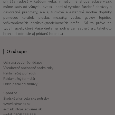
prináša radosť v každom veku. v našom e shope eduservis.sk
máme sady od výmyslu sveta - sami si vyrobte farebné obrázky a
dekoračné predmety, ale aj funkčné a estetické módne doplnky
pomocou korálok, piesku, mozaiky, vosku, glitrov, lepidiel,
vyškrabávacích obrázkov,modelovacích hmôt... Sú to práve tie
typy hračiek, ktoré Vaše dieťa na hodiny zamestnajú a z takéhoto
hrania si odnesie aj pridanú hodnotu.
O nákupe
Ochrana osobných údajov
Všeobecné obchodné podmienky
Reklamačný poriadok
Reklamačný formulár
Odstúpenie od zmluvy
Sponzor
Školské a kancelárske potreby
www.ledvanes.sk
e-mail: info@ledvanes.sk
mobil: 0908 755 958