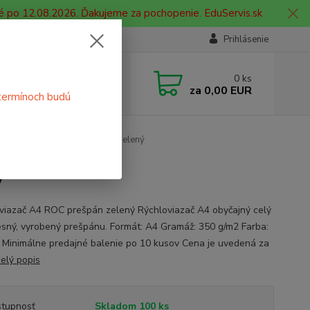
é po 12.08.2026. Ďakujeme za pochopenie. EduServis.sk
Prihlásenie
e si rady? Zavolajte.
0
ks
 908 755 958
za
0,00 EUR
termínoch budú
ia. od 9:00 hod. - 16:00 hod.
chloviazač A4 ROC prešpán zelený
ý
viazač A4 ROC prešpán zelený Rýchloviazač A4 obyčajný celý
sný, vyrobený prešpánu. Formát: A4 Gramáž: 350 g/m2 Farba:
 Minimálne predajné balenie po 10 kusov Cena je uvedená za
celý popis
tupnosť
Skladom 100 ks