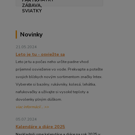
Novinky
21.05.2024
Leto je tu - osviežte sa
Leto je tu a počas neho určite padne vhod
príjemné osvieženie vo vode. Prekvapte a potešte
svojich blízkych novým sortimentom značky Intex.
Vyberete si bazény, rukávniky, kolesá, lehátka,
nafukovačky a užívajte si vysoké teploty a
dovolenky plným dúškom.
viac informácií .. >>
05.07.2024
Kalendáre a diáre 2025
Naskladnili sme kalendáre a diáre na rok 2025 v