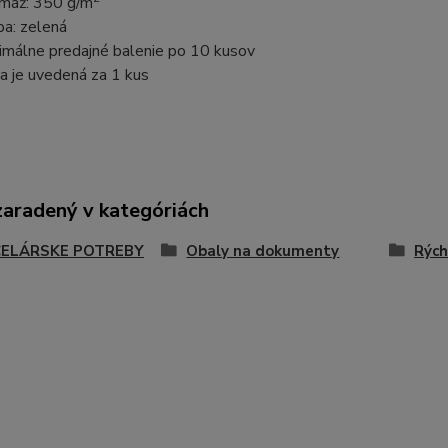
máž: 350 g/m
ba: zelená
imálne predajné balenie po 10 kusov
a je uvedená za 1 kus
zaradený v kategóriách
ELÁRSKE POTREBY
Obaly na dokumenty
Rých