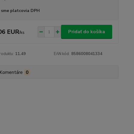
 sme platcovia DPH
06 EUR
Pridať do košíka
/
ks
roduktu:
11.49
EAN kód:
8586008041334
Komentáre
0