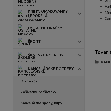
Gra
Far
KNIHY, OMAĽOVÁNKY,
Min
LEPORELÁ
Cen
OSTATNÉ HRAČKY
ŠPORT
Tovar 
ŠKOLSKÉ POTREBY
KANC
KANCELÁRSKE POTREBY
Dierovače
Zošívačky, rozšívačky
Kancelárske spony, klipy