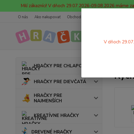
Milí zákazníci! V dňoch 29.07.2026-09.08.2026 máme z
O nás
Ako nakupovať
Obchodné podmienky
Ochrana oso
V dňoch 29.07
Úvod
HRAČKY PRE CHLAPCOV
Rých
HRAČKY PRE DIEVČATÁ
HRAČKY PRE
NAJMENŠÍCH
KREATÍVNE HRAČKY
DREVENÉ HRAČKY