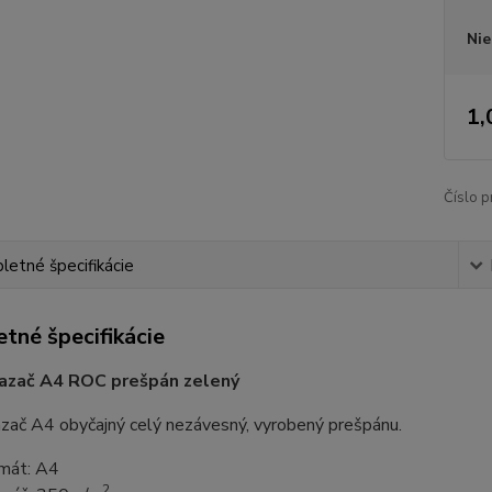
Nie
1,
Číslo p
etné špecifikácie
tné špecifikácie
iazač A4 ROC prešpán zelený
zač A4 obyčajný celý nezávesný, vyrobený prešpánu.
mát: A4
2