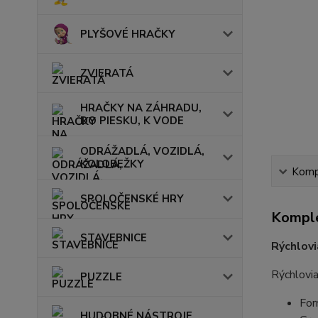
PLYŠOVÉ HRAČKY
ZVIERATÁ
HRAČKY NA ZÁHRADU,
DO PIESKU, K VODE
ODRÁŽADLÁ, VOZIDLÁ,
KOLOBEŽKY
Kompl
SPOLOČENSKÉ HRY
Komple
STAVEBNICE
Rýchlov
Rýchlovia
PUZZLE
For
HUDOBNÉ NÁSTROJE