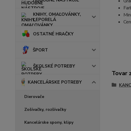
HUDOBNÉ NÁSTROJE
Gra
Far
KNIHY, OMAĽOVÁNKY,
Min
LEPORELÁ
Cen
OSTATNÉ HRAČKY
ŠPORT
ŠKOLSKÉ POTREBY
Tovar 
KANCELÁRSKE POTREBY
KANC
Dierovače
Zošívačky, rozšívačky
Kancelárske spony, klipy