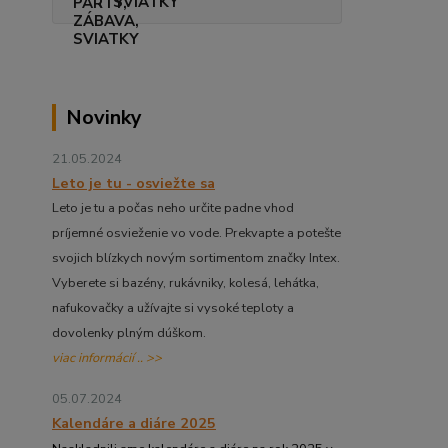
SVIATKY
Novinky
21.05.2024
Leto je tu - osviežte sa
Leto je tu a počas neho určite padne vhod
príjemné osvieženie vo vode. Prekvapte a potešte
svojich blízkych novým sortimentom značky Intex.
Vyberete si bazény, rukávniky, kolesá, lehátka,
nafukovačky a užívajte si vysoké teploty a
dovolenky plným dúškom.
viac informácií .. >>
05.07.2024
Kalendáre a diáre 2025