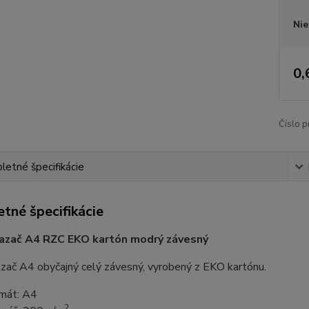
Nie
0,
Číslo p
etné špecifikácie
tné špecifikácie
iazač A4 RZC EKO kartón modrý závesný
zač A4 obyčajný celý závesný, vyrobený z EKO kartónu.
mát: A4
2