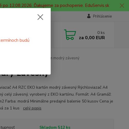
é po 12.08.2026. Ďakujeme za pochopenie. EduServis.sk
Prihlásenie
e si rady? Zavolajte.
0
ks
 908 755 958
za
0,00 EUR
termínoch budú
ia. od 9:00 hod. - 16:00 hod.
chloviazač A4 RZC EKO kartón modrý závesný
drý závesný
viazač A4 RZC EKO kartón modrý závesný Rýchloviazač A4
ný celý závesný, vyrobený z EKO kartónu. Formát: A4 Gramáž:
m2 Farba: modrá Minimálne predajné balenie 50 kusov Cena je
ná za 1 kus
celý popis
tupnosť
Skladom 512 ks