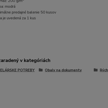
máž: 200 g/m
ba: modrá
imálne predajné balenie 50 kusov
a je uvedená za 1 kus
zaradený v kategóriách
ELÁRSKE POTREBY
Obaly na dokumenty
Rých