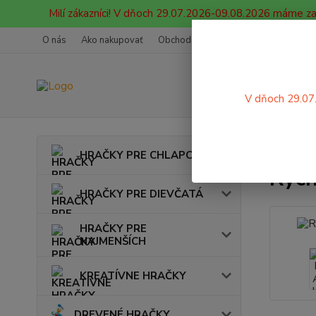
Milí zákazníci! V dňoch 29.07.2026-09.08.2026 máme z
O nás
Ako nakupovať
Obchodné podmienky
Ochrana oso
V dňoch 29.07
Úvod
HRAČKY PRE CHLAPCOV
Rých
HRAČKY PRE DIEVČATÁ
HRAČKY PRE
NAJMENŠÍCH
KREATÍVNE HRAČKY
DREVENÉ HRAČKY