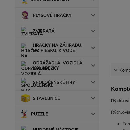
PLYŠOVÉ HRAČKY
ZVIERATÁ
HRAČKY NA ZÁHRADU,
DO PIESKU, K VODE
ODRÁŽADLÁ, VOZIDLÁ,
KOLOBEŽKY
Kompl
SPOLOČENSKÉ HRY
Komple
STAVEBNICE
Rýchlov
Rýchlovia
PUZZLE
For