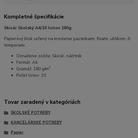
Kompletné špecifikácie
Skicár školský A4/10 listov 180g
Papierový blok určený na kreslenie pastelkami, fixami, uhlíkom, či
temperami.
Označenie zošita: Skicár, náčrtník
Formát: A4
2
Gramáž: 180 g/m
Počet listov: 10
Tovar zaradený v kategóriách
ŠKOLSKÉ POTREBY
KANCELÁRSKE POTREBY
Papier