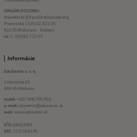
Potrebujete poradiť ?
ORGÁN DOZORU:
Inšpektorát SOI pre Bratislavský kraj
Prievozská 1325/32, 821 05
821 05 Bratislava - Ružinov
tel. č.: 02/582 722 03
Informácie
EduServis s. r. o.
Cintorínska 61
900 45 Malinovo
mobil:
+421 908 755 958
e-mail:
eduservis@eduservis.sk
web
: www.eduservis.sk
IČO:
56003081
DIČ:
2122156135