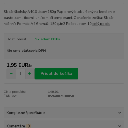
Skicár školský A4/10 listov 180g Papierový blok určený na kreslenie
pastelkami, fixami, uhlíkom, či temperami. Označenie zošita: Skicár,
náčrtník Formát: A4 Gramáž: 180 g/m2 Počet listov: 10
celý popis
Dostupnosť
Skladom 88 ks
Nie sme platcovia DPH
1,95 EUR
/
ks
Pridať do košíka
Číslo produktu:
140.01
EAN kód:
8594007130850
Kompletné špecifikácie
Komentáre
0