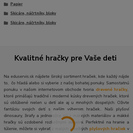
Papier
Skicáre, náčrtníky, bloky
Skicáre, náčrtníky, bloky
Kvalitné hračky pre Vaše deti
Na eduservis.sk nájdete široký sortiment hračiek, kde každý nájde
to, čo hľadá alebo si vyberie z našej bohatej ponuky. Samostatnú
ponuku v našom internetovom obchode tvoria
drevené hračky
,
ktoré prinášajú tradičné i moderné kúsky drevených hračiek, ktoré
sú obľúbené nielen u detí ale aj u mnohých dospelých. O
živte
fantáziu svojich detí s naším výberom hračiek.. Naši plyšoví
dinosaury, žirafy a jednorožce sú z mäkkých materiálov a mäkké
hračky sú ozdobené rozkošnými detailmi. Perfektné na hranie a
túlenie, môžete si vybrať z malých a veľkých
plyšových hračiek
v