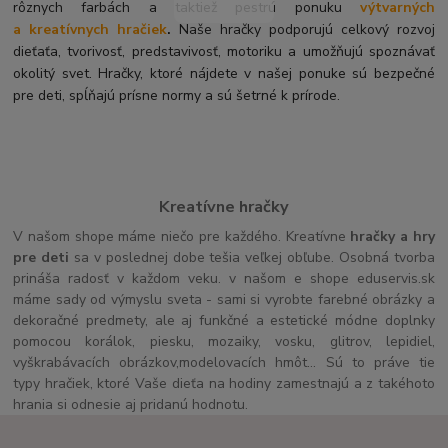
rôznych farbách a taktiež pestrú ponuku
výtvarných
a kreatívnych hračiek
.
Naše hračky podporujú celkový rozvoj
dieťaťa, tvorivosť, predstavivosť, motoriku a umožňujú spoznávať
okolitý svet. Hračky, ktoré nájdete v našej ponuke sú bezpečné
pre deti, spĺňajú prísne normy a sú šetrné k prírode.
Kreatívne hračky
V našom shope máme niečo pre každého. Kreatívne
hračky a hry
pre deti
sa v poslednej dobe tešia veľkej obľube. Osobná tvorba
prináša radosť v každom veku. v našom e shope eduservis.sk
máme sady od výmyslu sveta - sami si vyrobte farebné obrázky a
dekoračné predmety, ale aj funkčné a estetické módne doplnky
pomocou korálok, piesku, mozaiky, vosku, glitrov, lepidiel,
vyškrabávacích obrázkov,modelovacích hmôt... Sú to práve tie
typy hračiek, ktoré Vaše dieťa na hodiny zamestnajú a z takéhoto
hrania si odnesie aj pridanú hodnotu.