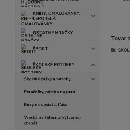
KNIHY, OMAĽOVÁNKY,
LEPORELÁ
OSTATNÉ HRAČKY
Tovar 
ŠPORT
ŠKOL
ŠKOLSKÉ POTREBY
Školské tašky a batohy
Peračníky, púzdra na perá
Boxy na desiatu, fľaše
Vrecká na telesnú, výtvarnú,
chrbát