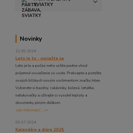
SVIATKY
Novinky
21.05.2024
Leto je tu - osviežte sa
Leto je tu a počas neho určite padne vhod
príjemné osvieženie vo vode. Prekvapte a potešte
svojich blízkych novým sortimentom značky Intex.
Vyberete si bazény, rukávniky, kolesá, lehátka,
nafukovačky a užívajte si vysoké teploty a
dovolenky plným dúškom.
viac informácií .. >>
05.07.2024
Kalendáre a diáre 2025