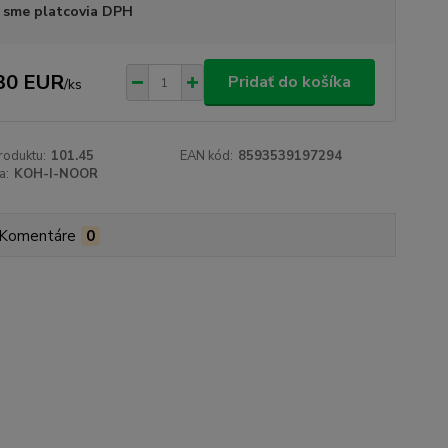
 sme platcovia DPH
30 EUR
Pridať do košíka
/
ks
roduktu:
101.45
EAN kód:
8593539197294
a:
KOH-I-NOOR
Komentáre
0