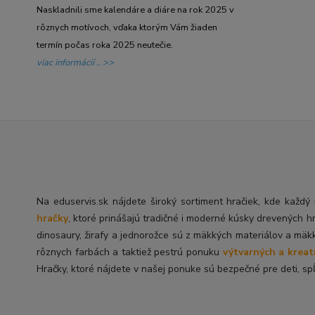
Naskladnili sme kalendáre a diáre na rok 2025 v
rôznych motívoch, vďaka ktorým Vám žiaden
termín počas roka 2025 neutečie.
viac informácií .. >>
Na eduservis.sk nájdete široký sortiment hračiek, kde každ
hračky
, ktoré prinášajú tradičné i moderné kúsky drevených h
dinosaury, žirafy a jednorožce sú z mäkkých materiálov a mäk
rôznych farbách a taktiež pestrú ponuku
výtvarných a kreat
Hračky, ktoré nájdete v našej ponuke sú bezpečné pre deti, spĺ