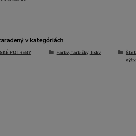
zaradený v kategóriách
SKÉ POTREBY
Farby, farbičky, fixky
Štet
výtv