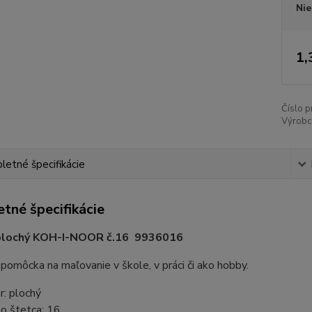
Nie
1,
Číslo p
Výrobc
etné špecifikácie
tné špecifikácie
plochý KOH-I-NOOR č.16 9936016
pomôcka na maľovanie v škole, v práci či ako hobby.
r: plochý
lo štetca: 16