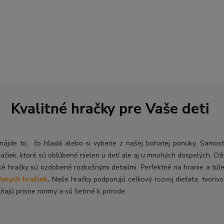
Kvalitné hračky pre Vaše deti
ý nájde to, čo hľadá alebo si vyberie z našej bohatej ponuky. Samos
račiek, ktoré sú obľúbené nielen u detí ale aj u mnohých dospelých. O
ž
ké hračky sú ozdobené rozkošnými detailmi. Perfektné na hranie a túl
ívnych hračiek
.
Naše hračky podporujú celkový rozvoj dieťaťa, tvorivo
ňajú prísne normy a sú šetrné k prírode.