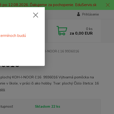
é po 12.08.2026. Ďakujeme za pochopenie. EduServis.sk
Prihlásenie
e si rady? Zavolajte.
0
ks
 908 755 958
za
0,00 EUR
termínoch budú
ia. od 9:00 hod. - 16:00 hod.
tvarnú
Štetec plochý KOH-I-NOOR č.16 9936016
36016
 plochý KOH-I-NOOR č.16 9936016 Výtvarná pomôcka na
ie v škole, v práci či ako hobby. Tvar: plochý Číslo štetca: 16
opis
tupnosť
Skladom 22 ks