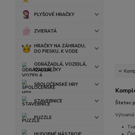
PLYŠOVÉ HRAČKY
ZVIERATÁ
HRAČKY NA ZÁHRADU,
DO PIESKU, K VODE
ODRÁŽADLÁ, VOZIDLÁ,
KOLOBEŽKY
Kompl
SPOLOČENSKÉ HRY
Komple
STAVEBNICE
Štetec 
Výtvarná 
PUZZLE
Tva
Čís
HUDOBNÉ NÁSTROJE