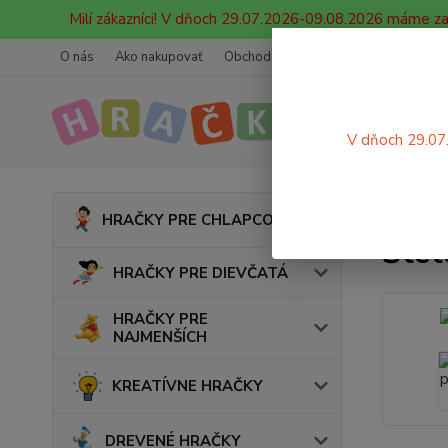
Milí zákazníci! V dňoch 29.07.2026-09.08.2026 máme z
O nás
Ako nakupovať
Obchodné podmienky
Ochrana oso
V dňoch 29.07
Úvod
HRAČKY PRE CHLAPCOV
Štet
HRAČKY PRE DIEVČATÁ
HRAČKY PRE
NAJMENŠÍCH
KREATÍVNE HRAČKY
DREVENÉ HRAČKY