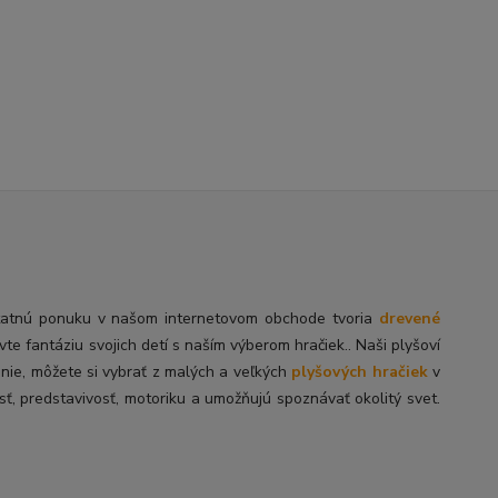
tatnú
ponuku v našom internetovom obchode tvoria
drevené
ivte fantáziu svojich detí s naším výberom hračiek.. Naši plyšoví
enie, môžete si vybrať z malých a veľkých
plyšových hračiek
v
sť, predstavivosť, motoriku a umožňujú spoznávať okolitý svet.