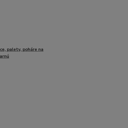
ce, palety, poháre na
arnú