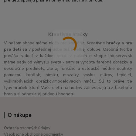
pre deti, spĺňajú prísne normy a sú šetrné k prírode.
Kreatívne hračky
V našom shope máme niečo pre každého. Kreatívne
hračky a hry
pre deti
sa v poslednej dobe tešia veľkej obľube. Osobná tvorba
prináša radosť v každom veku. v našom e shope eduservis.sk
máme sady od výmyslu sveta - sami si vyrobte farebné obrázky a
dekoračné predmety, ale aj funkčné a estetické módne doplnky
pomocou korálok, piesku, mozaiky, vosku, glitrov, lepidiel,
vyškrabávacích obrázkov,modelovacích hmôt... Sú to práve tie
typy hračiek, ktoré Vaše dieťa na hodiny zamestnajú a z takéhoto
hrania si odnesie aj pridanú hodnotu.
O nákupe
Ochrana osobných údajov
Všeobecné obchodné podmienky