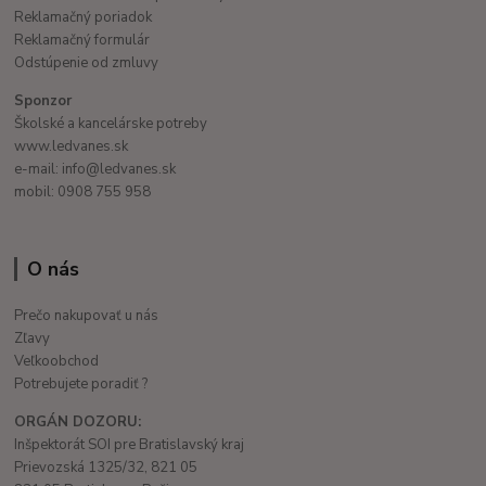
Reklamačný poriadok
Reklamačný formulár
Odstúpenie od zmluvy
Sponzor
Školské a kancelárske potreby
www.ledvanes.sk
e-mail: info@ledvanes.sk
mobil: 0908 755 958
O nás
Prečo nakupovať u nás
Zľavy
Veľkoobchod
Potrebujete poradiť ?
ORGÁN DOZORU:
Inšpektorát SOI pre Bratislavský kraj
Prievozská 1325/32, 821 05