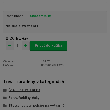
Dostupnosť
Skladom 99 ks
Nie sme platcovia DPH
0,26 EUR
/
ks
Pridať do košíka
Číslo produktu:
101.72
EAN kód:
8595097821925
Tovar zaradený v kategóriách
ŠKOLSKÉ POTREBY
Farby, farbičky, fixky
Štetce, palety, poháre na výtvarnú