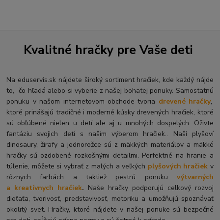
Kvalitné hračky pre Vaše deti
Na eduservis.sk nájdete široký sortiment hračiek, kde každý nájde
to, čo hľadá alebo si vyberie z našej bohatej ponuky. Samostatnú
ponuku v našom internetovom obchode tvoria
drevené hračky
,
ktoré prinášajú tradičné i moderné kúsky drevených hračiek, ktoré
sú obľúbené nielen u detí ale aj u mnohých dospelých. O
živte
fantáziu svojich detí s naším výberom hračiek.. Naši plyšoví
dinosaury, žirafy a jednorožce sú z mäkkých materiálov a mäkké
hračky sú ozdobené rozkošnými detailmi. Perfektné na hranie a
túlenie, môžete si vybrať z malých a veľkých
plyšových hračiek
v
rôznych farbách a taktiež pestrú ponuku
výtvarných
a kreatívnych hračiek
.
Naše hračky podporujú celkový rozvoj
dieťaťa, tvorivosť, predstavivosť, motoriku a umožňujú spoznávať
okolitý svet. Hračky, ktoré nájdete v našej ponuke sú bezpečné