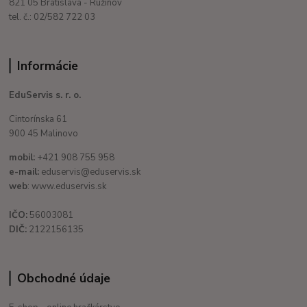
821 05 Bratislava - Ružinov
tel. č.: 02/582 722 03
Informácie
EduServis s. r. o.
Cintorínska 61
900 45 Malinovo
mobil:
+421 908 755 958
e-mail:
eduservis@eduservis.sk
web
: www.eduservis.sk
IČO:
56003081
DIČ:
2122156135
Obchodné údaje