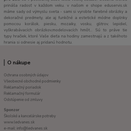
prináša radosť v každom veku. v našom e shope eduservis.sk
máme sady od výmyslu sveta - sami si vyrobte farebné obrázky a
dekoračné predmety, ale aj funkčné a estetické módne doplnky
pomocou korálok, piesku, mozaiky, vosku, glitrov, lepidiel,
vyškrabávacích obrázkov,modelovacích hmôt... Sú to práve tie
typy hračiek, ktoré Vaše dieťa na hodiny zamestnajú a z takéhoto
hrania si odnesie aj pridanú hodnotu.
O nákupe
Ochrana osobných údajov
Všeobecné obchodné podmienky
Reklamačný poriadok
Reklamačný formulár
Odstúpenie od zmluvy
Sponzor
Školské a kancelárske potreby
www.ledvanes.sk
e-mail: info@ledvanes.sk