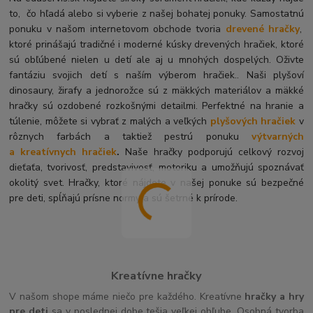
to, čo hľadá alebo si vyberie z našej bohatej ponuky. Samostatnú
ponuku v našom internetovom obchode tvoria
drevené hračky
,
ktoré prinášajú tradičné i moderné kúsky drevených hračiek, ktoré
sú obľúbené nielen u detí ale aj u mnohých dospelých. O
živte
fantáziu svojich detí s naším výberom hračiek.. Naši plyšoví
dinosaury, žirafy a jednorožce sú z mäkkých materiálov a mäkké
hračky sú ozdobené rozkošnými detailmi. Perfektné na hranie a
túlenie, môžete si vybrať z malých a veľkých
plyšových hračiek
v
rôznych farbách a taktiež pestrú ponuku
výtvarných
a kreatívnych hračiek
.
Naše hračky podporujú celkový rozvoj
dieťaťa, tvorivosť, predstavivosť, motoriku a umožňujú spoznávať
okolitý svet. Hračky, ktoré nájdete v našej ponuke sú bezpečné
pre deti, spĺňajú prísne normy a sú šetrné k prírode.
Kreatívne hračky
V našom shope máme niečo pre každého. Kreatívne
hračky a hry
pre deti
sa v poslednej dobe tešia veľkej obľube. Osobná tvorba