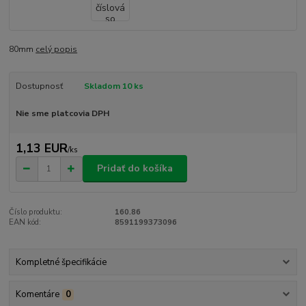
80mm
celý popis
Dostupnosť
Skladom 10 ks
Nie sme platcovia DPH
1,13 EUR
/
ks
Pridať do košíka
Číslo produktu:
160.86
EAN kód:
8591199373096
Kompletné špecifikácie
Komentáre
0