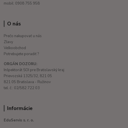
mobil: 0908 755 958
O nás
Prečo nakupovať u nás
Zľavy
Veľkoobchod
Potrebujete poradiť ?
ORGÁN DOZORU:
Inšpektorát SOI pre Bratislavský kraj
Prievozská 1325/32, 821 05
821 05 Bratislava - Ružinov
tel. č.: 02/582 722 03
Informácie
EduServis s. r. o.