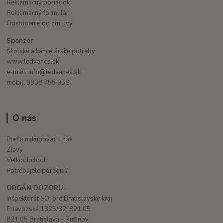
Reklamačný poriadok
Reklamačný formulár
Odstúpenie od zmluvy
Sponzor
Školské a kancelárske potreby
www.ledvanes.sk
e-mail: info@ledvanes.sk
mobil: 0908 755 958
O nás
Prečo nakupovať u nás
Zľavy
Veľkoobchod
Potrebujete poradiť ?
ORGÁN DOZORU:
Inšpektorát SOI pre Bratislavský kraj
Prievozská 1325/32, 821 05
821 05 Bratislava - Ružinov