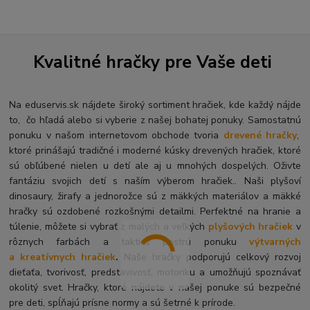
Kvalitné hračky pre Vaše deti
Na eduservis.sk nájdete široký sortiment hračiek, kde každý nájde
to, čo hľadá alebo si vyberie z našej bohatej ponuky. Samostatnú
ponuku v našom internetovom obchode tvoria
drevené hračky
,
ktoré prinášajú tradičné i moderné kúsky drevených hračiek, ktoré
sú obľúbené nielen u detí ale aj u mnohých dospelých. O
živte
fantáziu svojich detí s naším výberom hračiek.. Naši plyšoví
dinosaury, žirafy a jednorožce sú z mäkkých materiálov a mäkké
hračky sú ozdobené rozkošnými detailmi. Perfektné na hranie a
túlenie, môžete si vybrať z malých a veľkých
plyšových hračiek
v
rôznych farbách a taktiež pestrú ponuku
výtvarných
a kreatívnych hračiek
.
Naše hračky podporujú celkový rozvoj
dieťaťa, tvorivosť, predstavivosť, motoriku a umožňujú spoznávať
okolitý svet. Hračky, ktoré nájdete v našej ponuke sú bezpečné
pre deti, spĺňajú prísne normy a sú šetrné k prírode.