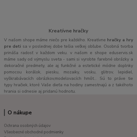
Kreatívne hračky
V našom shope máme niečo pre každého. Kreatívne
hračky a hry
pre deti
sa v poslednej dobe tešia veľkej obľube. Osobná tvorba
prináša radosť v každom veku. v našom e shope eduservis.sk
máme sady od výmyslu sveta - sami si vyrobte farebné obrázky a
dekoračné predmety, ale aj funkčné a estetické módne doplnky
pomocou korálok, piesku, mozaiky, vosku, glitrov, lepidiel,
vyškrabávacích obrázkov,modelovacích hmôt... Sú to práve tie
typy hračiek, ktoré Vaše dieťa na hodiny zamestnajú a z takéhoto
hrania si odnesie aj pridanú hodnotu.
O nákupe
Ochrana osobných údajov
Všeobecné obchodné podmienky