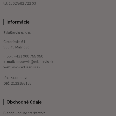
tel. č.: 02/582 722 03
Informácie
EduServis s. r. o.
Cintorínska 61
900 45 Malinovo
mobil:
+421 908 755 958
e-mail:
eduservis@eduservis.sk
web
: www.eduservis.sk
IČO:
56003081
DIČ:
2122156135
Obchodné údaje
E-shop - online hračkárstvo