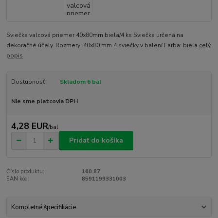
Sviečka valcová priemer 40x80mm biela/4 ks Sviečka určená na
dekoračné účely. Rozmery: 40x80 mm 4 sviečky v balení Farba: biela
celý
popis
Dostupnosť
Skladom 6 bal
Nie sme platcovia DPH
4,28 EUR
/
bal
Pridať do košíka
Číslo produktu:
160.87
EAN kód:
8591199331003
Kompletné špecifikácie