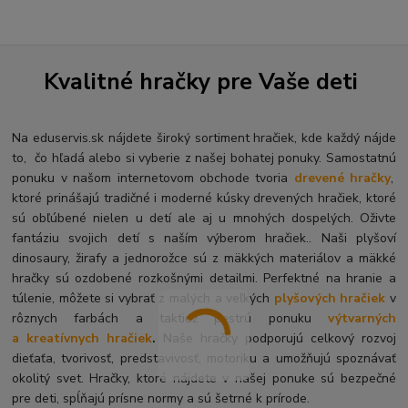
Kvalitné hračky pre Vaše deti
Na eduservis.sk nájdete široký sortiment hračiek, kde každý nájde
to, čo hľadá alebo si vyberie z našej bohatej ponuky. Samostatnú
ponuku v našom internetovom obchode tvoria
drevené hračky
,
ktoré prinášajú tradičné i moderné kúsky drevených hračiek, ktoré
sú obľúbené nielen u detí ale aj u mnohých dospelých. O
živte
fantáziu svojich detí s naším výberom hračiek.. Naši plyšoví
dinosaury, žirafy a jednorožce sú z mäkkých materiálov a mäkké
hračky sú ozdobené rozkošnými detailmi. Perfektné na hranie a
túlenie, môžete si vybrať z malých a veľkých
plyšových hračiek
v
rôznych farbách a taktiež pestrú ponuku
výtvarných
a kreatívnych hračiek
.
Naše hračky podporujú celkový rozvoj
dieťaťa, tvorivosť, predstavivosť, motoriku a umožňujú spoznávať
okolitý svet. Hračky, ktoré nájdete v našej ponuke sú bezpečné
pre deti, spĺňajú prísne normy a sú šetrné k prírode.