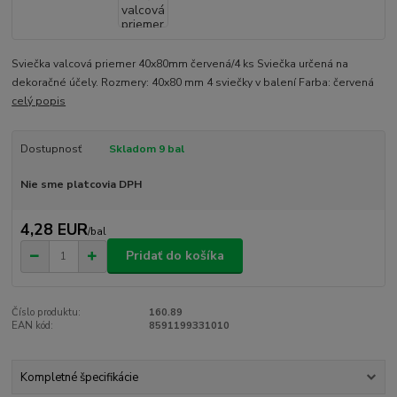
Sviečka valcová priemer 40x80mm červená/4 ks Sviečka určená na
dekoračné účely. Rozmery: 40x80 mm 4 sviečky v balení Farba: červená
celý popis
Dostupnosť
Skladom 9 bal
Nie sme platcovia DPH
4,28 EUR
/
bal
Pridať do košíka
Číslo produktu:
160.89
EAN kód:
8591199331010
Kompletné špecifikácie