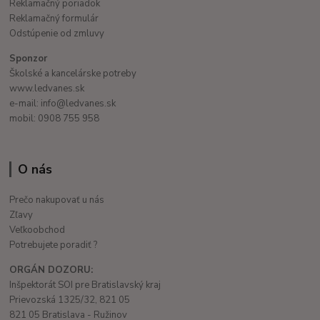
Reklamačný poriadok
Reklamačný formulár
Odstúpenie od zmluvy
Sponzor
Školské a kancelárske potreby
www.ledvanes.sk
e-mail: info@ledvanes.sk
mobil: 0908 755 958
O nás
Prečo nakupovať u nás
Zľavy
Veľkoobchod
Potrebujete poradiť ?
ORGÁN DOZORU:
Inšpektorát SOI pre Bratislavský kraj
Prievozská 1325/32, 821 05
821 05 Bratislava - Ružinov