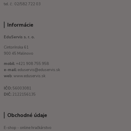
tel. č.: 02/582 722 03
Informácie
EduServis s. r. o.
Cintorínska 61
900 45 Malinovo
mobil:
+421 908 755 958
e-mail:
eduservis@eduservis.sk
web
: www.eduservis.sk
IČO:
56003081
DIČ:
2122156135
Obchodné údaje
E-shop - online hračkárstvo