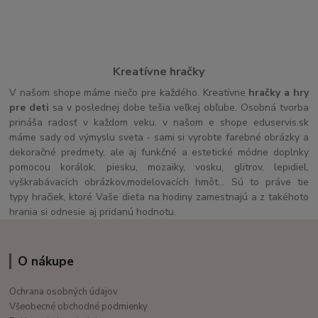
Kreatívne hračky
V našom shope máme niečo pre každého. Kreatívne
hračky a hry
pre deti
sa v poslednej dobe tešia veľkej obľube. Osobná tvorba
prináša radosť v každom veku. v našom e shope eduservis.sk
máme sady od výmyslu sveta - sami si vyrobte farebné obrázky a
dekoračné predmety, ale aj funkčné a estetické módne doplnky
pomocou korálok, piesku, mozaiky, vosku, glitrov, lepidiel,
vyškrabávacích obrázkov,modelovacích hmôt... Sú to práve tie
typy hračiek, ktoré Vaše dieťa na hodiny zamestnajú a z takéhoto
hrania si odnesie aj pridanú hodnotu.
O nákupe
Ochrana osobných údajov
Všeobecné obchodné podmienky