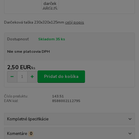
Darčeková taška 230x320x125mm
celý popis
Dostupnosť
Skladom 35 ks
Nie sme platcovia DPH
2,50 EUR
/
ks
Pridať do košíka
Číslo produktu:
143.51
EAN kód:
8586002112795
Kompletné špecifikácie
Komentáre
0