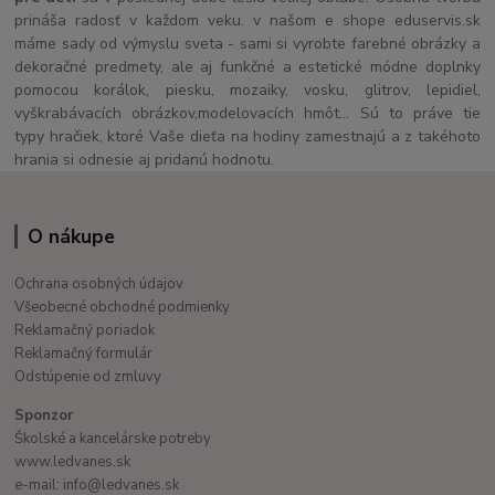
prináša radosť v každom veku. v našom e shope eduservis.sk
máme sady od výmyslu sveta - sami si vyrobte farebné obrázky a
dekoračné predmety, ale aj funkčné a estetické módne doplnky
pomocou korálok, piesku, mozaiky, vosku, glitrov, lepidiel,
vyškrabávacích obrázkov,modelovacích hmôt... Sú to práve tie
typy hračiek, ktoré Vaše dieťa na hodiny zamestnajú a z takéhoto
hrania si odnesie aj pridanú hodnotu.
O nákupe
Ochrana osobných údajov
Všeobecné obchodné podmienky
Reklamačný poriadok
Reklamačný formulár
Odstúpenie od zmluvy
Sponzor
Školské a kancelárske potreby
www.ledvanes.sk
e-mail: info@ledvanes.sk