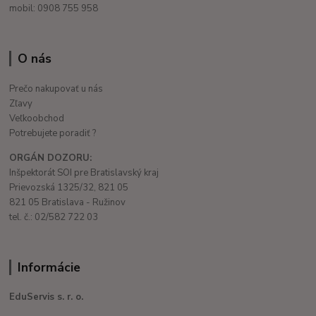
mobil: 0908 755 958
O nás
Prečo nakupovať u nás
Zľavy
Veľkoobchod
Potrebujete poradiť ?
ORGÁN DOZORU:
Inšpektorát SOI pre Bratislavský kraj
Prievozská 1325/32, 821 05
821 05 Bratislava - Ružinov
tel. č.: 02/582 722 03
Informácie
EduServis s. r. o.