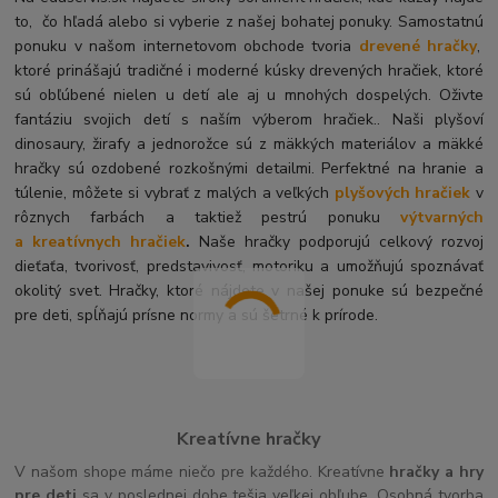
to, čo hľadá alebo si vyberie z našej bohatej ponuky. Samostatnú
ponuku v našom internetovom obchode tvoria
drevené hračky
,
ktoré prinášajú tradičné i moderné kúsky drevených hračiek, ktoré
sú obľúbené nielen u detí ale aj u mnohých dospelých. O
živte
fantáziu svojich detí s naším výberom hračiek.. Naši plyšoví
dinosaury, žirafy a jednorožce sú z mäkkých materiálov a mäkké
hračky sú ozdobené rozkošnými detailmi. Perfektné na hranie a
túlenie, môžete si vybrať z malých a veľkých
plyšových hračiek
v
rôznych farbách a taktiež pestrú ponuku
výtvarných
a kreatívnych hračiek
.
Naše hračky podporujú celkový rozvoj
dieťaťa, tvorivosť, predstavivosť, motoriku a umožňujú spoznávať
okolitý svet. Hračky, ktoré nájdete v našej ponuke sú bezpečné
pre deti, spĺňajú prísne normy a sú šetrné k prírode.
Kreatívne hračky
V našom shope máme niečo pre každého. Kreatívne
hračky a hry
pre deti
sa v poslednej dobe tešia veľkej obľube. Osobná tvorba