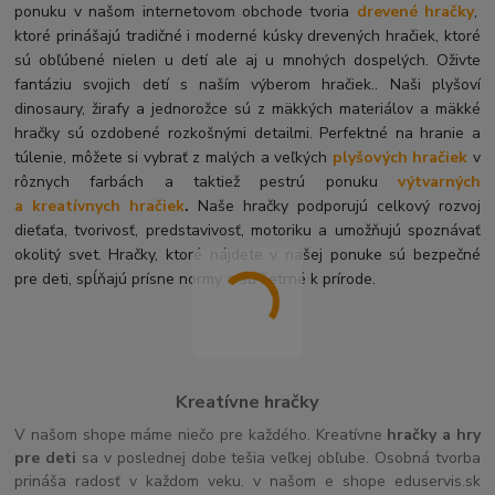
ponuku v našom internetovom obchode tvoria
drevené hračky
,
ktoré prinášajú tradičné i moderné kúsky drevených hračiek, ktoré
sú obľúbené nielen u detí ale aj u mnohých dospelých. O
živte
fantáziu svojich detí s naším výberom hračiek.. Naši plyšoví
dinosaury, žirafy a jednorožce sú z mäkkých materiálov a mäkké
hračky sú ozdobené rozkošnými detailmi. Perfektné na hranie a
túlenie, môžete si vybrať z malých a veľkých
plyšových hračiek
v
rôznych farbách a taktiež pestrú ponuku
výtvarných
a kreatívnych hračiek
.
Naše hračky podporujú celkový rozvoj
dieťaťa, tvorivosť, predstavivosť, motoriku a umožňujú spoznávať
okolitý svet. Hračky, ktoré nájdete v našej ponuke sú bezpečné
pre deti, spĺňajú prísne normy a sú šetrné k prírode.
Kreatívne hračky
V našom shope máme niečo pre každého. Kreatívne
hračky a hry
pre deti
sa v poslednej dobe tešia veľkej obľube. Osobná tvorba
prináša radosť v každom veku. v našom e shope eduservis.sk