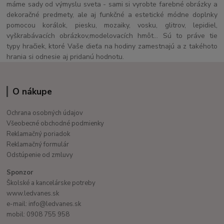
máme sady od výmyslu sveta - sami si vyrobte farebné obrázky a
dekoračné predmety, ale aj funkčné a estetické módne doplnky
pomocou korálok, piesku, mozaiky, vosku, glitrov, lepidiel,
vyškrabávacích obrázkov,modelovacích hmôt... Sú to práve tie
typy hračiek, ktoré Vaše dieťa na hodiny zamestnajú a z takéhoto
hrania si odnesie aj pridanú hodnotu.
O nákupe
Ochrana osobných údajov
Všeobecné obchodné podmienky
Reklamačný poriadok
Reklamačný formulár
Odstúpenie od zmluvy
Sponzor
Školské a kancelárske potreby
www.ledvanes.sk
e-mail: info@ledvanes.sk
mobil: 0908 755 958