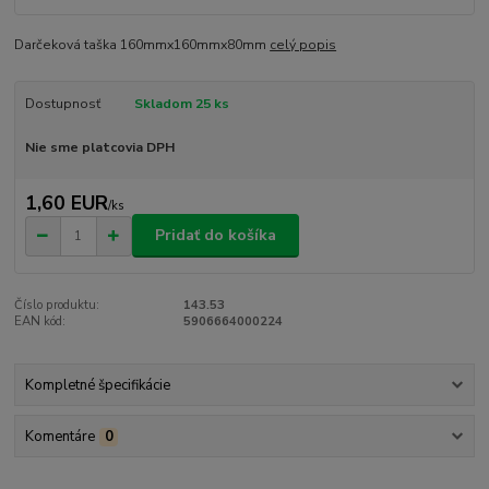
Darčeková taška 160mmx160mmx80mm
celý popis
Dostupnosť
Skladom 25 ks
Nie sme platcovia DPH
1,60 EUR
/
ks
Pridať do košíka
Číslo produktu:
143.53
EAN kód:
5906664000224
Kompletné špecifikácie
Komentáre
0