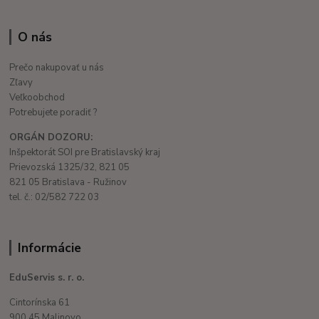
O nás
Prečo nakupovať u nás
Zľavy
Veľkoobchod
Potrebujete poradiť ?
ORGÁN DOZORU:
Inšpektorát SOI pre Bratislavský kraj
Prievozská 1325/32, 821 05
821 05 Bratislava - Ružinov
tel. č.: 02/582 722 03
Informácie
EduServis s. r. o.
Cintorínska 61
900 45 Malinovo