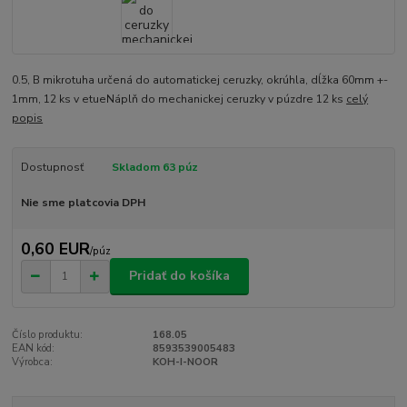
0.5, B mikrotuha určená do automatickej ceruzky, okrúhla, dĺžka 60mm +-
1mm, 12 ks v etueNáplň do mechanickej ceruzky v púzdre 12 ks
celý
popis
Dostupnosť
Skladom 63 púz
Nie sme platcovia DPH
0,60 EUR
/
púz
Pridať do košíka
Číslo produktu:
168.05
EAN kód:
8593539005483
Výrobca:
KOH-I-NOOR