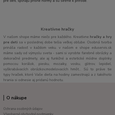
pre deti, spĺňajú prísne normy a sú šetrné k prírode.
Kreatívne hračky
V našom shope máme niečo pre každého. Kreatívne
hračky a hry
pre deti
sa v poslednej dobe tešia veľkej obľube. Osobná tvorba
prináša radosť v každom veku. v našom e shope eduservis.sk
máme sady od výmyslu sveta - sami si vyrobte farebné obrázky a
dekoračné predmety, ale aj funkčné a estetické módne doplnky
pomocou korálok, piesku, mozaiky, vosku, glitrov, lepidiel,
vyškrabávacích obrázkov,modelovacích hmôt... Sú to práve tie
typy hračiek, ktoré Vaše dieťa na hodiny zamestnajú a z takéhoto
hrania si odnesie aj pridanú hodnotu.
O nákupe
Ochrana osobných údajov
Všeobecné obchodné podmienky