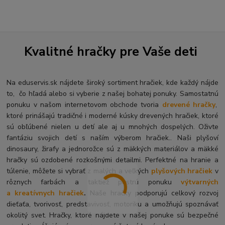
Kvalitné hračky pre Vaše deti
Na eduservis.sk nájdete široký sortiment hračiek, kde každý nájde
to, čo hľadá alebo si vyberie z našej bohatej ponuky. Samostatnú
ponuku v našom internetovom obchode tvoria
drevené hračky
,
ktoré prinášajú tradičné i moderné kúsky drevených hračiek, ktoré
sú obľúbené nielen u detí ale aj u mnohých dospelých. O
živte
fantáziu svojich detí s naším výberom hračiek.. Naši plyšoví
dinosaury, žirafy a jednorožce sú z mäkkých materiálov a mäkké
hračky sú ozdobené rozkošnými detailmi. Perfektné na hranie a
túlenie, môžete si vybrať z malých a veľkých
plyšových hračiek
v
rôznych farbách a taktiež pestrú ponuku
výtvarných
a kreatívnych hračiek
.
Naše hračky podporujú celkový rozvoj
dieťaťa, tvorivosť, predstavivosť, motoriku a umožňujú spoznávať
okolitý svet. Hračky, ktoré nájdete v našej ponuke sú bezpečné