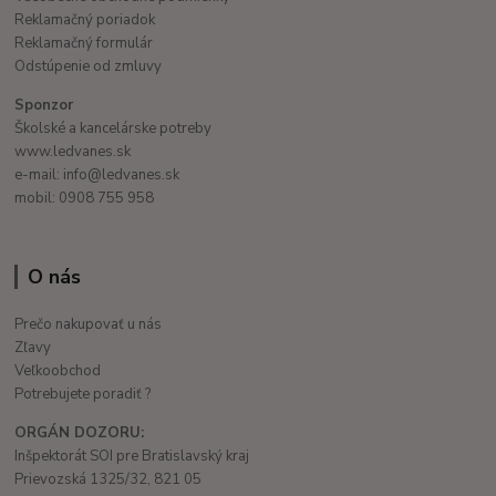
Reklamačný poriadok
Reklamačný formulár
Odstúpenie od zmluvy
Sponzor
Školské a kancelárske potreby
www.ledvanes.sk
e-mail: info@ledvanes.sk
mobil: 0908 755 958
O nás
Prečo nakupovať u nás
Zľavy
Veľkoobchod
Potrebujete poradiť ?
ORGÁN DOZORU:
Inšpektorát SOI pre Bratislavský kraj
Prievozská 1325/32, 821 05