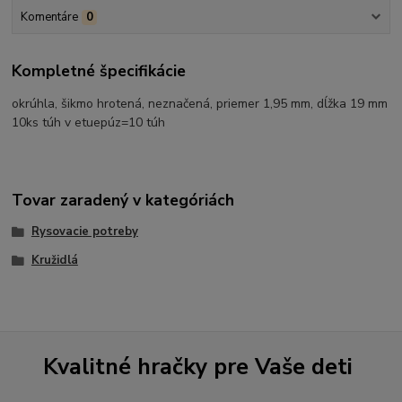
Komentáre
0
Kompletné špecifikácie
okrúhla, šikmo hrotená, neznačená, priemer 1,95 mm, dĺžka 19 mm
10ks túh v etuepúz=10 túh
Tovar zaradený v kategóriách
Rysovacie potreby
Kružidlá
Kvalitné hračky pre Vaše deti