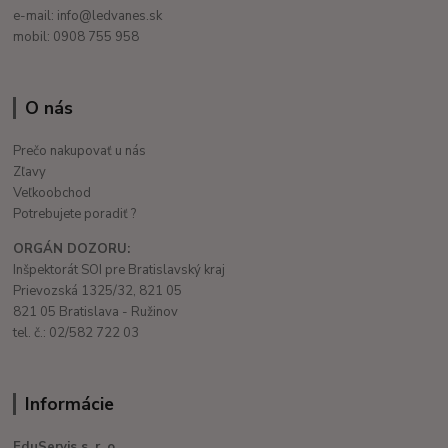
e-mail: info@ledvanes.sk
mobil: 0908 755 958
O nás
Prečo nakupovať u nás
Zľavy
Veľkoobchod
Potrebujete poradiť ?
ORGÁN DOZORU:
Inšpektorát SOI pre Bratislavský kraj
Prievozská 1325/32, 821 05
821 05 Bratislava - Ružinov
tel. č.: 02/582 722 03
Informácie
EduServis s. r. o.