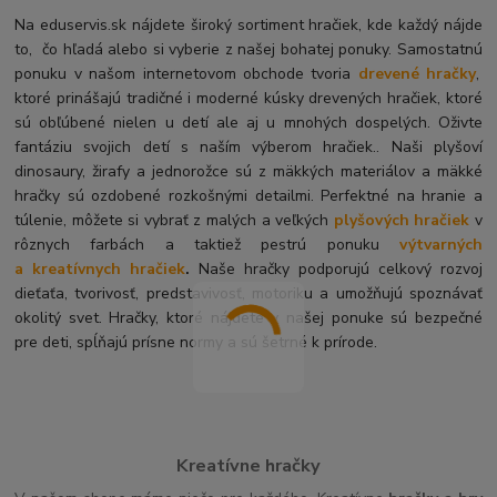
Na eduservis.sk nájdete široký sortiment hračiek, kde každý nájde
to, čo hľadá alebo si vyberie z našej bohatej ponuky. Samostatnú
ponuku v našom internetovom obchode tvoria
drevené hračky
,
ktoré prinášajú tradičné i moderné kúsky drevených hračiek, ktoré
sú obľúbené nielen u detí ale aj u mnohých dospelých. O
živte
fantáziu svojich detí s naším výberom hračiek.. Naši plyšoví
dinosaury, žirafy a jednorožce sú z mäkkých materiálov a mäkké
hračky sú ozdobené rozkošnými detailmi. Perfektné na hranie a
túlenie, môžete si vybrať z malých a veľkých
plyšových hračiek
v
rôznych farbách a taktiež pestrú ponuku
výtvarných
a kreatívnych hračiek
.
Naše hračky podporujú celkový rozvoj
dieťaťa, tvorivosť, predstavivosť, motoriku a umožňujú spoznávať
okolitý svet. Hračky, ktoré nájdete v našej ponuke sú bezpečné
pre deti, spĺňajú prísne normy a sú šetrné k prírode.
Kreatívne hračky