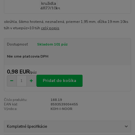
okrúhla, šikmo hrotená, neznačená, priemer 1,95 mm, dĺžka 19 mm 10ks
túh v etuepúz=10 túh
celý popis
Dostupnosť
Skladom 101 púz
Nie sme platcovia DPH
0,98 EUR
/
púz
Pridať do košíka
Číslo produktu:
168.19
EAN kód:
8593539004455
Výrobca:
KOH-I-NOOR
Kompletné špecifikácie