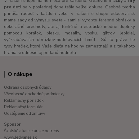
V našom shope máme niečo pre každého. Kreatívne
hračky a hry
pre deti
sa v poslednej dobe tešia veľkej obľube. Osobná tvorba
prináša radosť v každom veku. v našom e shope eduservis.sk
máme sady od výmyslu sveta - sami si vyrobte farebné obrázky a
dekoračné predmety, ale aj funkčné a estetické módne doplnky
pomocou korálok, piesku, mozaiky, vosku, glitrov, lepidiel,
vyškrabávacích obrázkov,modelovacích hmôt... Sú to práve tie
typy hračiek, ktoré Vaše dieťa na hodiny zamestnajú a z takéhoto
hrania si odnesie aj pridanú hodnotu.
O nákupe
Ochrana osobných údajov
Všeobecné obchodné podmienky
Reklamačný poriadok
Reklamačný formulár
Odstúpenie od zmluvy
Sponzor
Školské a kancelárske potreby
www.ledvanes.sk