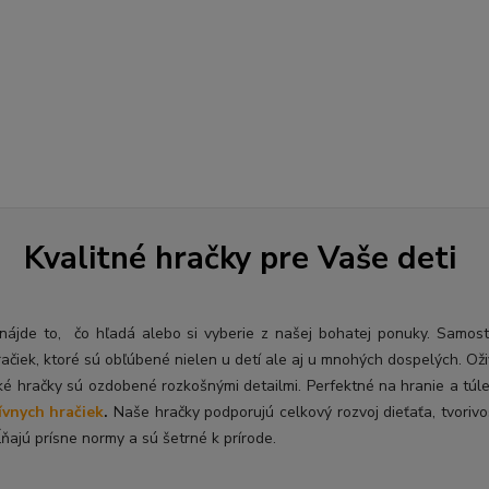
Kvalitné hračky pre Vaše deti
ý nájde to, čo hľadá alebo si vyberie z našej bohatej ponuky. Samos
račiek, ktoré sú obľúbené nielen u detí ale aj u mnohých dospelých. O
ž
ké hračky sú ozdobené rozkošnými detailmi. Perfektné na hranie a túl
ívnych hračiek
.
Naše hračky podporujú celkový rozvoj dieťaťa, tvorivo
ňajú prísne normy a sú šetrné k prírode.