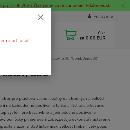
é po 12.08.2026. Ďakujeme za pochopenie. EduServis.sk
Prihlásenie
e si rady? Zavolajte.
0
ks
 908 755 958
za
0,00 EUR
termínoch budú
ia. od 9:00 hod. - 16:00 hod.
stroj, pre plastovú väzbu,330 listov, GBC "CombBind200"
 listov, GBC
í stroj, pre plastovú väzbu ideálny do stredných a veľkých
árií na každodenné používanie ľahké a rýchle dierkovanie
tep systém pre bezchybné a jednoduché používanie
ew pomôcky pri dierovaní zabezpečujú dokonalé nastavenie
pacita viazania: 330 listov max. veľkosť hrebe...
celý popis