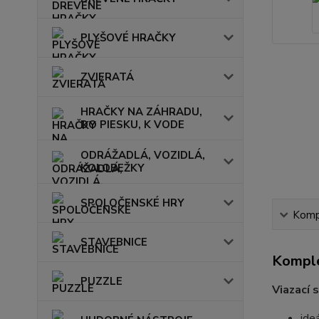
PLYŠOVÉ HRAČKY
ZVIERATÁ
HRAČKY NA ZÁHRADU,
DO PIESKU, K VODE
ODRÁŽADLÁ, VOZIDLÁ,
KOLOBEŽKY
SPOLOČENSKÉ HRY
Kompl
STAVEBNICE
Komple
PUZZLE
Viazací 
ide