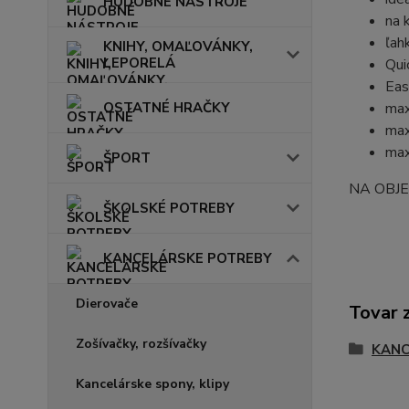
HUDOBNÉ NÁSTROJE
na 
ľah
KNIHY, OMAĽOVÁNKY,
LEPORELÁ
Qui
Eas
OSTATNÉ HRAČKY
max
max
max
ŠPORT
NA OBJ
ŠKOLSKÉ POTREBY
KANCELÁRSKE POTREBY
Dierovače
Tovar 
Zošívačky, rozšívačky
KANC
Kancelárske spony, klipy