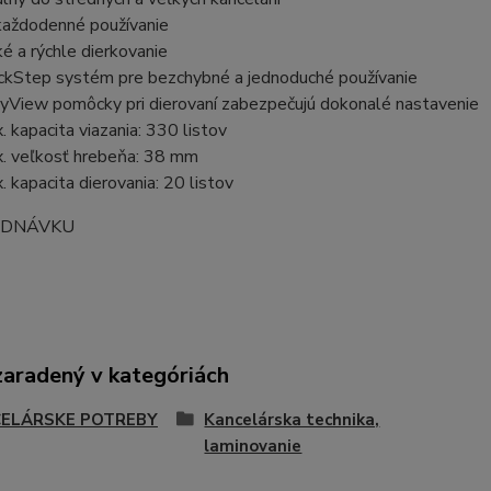
každodenné používanie
ké a rýchle dierkovanie
ckStep systém pre bezchybné a jednoduché používanie
yView pomôcky pri dierovaní zabezpečujú dokonalé nastavenie
. kapacita viazania: 330 listov
. veľkosť hrebeňa: 38 mm
. kapacita dierovania: 20 listov
EDNÁVKU
zaradený v kategóriách
ELÁRSKE POTREBY
Kancelárska technika,
laminovanie