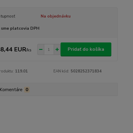
tupnosť
Na objednávku
 sme platcovia DPH
8,44 EUR
Pridať do košíka
/
ks
roduktu:
119.01
EAN kód:
5028252371834
Komentáre
0