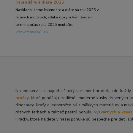
Kalendáre a diáre 2025
Naskladnili sme kalendáre a diáre na rok 2025 v
rôznych motívoch, vďaka ktorým Vám žiaden
termín počas roka 2025 neutečie.
viac informácií .. >>
Na eduservis.sk nájdete široký sortiment hračiek, kde každ
hračky
, ktoré prinášajú tradičné i moderné kúsky drevených h
dinosaury, žirafy a jednorožce sú z mäkkých materiálov a mäk
rôznych farbách a taktiež pestrú ponuku
výtvarných a kreat
Hračky, ktoré nájdete v našej ponuke sú bezpečné pre deti, spĺ