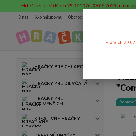
Milí zákazníci! V dňoch 29.07.2026-09.08.2026 máme z
O nás
Ako nakupovať
Obchodné podmienky
Ochrana oso
V dňoch 29.07
Úvod
HRAČKY PRE CHLAPCOV
Viaz
HRAČKY PRE DIEVČATÁ
"Co
HRAČKY PRE
Doprava
NAJMENŠÍCH
KREATÍVNE HRAČKY
DREVENÉ HRAČKY