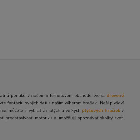
tatnú
ponuku v našom internetovom obchode tvoria
drevené
ivte fantáziu svojich detí s naším výberom hračiek.. Naši plyšoví
enie, môžete si vybrať z malých a veľkých
plyšových hračiek
v
sť, predstavivosť, motoriku a umožňujú spoznávať okolitý svet.