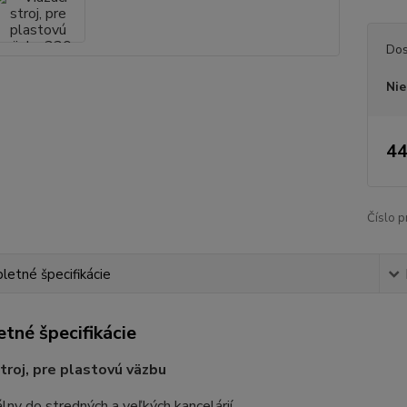
Dos
Nie
44
Číslo p
etné špecifikácie
tné špecifikácie
stroj, pre plastovú väzbu
álny do stredných a veľkých kancelárií