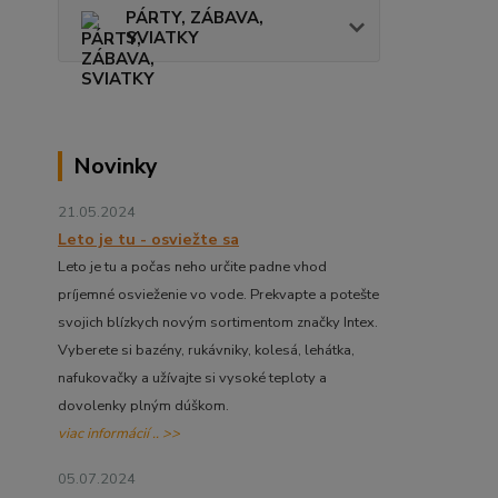
PÁRTY, ZÁBAVA,
SVIATKY
Novinky
21.05.2024
Leto je tu - osviežte sa
Leto je tu a počas neho určite padne vhod
príjemné osvieženie vo vode. Prekvapte a potešte
svojich blízkych novým sortimentom značky Intex.
Vyberete si bazény, rukávniky, kolesá, lehátka,
nafukovačky a užívajte si vysoké teploty a
dovolenky plným dúškom.
viac informácií .. >>
05.07.2024