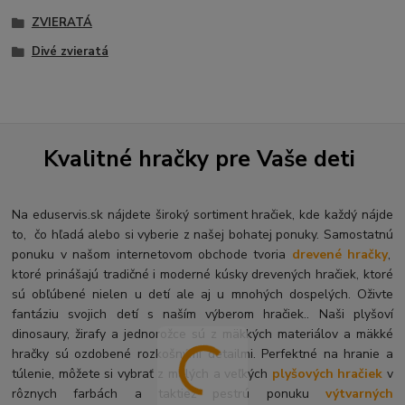
ZVIERATÁ
Divé zvieratá
Kvalitné hračky pre Vaše deti
Na eduservis.sk nájdete široký sortiment hračiek, kde každý nájde
to, čo hľadá alebo si vyberie z našej bohatej ponuky. Samostatnú
ponuku v našom internetovom obchode tvoria
drevené hračky
,
ktoré prinášajú tradičné i moderné kúsky drevených hračiek, ktoré
sú obľúbené nielen u detí ale aj u mnohých dospelých. O
živte
fantáziu svojich detí s naším výberom hračiek.. Naši plyšoví
dinosaury, žirafy a jednorožce sú z mäkkých materiálov a mäkké
hračky sú ozdobené rozkošnými detailmi. Perfektné na hranie a
túlenie, môžete si vybrať z malých a veľkých
plyšových hračiek
v
rôznych farbách a taktiež pestrú ponuku
výtvarných