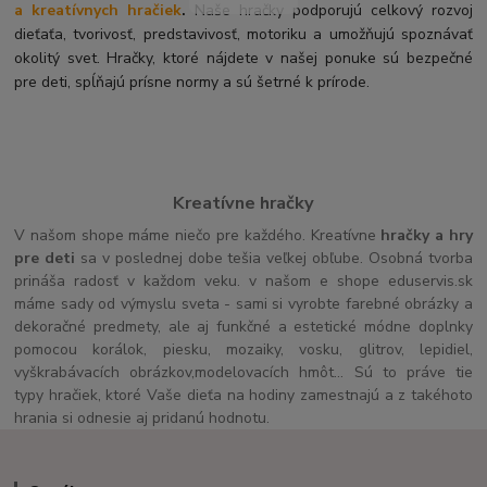
a kreatívnych hračiek
.
Naše hračky podporujú celkový rozvoj
dieťaťa, tvorivosť, predstavivosť, motoriku a umožňujú spoznávať
okolitý svet. Hračky, ktoré nájdete v našej ponuke sú bezpečné
pre deti, spĺňajú prísne normy a sú šetrné k prírode.
Kreatívne hračky
V našom shope máme niečo pre každého. Kreatívne
hračky a hry
pre deti
sa v poslednej dobe tešia veľkej obľube. Osobná tvorba
prináša radosť v každom veku. v našom e shope eduservis.sk
máme sady od výmyslu sveta - sami si vyrobte farebné obrázky a
dekoračné predmety, ale aj funkčné a estetické módne doplnky
pomocou korálok, piesku, mozaiky, vosku, glitrov, lepidiel,
vyškrabávacích obrázkov,modelovacích hmôt... Sú to práve tie
typy hračiek, ktoré Vaše dieťa na hodiny zamestnajú a z takéhoto
hrania si odnesie aj pridanú hodnotu.