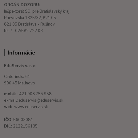
ORGÁN DOZORU:
Inšpektorát SOI pre Bratislavský kraj
Prievozská 1325/32, 821 05
821 05 Bratislava - Ružinov
tel. č.: 02/582 722 03
Informácie
EduServis s. r. o.
Cintorínska 61
900 45 Malinovo
mobil:
+421 908 755 958
e-mail:
eduservis@eduservis.sk
web
: www.eduservis.sk
IČO:
56003081
DIČ:
2122156135