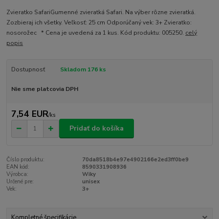
Zvieratko SafariGumenné zvieratká Safari. Na výber rôzne zvieratká.
Zozbieraj ich všetky. Veľkosť: 25 cm Odporúčaný vek: 3+ Zvieratko:
nosorožec * Cena je uvedená za 1 kus. Kód produktu: 005250.
celý
popis
Dostupnosť
Skladom 176 ks
Nie sme platcovia DPH
7,54 EUR
/
ks
Pridať do košíka
Číslo produktu:
70da8518b4e97e4902166e2ed3ff0be9
EAN kód:
8590331908936
Výrobca:
Wiky
Určené pre:
unisex
Vek:
3+
Kompletné špecifikácie